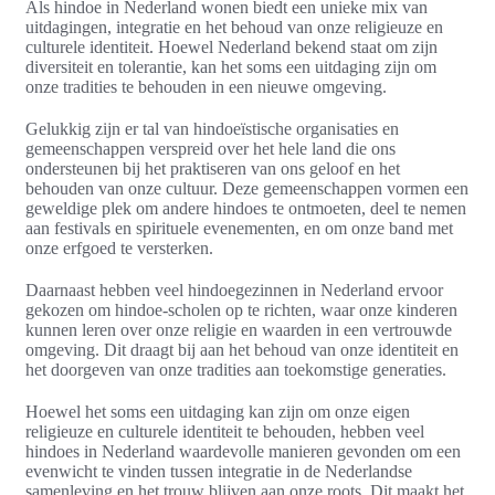
Als hindoe in Nederland wonen biedt een unieke mix van
uitdagingen, integratie en het behoud van onze religieuze en
culturele identiteit. Hoewel Nederland bekend staat om zijn
diversiteit en tolerantie, kan het soms een uitdaging zijn om
onze tradities te behouden in een nieuwe omgeving.
Gelukkig zijn er tal van hindoeïstische organisaties en
gemeenschappen verspreid over het hele land die ons
ondersteunen bij het praktiseren van ons geloof en het
behouden van onze cultuur. Deze gemeenschappen vormen een
geweldige plek om andere hindoes te ontmoeten, deel te nemen
aan festivals en spirituele evenementen, en om onze band met
onze erfgoed te versterken.
Daarnaast hebben veel hindoegezinnen in Nederland ervoor
gekozen om hindoe-scholen op te richten, waar onze kinderen
kunnen leren over onze religie en waarden in een vertrouwde
omgeving. Dit draagt bij aan het behoud van onze identiteit en
het doorgeven van onze tradities aan toekomstige generaties.
Hoewel het soms een uitdaging kan zijn om onze eigen
religieuze en culturele identiteit te behouden, hebben veel
hindoes in Nederland waardevolle manieren gevonden om een
evenwicht te vinden tussen integratie in de Nederlandse
samenleving en het trouw blijven aan onze roots. Dit maakt het