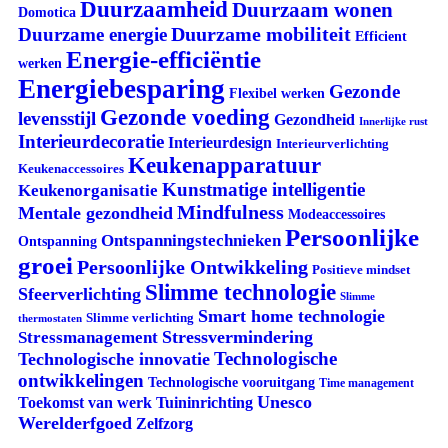
Duurzaamheid
Duurzaam wonen
Domotica
Duurzame mobiliteit
Duurzame energie
Efficient
Energie-efficiëntie
werken
Energiebesparing
Gezonde
Flexibel werken
Gezonde voeding
levensstijl
Gezondheid
Innerlijke rust
Interieurdecoratie
Interieurdesign
Interieurverlichting
Keukenapparatuur
Keukenaccessoires
Kunstmatige intelligentie
Keukenorganisatie
Mindfulness
Mentale gezondheid
Modeaccessoires
Persoonlijke
Ontspanningstechnieken
Ontspanning
groei
Persoonlijke Ontwikkeling
Positieve mindset
Slimme technologie
Sfeerverlichting
Slimme
Smart home technologie
Slimme verlichting
thermostaten
Stressvermindering
Stressmanagement
Technologische
Technologische innovatie
ontwikkelingen
Technologische vooruitgang
Time management
Unesco
Tuininrichting
Toekomst van werk
Werelderfgoed
Zelfzorg