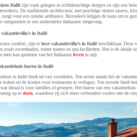
zen Italië
zijn vaak gelegen in schilderachtige dorpjes en zijn een bela
ezoekers. De traditionele architectuur, met prachtige stenen muren, kle
, zorgt voor een unieke ambiance. Bezoekers krijgen de kans om te gen
n te ontspannen in een authentieke Italiaanse omgeving.
vakantievilla’s in Italië
extra comfort, zijn er
luxe vakantievilla’s in Italië
beschikbaar. Deze v
 zoals zwembaden, ruime tuinen en spa-faciliteiten. Het is de ideale ui
r men kan genieten van het Italiaanse
leven
in stijl.
kantiehuis huren in Italië
ehuis in Italië biedt tal van voordelen. Ten eerste maakt het de vakanti
e koken en de kosten voor restaurants te verlagen. Ten tweede biedt het 
, wat ideaal is voor families of groepen. Het huren van een vakantiehuis s
varing op te
doen
, waardoor zij zich meer verbonden voelen met de om