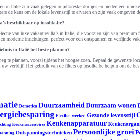
n in Italië zijn vaak gelegen in pittoreske dorpjes en bieden een unieke 
rs de kans om de lokale levensstijl te ervaren en zijn vaak omgeven do
la’s beschikbaar op insolita.be?
electie van luxe vakantievilla’s in Italië, die voorzien zijn van premium f
en moderne inrichtingen, perfect voor een ontspannen en verfijnde vaka
ehuis in Italië het beste plannen?
oeg te plannen, vooral tijdens het hoogseizoen. Bepaal de gewenste locat
 uw verblijf. Het gebruik van de filters op insolita.be helpt u om de bes
matie
Duurzaamheid
Duurzaam wonen
Domotica
ergiebesparing
G
Gezonde levensstijl
Flexibel werken
Keukenapparatuur
Keukenorgani
ichting
Keukenaccessoires
Persoonlijke groei
P
Ontspanningstechnieken
panning