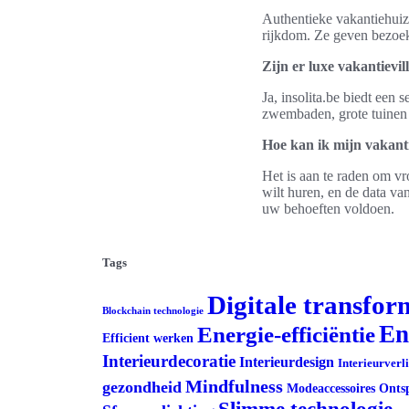
Authentieke vakantiehuize
rijkdom. Ze geven bezoeke
Zijn er luxe vakantievil
Ja, insolita.be biedt een s
zwembaden, grote tuinen 
Hoe kan ik mijn vakanti
Het is aan te raden om vr
wilt huren, en de data van
uw behoeften voldoen.
Tags
Digitale transfor
Blockchain technologie
En
Energie-efficiëntie
Efficient werken
Interieurdecoratie
Interieurdesign
Interieurverl
Mindfulness
gezondheid
Modeaccessoires
Onts