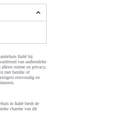
ntiehuis Italië bij
 variërend van authentieke
t alleen ruimte en privacy,
st met familie of
eizigers eenvoudig en
plannen.
uis in Italië biedt de
nieke charme van dit