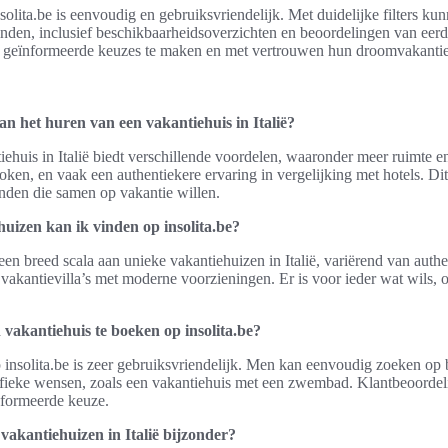
solita.be is eenvoudig en gebruiksvriendelijk. Met duidelijke filters ku
den, inclusief beschikbaarheidsoverzichten en beoordelingen van eerder
ed geïnformeerde keuzes te maken en met vertrouwen hun droomvakantie i
an het huren van een vakantiehuis in Italië?
ehuis in Italië biedt verschillende voordelen, waaronder meer ruimte en
oken, en vaak een authentiekere ervaring in vergelijking met hotels. Di
nden die samen op vakantie willen.
uizen kan ik vinden op insolita.be?
een breed scala aan unieke vakantiehuizen in Italië, variërend van auth
e vakantievilla’s met moderne voorzieningen. Er is voor ieder wat wils,
 vakantiehuis te boeken op insolita.be?
 insolita.be is zeer gebruiksvriendelijk. Men kan eenvoudig zoeken op b
ifieke wensen, zoals een vakantiehuis met een zwembad. Klantbeoordel
formeerde keuze.
akantiehuizen in Italië bijzonder?