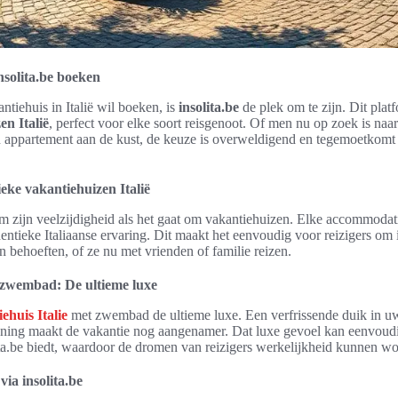
insolita.be boeken
tiehuis in Italië wil boeken, is
insolita.be
de plek om te zijn. Dit plat
en Italië
, perfect voor elke soort reisgenoot. Of men nu op zoek is naa
 appartement aan de kust, de keuze is overweldigend en tegemoetkomt
eke vakantiehuizen Italië
om zijn veelzijdigheid als het gaat om vakantiehuizen. Elke accommodati
entieke Italiaanse ervaring. Dit maakt het eenvoudig voor reizigers om ie
 behoeften, of ze nu met vrienden of familie reizen.
t zwembad: De ultieme luxe
ehuis Italie
met zwembad de ultieme luxe. Een verfrissende duik in 
ning maakt de vakantie nog aangenamer. Dat luxe gevoel kan eenvoud
ita.be biedt, waardoor de dromen van reizigers werkelijkheid kunnen w
ia insolita.be