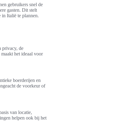
nnen gebruikers snel de
e gasten. Dit stelt
n Italië te plannen.
 privacy, de
t maakt het ideaal voor
entieke boerderijen en
 ongeacht de voorkeur of
asis van locatie,
ingen helpen ook bij het