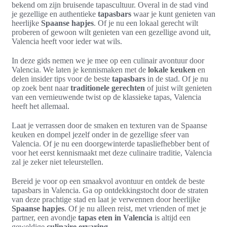
bekend om zijn bruisende tapascultuur. Overal in de stad vind
je gezellige en authentieke
tapasbars
waar je kunt genieten van
heerlijke
Spaanse hapjes
. Of je nu een lokaal gerecht wilt
proberen of gewoon wilt genieten van een gezellige avond uit,
Valencia heeft voor ieder wat wils.
In deze gids nemen we je mee op een culinair avontuur door
Valencia. We laten je kennismaken met de
lokale keuken
en
delen insider tips voor de beste
tapasbars
in de stad. Of je nu
op zoek bent naar
traditionele gerechten
of juist wilt genieten
van een vernieuwende twist op de klassieke tapas, Valencia
heeft het allemaal.
Laat je verrassen door de smaken en texturen van de Spaanse
keuken en dompel jezelf onder in de gezellige sfeer van
Valencia. Of je nu een doorgewinterde tapasliefhebber bent of
voor het eerst kennismaakt met deze culinaire traditie, Valencia
zal je zeker niet teleurstellen.
Bereid je voor op een smaakvol avontuur en ontdek de beste
tapasbars in Valencia. Ga op ontdekkingstocht door de straten
van deze prachtige stad en laat je verwennen door heerlijke
Spaanse hapjes
. Of je nu alleen reist, met vrienden of met je
partner, een avondje
tapas eten in Valencia
is altijd een
geweldige
culinaire ervaring
.