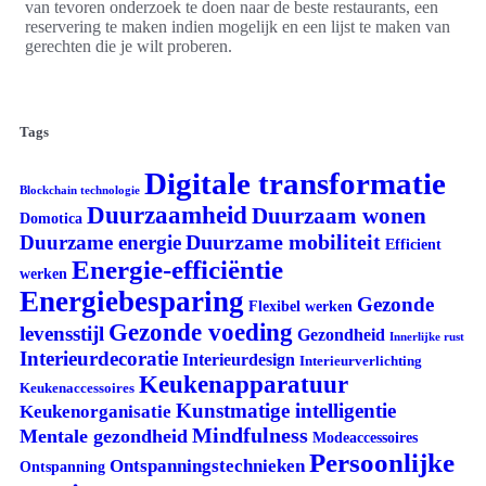
van tevoren onderzoek te doen naar de beste restaurants, een
reservering te maken indien mogelijk en een lijst te maken van
gerechten die je wilt proberen.
Tags
Digitale transformatie
Blockchain technologie
Duurzaamheid
Duurzaam wonen
Domotica
Duurzame mobiliteit
Duurzame energie
Efficient
Energie-efficiëntie
werken
Energiebesparing
Gezonde
Flexibel werken
Gezonde voeding
levensstijl
Gezondheid
Innerlijke rust
Interieurdecoratie
Interieurdesign
Interieurverlichting
Keukenapparatuur
Keukenaccessoires
Kunstmatige intelligentie
Keukenorganisatie
Mindfulness
Mentale gezondheid
Modeaccessoires
Persoonlijke
Ontspanningstechnieken
Ontspanning