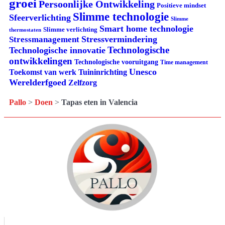
groei
Persoonlijke Ontwikkeling
Positieve mindset
Slimme technologie
Sfeerverlichting
Slimme
Smart home technologie
Slimme verlichting
thermostaten
Stressvermindering
Stressmanagement
Technologische
Technologische innovatie
ontwikkelingen
Technologische vooruitgang
Time management
Unesco
Tuininrichting
Toekomst van werk
Werelderfgoed
Zelfzorg
Pallo
>
Doen
>
Tapas eten in Valencia