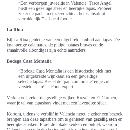
“Een verborgen juweeltje in Valencia, Tasca Angel
biedt een gezellige sfeer en heerlijke tapas. Probeer
zeker de paella met zeevruchten, het is absoluut
verrukkelijk!” – Local foodie
La Riua
Bij La Riua geniet je van een uitgebreid aanbod aan tapas. De
knapperige calamares, de pittige patatas bravas en de
smaakvolle albondigas zijn echte aanraders.
Bodega Casa Montaña
“Bodega Casa Montaña is een historische plek met
een uitgebreide wijnkaart en een geweldige
selectie tapas. Bestel de ‘pan con tomate’ en je zult
versteld staan!” – Food expert
Verken ook zeker de gezellige wijken Ruzafa en El Carmen,
waar je tal van tapasbars vindt met een levendige sfeer.
Kortom, tijdens je verblijf in Valencia moet je zeker een bezoek
brengen aan deze tapasbars om te genieten van
gezellig eten
en
heerlijke smaken. Proef de lokale keuken en ontdek waarom
Valencia een culinaire bestemming is die je niet mag missen!