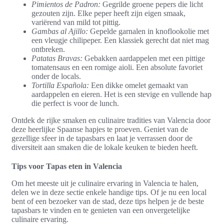
Pimientos de Padron:
Gegrilde groene pepers die licht
gezouten zijn. Elke peper heeft zijn eigen smaak,
variërend van mild tot pittig.
Gambas al Ajillo:
Gepelde garnalen in knoflookolie met
een vleugje chilipeper. Een klassiek gerecht dat niet mag
ontbreken.
Patatas Bravas:
Gebakken aardappelen met een pittige
tomatensaus en een romige aioli. Een absolute favoriet
onder de locals.
Tortilla Española:
Een dikke omelet gemaakt van
aardappelen en eieren. Het is een stevige en vullende hap
die perfect is voor de lunch.
Ontdek de rijke smaken en culinaire tradities van Valencia door
deze heerlijke Spaanse hapjes te proeven. Geniet van de
gezellige sfeer in de tapasbars en laat je verrassen door de
diversiteit aan smaken die de lokale keuken te bieden heeft.
Tips voor Tapas eten in Valencia
Om het meeste uit je culinaire ervaring in Valencia te halen,
delen we in deze sectie enkele handige tips. Of je nu een local
bent of een bezoeker van de stad, deze tips helpen je de beste
tapasbars te vinden en te genieten van een onvergetelijke
culinaire ervaring.