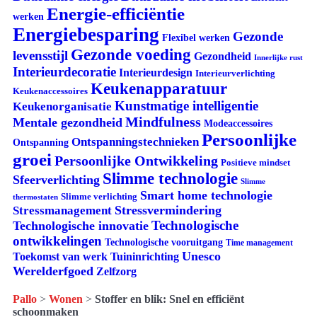
Energie-efficiëntie
werken
Energiebesparing
Gezonde
Flexibel werken
Gezonde voeding
levensstijl
Gezondheid
Innerlijke rust
Interieurdecoratie
Interieurdesign
Interieurverlichting
Keukenapparatuur
Keukenaccessoires
Kunstmatige intelligentie
Keukenorganisatie
Mindfulness
Mentale gezondheid
Modeaccessoires
Persoonlijke
Ontspanningstechnieken
Ontspanning
groei
Persoonlijke Ontwikkeling
Positieve mindset
Slimme technologie
Sfeerverlichting
Slimme
Smart home technologie
Slimme verlichting
thermostaten
Stressvermindering
Stressmanagement
Technologische
Technologische innovatie
ontwikkelingen
Technologische vooruitgang
Time management
Unesco
Tuininrichting
Toekomst van werk
Werelderfgoed
Zelfzorg
Pallo
>
Wonen
>
Stoffer en blik: Snel en efficiënt
schoonmaken