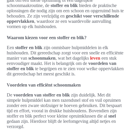
gaat om een snelle opruiming of een dagelijkse
schoonmaakroutine, de
stoffer en blik
bieden de praktische
oplossingen die nodig zijn om een schoon en opgeruimd huis te
behouden. Ze zijn veelzijdig en
geschikt voor verschillende
oppervlakken
, waardoor ze een waardevolle aanvulling
vormen op elk huishouden.
Waarom kiezen voor een stoffer en blik?
Een
stoffer en blik
zijn onmisbare hulpmiddelen in elk
huishouden. Dit gereedschap zorgt voor een snelle en efficiënte
manier van
schoonmaken
, wat het dagelijks
leven
een stuk
eenvoudiger maakt. Het is belangrijk om de
voordelen van
stoffer en blik
te begrijpen en te zien voor welke oppervlakken
dit gereedschap het meest geschikt is.
Voordelen van efficiënt schoonmaken
De
voordelen van stoffer en blik
zijn duidelijk. Met dit
simpele hulpmiddel kan men razendsnel stof en vuil opruimen
zonder een zware stofzuiger te hoeven gebruiken. Dit bespaart
tijd en effort, vooral in drukke huishoudens. Bovendien zijn
stoffer en blik perfect voor kleine opruimklussen die al
snel
gedaan zijn. Hierdoor blijft de leefomgeving altijd netjes en
verzorgd.