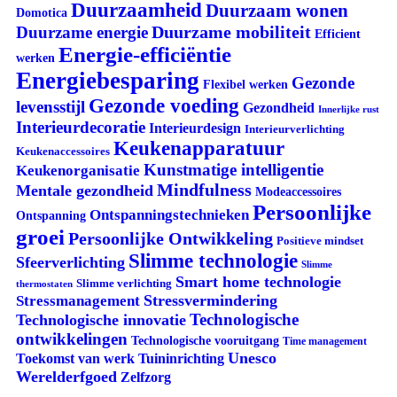
Duurzaamheid
Duurzaam wonen
Domotica
Duurzame mobiliteit
Duurzame energie
Efficient
Energie-efficiëntie
werken
Energiebesparing
Gezonde
Flexibel werken
Gezonde voeding
levensstijl
Gezondheid
Innerlijke rust
Interieurdecoratie
Interieurdesign
Interieurverlichting
Keukenapparatuur
Keukenaccessoires
Kunstmatige intelligentie
Keukenorganisatie
Mindfulness
Mentale gezondheid
Modeaccessoires
Persoonlijke
Ontspanningstechnieken
Ontspanning
groei
Persoonlijke Ontwikkeling
Positieve mindset
Slimme technologie
Sfeerverlichting
Slimme
Smart home technologie
Slimme verlichting
thermostaten
Stressvermindering
Stressmanagement
Technologische
Technologische innovatie
ontwikkelingen
Technologische vooruitgang
Time management
Unesco
Tuininrichting
Toekomst van werk
Werelderfgoed
Zelfzorg