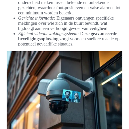
onderscheid maken tussen bekende en onbekende
gezichten, waardoor fout-positieven en valse alarmen tot
een minimum worden beperkt.
Gerichte informatie:
Eigenaars ontvangen specifieke
meldingen over wie zich in de buurt bevindt, wat
bijdraagt aan een verhoogd gevoel van veiligheid.
Efficiënt videobewakingssysteem:
Deze
geavanceerde
beveiligingsoplossing
zorgt voor een snellere reactie op
potentieel gevaarlijke situaties.