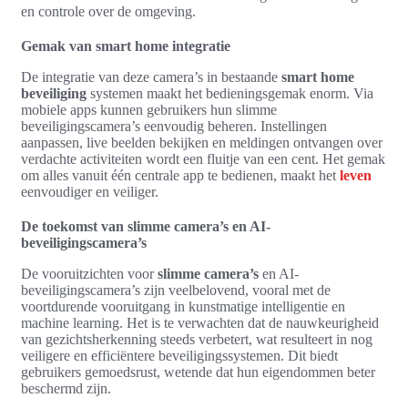
en controle over de omgeving.
Gemak van smart home integratie
De integratie van deze camera’s in bestaande
smart home
beveiliging
systemen maakt het bedieningsgemak enorm. Via
mobiele apps kunnen gebruikers hun slimme
beveiligingscamera’s eenvoudig beheren. Instellingen
aanpassen, live beelden bekijken en meldingen ontvangen over
verdachte activiteiten wordt een fluitje van een cent. Het gemak
om alles vanuit één centrale app te bedienen, maakt het
leven
eenvoudiger en veiliger.
De toekomst van slimme camera’s en AI-
beveiligingscamera’s
De vooruitzichten voor
slimme camera’s
en AI-
beveiligingscamera’s zijn veelbelovend, vooral met de
voortdurende vooruitgang in kunstmatige intelligentie en
machine learning. Het is te verwachten dat de nauwkeurigheid
van gezichtsherkenning steeds verbetert, wat resulteert in nog
veiligere en efficiëntere beveiligingssystemen. Dit biedt
gebruikers gemoedsrust, wetende dat hun eigendommen beter
beschermd zijn.