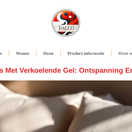
n
Wonen
Doen
Product informatie
Over o
s Met Verkoelende Gel: Ontspanning En