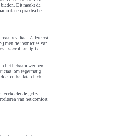
 bieden. Dit maakt de
aar ook een praktische
maal resultaat. Allereerst
bij men de instructies van
wat vooral prettig is
kan het lichaam wennen
cruciaal om regelmatig
del en het laten lucht
t verkoelende gel zal
rofiteren van het comfort