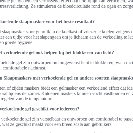
ende gel bieden een verfrissend effect dat hoofdpijn kan verlichten, w
stressverlichting. Ze stimuleren de bloedcirculatie rond de ogen en zor
koelende slaapmasker voor het beste resultaat?
t slaapmasker voor gebruik in de koelkast of vriezer te koelen volgens d
er een tijdje voor het slapengaan om je lichaam aan de verkoeling te 
en goede hygiëne.
 verkoelende gel ook helpen bij het blokkeren van licht?
oelende gel zijn ontworpen om ongewenst licht te blokkeren, wat crucia
, comfortabele nachtrust.
sen Slaapmaskers met verkoelende gel en andere soorten slaapmask
nen of zijden maskers biedt een gelmasker een verkoelend effect dat ide
oral tijdens de zomer. Katoenen maskers kunnen vocht vasthouden en z
 regelen van de temperatuur.
verkoelende gel geschikt voor iedereen?
 verkoelende gel zijn verstelbaar en ontworpen om comfortabel te pass
 wat ze geschikt maakt voor een breed scala aan gebruikers.