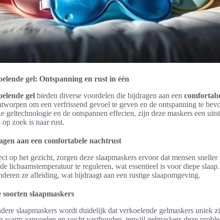
elende gel: Ontspanning en rust in één
elende gel
bieden diverse voordelen die bijdragen aan een
comfortabe
ontworpen om een verfrissend gevoel te geven en de ontspanning te bev
e geltechnologie en de ontspannen effecten, zijn deze maskers een uit
 op zoek is naar rust.
agen aan een comfortabele nachtrust
ct op het gezicht, zorgen deze slaapmaskers ervoor dat mensen sneller i
 de lichaamstemperatuur te reguleren, wat essentieel is voor diepe slaa
deren ze afleiding, wat bijdraagt aan een rustige slaapomgeving.
e soorten slaapmaskers
ndere slaapmaskers wordt duidelijk dat verkoelende gelmaskers uniek zijn
 warm aanvoelen en vocht vasthouden, terwijl gelmaskers deze proble