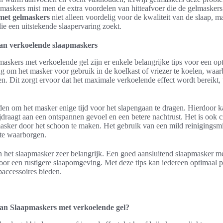
 maskers mist men de extra voordelen van hitteafvoer die de gelmaskers
met gelmaskers
niet alleen voordelig voor de kwaliteit van de slaap, m
die een uitstekende slaapervaring zoekt.
van verkoelende slaapmaskers
maskers met verkoelende gel zijn er enkele belangrijke tips voor een opti
ang om het masker voor gebruik in de koelkast of vriezer te koelen, waar
en. Dit zorgt ervoor dat het maximale verkoelende effect wordt bereikt, 
en om het masker enige tijd voor het slapengaan te dragen. Hierdoor 
jdraagt aan een ontspannen gevoel en een betere nachtrust. Het is ook 
asker door het schoon te maken. Het gebruik van een mild reinigingsmid
 te waarborgen.
n het slaapmasker zeer belangrijk. Een goed aansluitend slaapmasker me
voor een rustigere slaapomgeving. Met deze tips kan iedereen optimaal p
paccessoires bieden.
van Slaapmaskers met verkoelende gel?