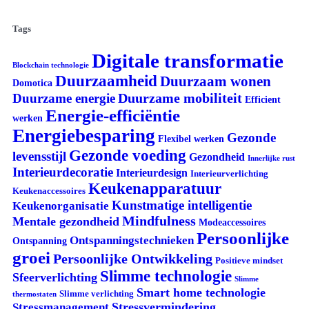
Tags
Digitale transformatie
Blockchain technologie
Duurzaamheid
Duurzaam wonen
Domotica
Duurzame mobiliteit
Duurzame energie
Efficient
Energie-efficiëntie
werken
Energiebesparing
Gezonde
Flexibel werken
Gezonde voeding
levensstijl
Gezondheid
Innerlijke rust
Interieurdecoratie
Interieurdesign
Interieurverlichting
Keukenapparatuur
Keukenaccessoires
Kunstmatige intelligentie
Keukenorganisatie
Mindfulness
Mentale gezondheid
Modeaccessoires
Persoonlijke
Ontspanningstechnieken
Ontspanning
groei
Persoonlijke Ontwikkeling
Positieve mindset
Slimme technologie
Sfeerverlichting
Slimme
Smart home technologie
Slimme verlichting
thermostaten
Stressvermindering
Stressmanagement