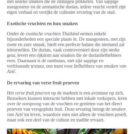
met unieke smaken die de zintuigen prikkelen. Van sappige
mangosteen tot de aromatische durian, iedere vrucht vertelt zijn
eigen verhaal en verrijkt de culinaire ervaring van de stad.
Exotische vruchten en hun smaken
Onder de
exotische vruchten Thailand
nemen enkele
bijzonderheden een speciale plaats in. De mangosteen, met zijn
zoete en zure smaak, biedt een perfecte balans die niemand zal
teleurstellen. De durian, vaak controversieel door zijn sterke
geur, levert een rijkdom aan smaken die de durianliefhebbers
eren. Daarnaast is de rambutan, met zijn sappige en
verfrissende textuur, een must voor liefhebbers van
smaken van
Azië
.
De ervaring van verse fruit proeven
Het
verse fruit proeven
op de markten is een avontuur op zich.
Bezoekers kunnen interactie hebben met lokale verkopers, leren
over de oorsprong van de vruchten en genieten van het direct
proeven van versgeplukt fruit. Deze ervaring brengt de
smaken
van Azië
tot leven, waardoor men niet alleen de vruchten proeft,
maar ook een deel van de cultuur en traditie ervaart.