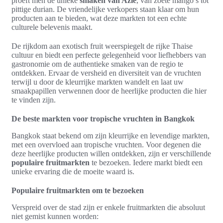
proeft men de unieke
smaken van Azië
, van zoete mango’s tot
pittige durian. De vriendelijke verkopers staan klaar om hun
producten aan te bieden, wat deze markten tot een echte
culturele belevenis maakt.
De rijkdom aan exotisch fruit weerspiegelt de rijke Thaise
cultuur en biedt een perfecte gelegenheid voor liefhebbers van
gastronomie om de authentieke smaken van de regio te
ontdekken. Ervaar de versheid en diversiteit van de vruchten
terwijl u door de kleurrijke markten wandelt en laat uw
smaakpapillen verwennen door de heerlijke producten die hier
te vinden zijn.
De beste markten voor tropische vruchten in Bangkok
Bangkok staat bekend om zijn kleurrijke en levendige markten,
met een overvloed aan tropische vruchten. Voor degenen die
deze heerlijke producten willen ontdekken, zijn er verschillende
populaire fruitmarkten
te bezoeken. Iedere markt biedt een
unieke ervaring die de moeite waard is.
Populaire fruitmarkten om te bezoeken
Verspreid over de stad zijn er enkele fruitmarkten die absoluut
niet gemist kunnen worden: