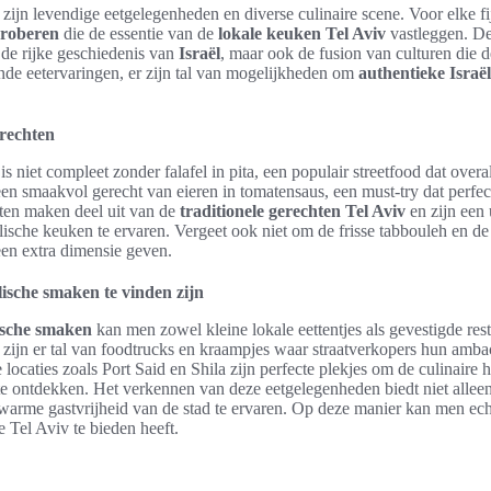
zijn levendige eetgelegenheden en diverse culinaire scene. Voor elke fi
proberen
die de essentie van de
lokale keuken Tel Aviv
vastleggen. De
 de rijke geschiedenis van
Israël
, maar ook de fusion van culturen die 
ijnde eetervaringen, er zijn tal van mogelijkheden om
authentieke Israë
erechten
 niet compleet zonder falafel in pita, een populair streetfood dat overal 
en smaakvol gerecht van eieren in tomatensaus, een must-try dat perfect 
hten maken deel uit van de
traditionele gerechten Tel Aviv
en zijn een
ische keuken te ervaren. Vergeet ook niet om de frisse tabbouleh en de p
een extra dimensie geven.
ische smaken te vinden zijn
ische smaken
kan men zowel kleine lokale eettentjes als gevestigde res
zijn er tal van foodtrucks en kraampjes waar straatverkopers hun ambac
locaties zoals Port Said en Shila zijn perfecte plekjes om de culinaire
e ontdekken. Het verkennen van deze eetgelegenheden biedt niet alleen
arme gastvrijheid van de stad te ervaren. Op deze manier kan men ech
 Tel Aviv te bieden heeft.