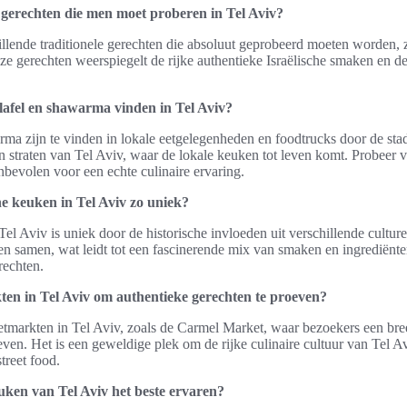
e gerechten die men moet proberen in Tel Aviv?
hillende traditionele gerechten die absoluut geprobeerd moeten worden, 
e gerechten weerspiegelt de rijke authentieke Israëlische smaken en de 
lafel en shawarma vinden in Tel Aviv?
rma zijn te vinden in lokale eetgelegenheden en foodtrucks door de stad
n straten van Tel Aviv, waar de lokale keuken tot leven komt. Probeer vo
bevolen voor een echte culinaire ervaring.
e keuken in Tel Aviv zo uniek?
Tel Aviv is uniek door de historische invloeden uit verschillende cultur
 samen, wat leidt tot een fascinerende mix van smaken en ingrediënte
erechten.
kten in Tel Aviv om authentieke gerechten te proeven?
 eetmarkten in Tel Aviv, zoals de Carmel Market, waar bezoekers een bre
even. Het is een geweldige plek om de rijke culinaire cultuur van Tel A
treet food.
uken van Tel Aviv het beste ervaren?