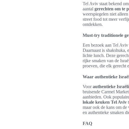
Tel Aviv staat bekend om 
aantal
gerechten om te 
weerspiegelen niet alleen
street food tot meer verf
ontdekken.
Must-try traditionele g
Een bezoek aan Tel Aviv is
Daarnaast is shakshuka, e
lichte lunch. Deze gerec
rijke smaken van de Israël
proeven, die elk gerecht 
Waar authentieke Israël
Voor
authentieke Israël
bruisende Carmel Market 
aanbieden. Ook populaire 
lokale keuken Tel Aviv
t
maar ook de kans om de w
en authentieke smaken die
FAQ