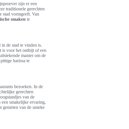
jnproever zijn er een
ze traditionele gerechten
de stad vormgeeft. Van
lische smaken
te
in de stad te vinden is.
is voor het ontbijt of een
 uitstekende manier om de
ittige harissa te
taurants bezoeken. In de
htelijke gerechten
 hoogstandjes van de
 een smakelijke ervaring,
t genieten van de unieke