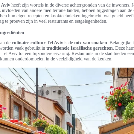
l Aviv
heeft zijn wortels in de diverse achtergronden van de inwoners. 
invloeden van andere mediterrane landen, hebben bijgedragen aan de 
en hun eigen recepten en kooktechnieken ingebracht, wat geleid heeft 
 te proeven zijn in veel restaurants en eetgelegenheden.
ingrediënten
van de
culinaire cultuur Tel Aviv
is de
mix van smaken
. Belangrijke 
n worden vaak gebruikt in
traditionele Israëlische gerechten
. Deze har
n Tel Aviv tot een bijzondere ervaring. Restaurants in de stad bieden ee
 kunnen onderdompelen in de veelzijdigheid van de keuken.