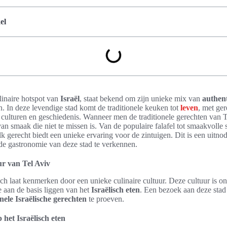
el
linaire hotspot van
Israël
, staat bekend om zijn unieke mix van
authent
. In deze levendige stad komt de traditionele keuken tot
leven
, met ger
 culturen en geschiedenis. Wanneer men de traditionele gerechten van 
n smaak die niet te missen is. Van de populaire falafel tot smaakvoll
k gerecht biedt een unieke ervaring voor de zintuigen. Dit is een uitno
nde gastronomie van deze stad te verkennen.
ur van Tel Aviv
ich laat kenmerken door een unieke culinaire cultuur. Deze cultuur is on
 aan de basis liggen van het
Israëlisch eten
. Een bezoek aan deze stad
onele Israëlische gerechten
te proeven.
 het Israëlisch eten