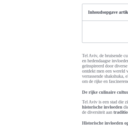
Inhoudsopgave artik
Tel Aviv, de bruisende cu
en hedendaagse invloeden
geïnspireerd door diverse
ontdekt men een wereld va
verrassende shakshuka, el
om de rijke en fascinere
De rijke culinaire cultu
Tel Aviv is een stad die z
historische invloeden
die
de diversiteit aan
traditi
Historische invloeden op