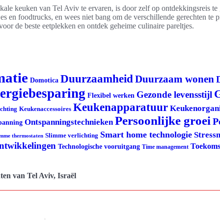
ale keuken van Tel Aviv te ervaren, is door zelf op ontdekkingsreis te
ntjes en foodtrucks, en wees niet bang om de verschillende gerechten te 
oor de beste eetplekken en ontdek geheime culinaire pareltjes.
matie
Duurzaamheid
Duurzaam wonen
Domotica
ergiebesparing
G
Gezonde levensstijl
Flexibel werken
Keukenapparatuur
Keukenorgani
ichting
Keukenaccessoires
Persoonlijke groei
P
Ontspanningstechnieken
panning
Smart home technologie
Stress
Slimme verlichting
imme thermostaten
ontwikkelingen
Toekoms
Technologische vooruitgang
Time management
ten van Tel Aviv, Israël