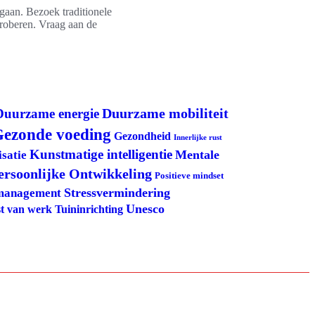
 gaan. Bezoek traditionele
proberen. Vraag aan de
Duurzame mobiliteit
Duurzame energie
ezonde voeding
Gezondheid
Innerlijke rust
Kunstmatige intelligentie
Mentale
satie
ersoonlijke Ontwikkeling
Positieve mindset
Stressvermindering
management
Unesco
Tuininrichting
t van werk