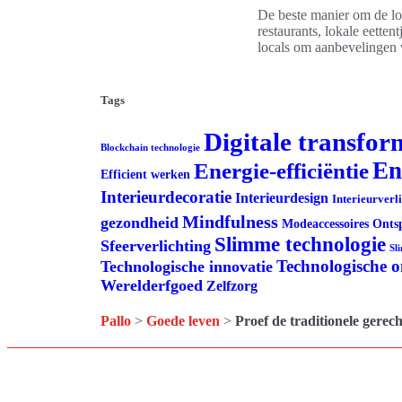
De beste manier om de lok
restaurants, lokale eette
locals om aanbevelingen v
Tags
Digitale transfor
Blockchain technologie
En
Energie-efficiëntie
Efficient werken
Interieurdecoratie
Interieurdesign
Interieurverl
Mindfulness
gezondheid
Modeaccessoires
Onts
Slimme technologie
Sfeerverlichting
Sl
Technologische 
Technologische innovatie
Werelderfgoed
Zelfzorg
Pallo
>
Goede leven
>
Proef de traditionele gerech