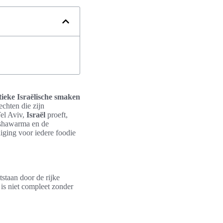
ieke Israëlische smaken
echten die zijn
Tel Aviv,
Israël
proeft,
e shawarma en de
diging voor iedere foodie
tstaan door de rijke
 is niet compleet zonder