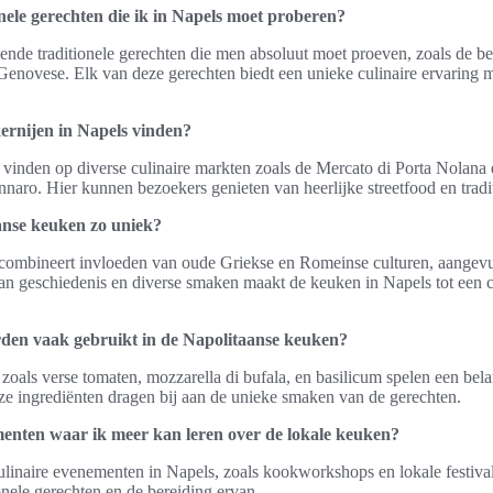
onele gerechten die ik in Napels moet proberen?
llende traditionele gerechten die men absoluut moet proeven, zoals de 
la Genovese. Elk van deze gerechten biedt een unieke culinaire ervaring 
ernijen in Napels vinden?
e vinden op diverse culinaire markten zoals de Mercato di Porta Nolana
nnaro. Hier kunnen bezoekers genieten van heerlijke streetfood en tradi
anse keuken zo uniek?
combineert invloeden van oude Griekse en Romeinse culturen, aangevu
an geschiedenis en diverse smaken maakt de keuken in Napels tot een c
den vaak gebruikt in de Napolitaanse keuken?
zoals verse tomaten, mozzarella di bufala, en basilicum spelen een belan
e ingrediënten dragen bij aan de unieke smaken van de gerechten.
menten waar ik meer kan leren over de lokale keuken?
 culinaire evenementen in Napels, zoals kookworkshops en lokale festiv
onele gerechten en de bereiding ervan.