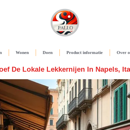
n
Wonen
Doen
Product informatie
Over o
oef De Lokale Lekkernijen In Napels, Ita