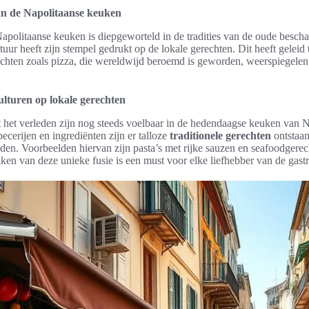
van de Napolitaanse keuken
apolitaanse keuken is diepgeworteld in de tradities van de oude besch
uur heeft zijn stempel gedrukt op de lokale gerechten. Dit heeft geleid t
chten zoals pizza, die wereldwijd beroemd is geworden, weerspiegelen
lturen op lokale gerechten
t het verleden zijn nog steeds voelbaar in de hedendaagse keuken van 
pecerijen en ingrediënten zijn er talloze
traditionele gerechten
ontstaan
en. Voorbeelden hiervan zijn pasta’s met rijke sauzen en seafoodgerech
ken van deze unieke fusie is een must voor elke liefhebber van de gast