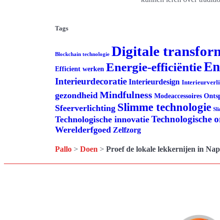
Tags
Digitale transfor
Blockchain technologie
En
Energie-efficiëntie
Efficient werken
Interieurdecoratie
Interieurdesign
Interieurverl
Mindfulness
gezondheid
Modeaccessoires
Onts
Slimme technologie
Sfeerverlichting
Sl
Technologische 
Technologische innovatie
Werelderfgoed
Zelfzorg
Pallo
>
Doen
>
Proef de lokale lekkernijen in Nape