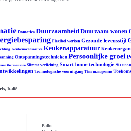
matie
Duurzaamheid
Duurzaam wonen
Domotica
ergiebesparing
G
Gezonde levensstijl
Flexibel werken
Keukenapparatuur
Keukenorgani
ichting
Keukenaccessoires
Persoonlijke groei
P
Ontspanningstechnieken
panning
Smart home technologie
Stress
Slimme verlichting
imme thermostaten
ontwikkelingen
Toekoms
Technologische vooruitgang
Time management
ls, Italië
Pallo