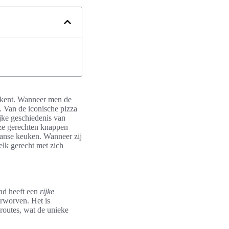
et kent. Wanneer men de
n. Van de iconische pizza
ijke geschiedenis van
eze gerechten knappen
taanse keuken. Wanneer zij
elk gerecht met zich
tad heeft een
rijke
rworven. Het is
sroutes, wat de unieke