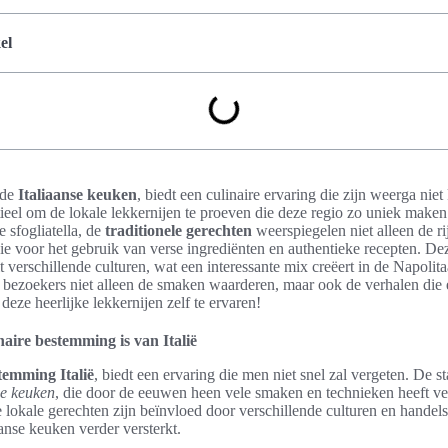
el
 de
Italiaanse keuken
, biedt een culinaire ervaring die zijn weerga ni
ntieel om de lokale lekkernijen te proeven die deze regio zo uniek make
e sfogliatella, de
traditionele gerechten
weerspiegelen niet alleen de r
ie voor het gebruik van verse ingrediënten en authentieke recepten. D
 verschillende culturen, wat een interessante mix creëert in de Napoli
 bezoekers niet alleen de smaken waarderen, maar ook de verhalen die 
deze heerlijke lekkernijen zelf te ervaren!
aire bestemming is van Italië
temming Italië
, biedt een ervaring die men niet snel zal vergeten. De s
se keuken
, die door de eeuwen heen vele smaken en technieken heeft ve
e lokale gerechten zijn beïnvloed door verschillende culturen en handel
aanse keuken verder versterkt.