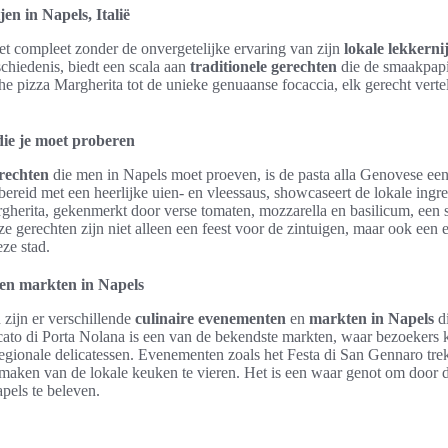
jen in Napels, Italië
iet compleet zonder de onvergetelijke ervaring van zijn
lokale lekkerni
schiedenis, biedt een scala aan
traditionele gerechten
die de smaakpapi
he pizza Margherita tot de unieke genuaanse focaccia, elk gerecht verte
die je moet proberen
erechten
die men in Napels moet proeven, is de pasta alla Genovese ee
bereid met een heerlijke uien- en vleessaus, showcaseert de lokale ingr
rgherita, gekenmerkt door verse tomaten, mozzarella en basilicum, een
 gerechten zijn niet alleen een feest voor de zintuigen, maar ook een 
eze stad.
en markten in Napels
 zijn er verschillende
culinaire evenementen
en
markten in Napels
di
cato di Porta Nolana is een van de bekendste markten, waar bezoekers
regionale delicatessen. Evenementen zoals het Festa di San Gennaro tr
ken van de lokale keuken te vieren. Het is een waar genot om door de
els te beleven.