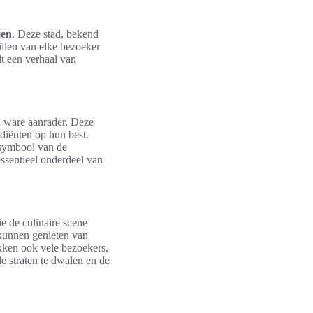
jen
. Deze stad, bekend
llen van elke bezoeker
lt een verhaal van
n ware aanrader. Deze
ediënten op hun best.
 symbool van de
essentieel onderdeel van
e de culinaire scene
 kunnen genieten van
ekken ook vele bezoekers,
 straten te dwalen en de