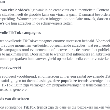
aan
an van
virale video’s
ligt vaak in de creativiteit en authenticiteit. Content
situaties heeft de grootste kans om viraal te gaan. Daarnaast bevorder
erspreiding. Wanneer pretparken inloggen op populaire muziek, dansen 
o’s
die hun attracties in de schijnwerpers zetten.
svolle TikTok-campagnes
et opvallende TikTok-campagnes enorme successen behaald. Voorbeelde
 grappige momenten vastlegden op spannende attracties, wat resulteerd
lde campagnes rond evenementen of nieuwe attracties weten het publiek
te maximaliseren. Door samen te werken met influencers en gebruiker
kunnen pretparken hun aanwezigheid op sociale media verder versterken
etparkwereld
evolueert voortdurend, en dit seizoen zijn er een aantal opvallende
Ti
nsuitdagingen tot thema-hashtags, deze
populaire trends
verenigen bez
an TikTok ligt in zijn vermogen om pretparkervaringen te transformeren
ousiasme genereren.
ds van dit seizoen
 oog springende
TikTok trends
zijn de dansjes die bezoekers maken vóór