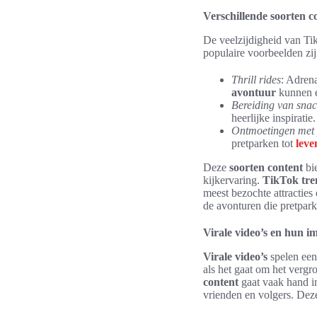
Verschillende soorten 
De veelzijdigheid van Tik
populaire voorbeelden zij
Thrill rides
: Adren
avontuur
kunnen e
Bereiding van snac
heerlijke inspiratie.
Ontmoetingen met
pretparken tot
leve
Deze
soorten content
bie
kijkervaring.
TikTok tre
meest bezochte attracties 
de avonturen die pretpar
Virale video’s en hun i
Virale video’s
spelen een
als het gaat om het verg
content
gaat vaak hand i
vrienden en volgers. Deze