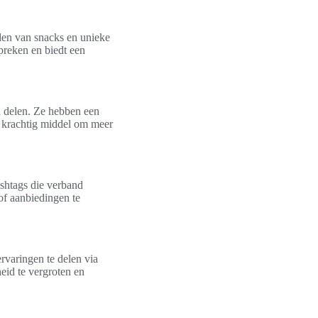
iden van snacks en unieke
preken en biedt een
n delen. Ze hebben een
n krachtig middel om meer
ashtags die verband
of aanbiedingen te
varingen te delen via
eid te vergroten en