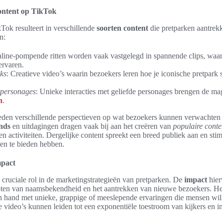
content op TikTok
Tok resulteert in verschillende
soorten content
die pretparken aantrek
n:
aline-pompende ritten worden vaak vastgelegd in spannende clips, waar
rvaren.
ks
: Creatieve video’s waarin bezoekers leren hoe je iconische pretpark
 personages
: Unieke interacties met geliefde personages brengen de ma
n
.
den verschillende perspectieven op wat bezoekers kunnen verwachten 
nds
en uitdagingen dragen vaak bij aan het creëren van
populaire conte
en activiteiten. Dergelijke content spreekt een breed publiek aan en sti
ken te bieden hebben.
mpact
 cruciale rol in de marketingstrategieën van pretparken. De
impact
hier
roten van naamsbekendheid en het aantrekken van nieuwe bezoekers. H
n hand met unieke, grappige of meeslepende ervaringen die mensen wil
 video’s kunnen leiden tot een exponentiële toestroom van kijkers en in