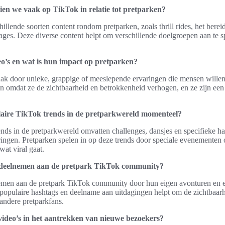
ien we vaak op TikTok in relatie tot pretparken?
llende soorten content rondom pretparken, zoals thrill rides, het bere
ges. Deze diverse content helpt om verschillende doelgroepen aan te s
eo’s en wat is hun impact op pretparken?
vaak door unieke, grappige of meeslepende ervaringen die mensen wille
en omdat ze de zichtbaarheid en betrokkenheid verhogen, en ze zijn ee
laire TikTok trends in de pretparkwereld momenteel?
nds in de pretparkwereld omvatten challenges, dansjes en specifieke h
ingen. Pretparken spelen in op deze trends door speciale evenementen 
wat viral gaat.
deelnemen aan de pretpark TikTok community?
men aan de pretpark TikTok community door hun eigen avonturen en er
populaire hashtags en deelname aan uitdagingen helpt om de zichtbaarh
andere pretparkfans.
 video’s in het aantrekken van nieuwe bezoekers?