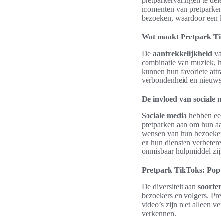
pretparkervaringen te de
momenten van pretparken 
bezoeken, waardoor een l
Wat maakt Pretpark Ti
De
aantrekkelijkheid
v
combinatie van muziek, h
kunnen hun favoriete attra
verbondenheid en nieuwsg
De invloed van sociale
Sociale media
hebben ee
pretparken aan om hun aa
wensen van hun bezoeker
en hun diensten verbetere
onmisbaar hulpmiddel zij
Pretpark TikToks: Popu
De diversiteit aan
soorte
bezoekers en volgers. Pr
video’s zijn niet alleen 
verkennen.