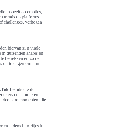
 die inspeelt op emoties,
en trends op platforms
of challenges, verhogen
n hiervan zijn virale
e in duizenden shares en
 te betrekken en zo de
s uit te dagen om hun
.
kTok trends
die de
oekers en stimuleren
 in deelbare momenten, die
 en tijdens hun ritjes in