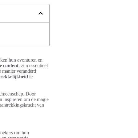
rken hun avonturen en
e content
, zijn essentieel
de manier veranderd
rekkelijkheid
te
 gemeenschap. Door
en inspireren om de magie
 aantrekkingskracht van
ezoekers om hun