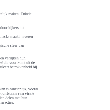
kelijk maken. Enkele
door kijkers het
 snacks maakt, leveren
gische sfeer van
en verrijken hun
nt
die voortkomt uit de
muleert betrokkenheid bij
van is aanzienlijk, vooral
et
ontstaan van virale
len delen met hun
teracties.