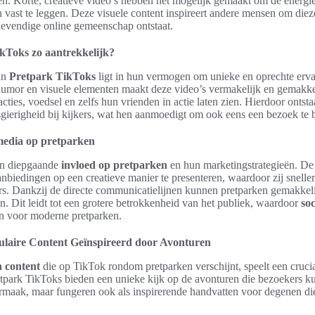
len. Korte, creatieve video’s hebben het mogelijk gemaakt om de energ
vast te leggen. Deze visuele content inspireert andere mensen om dieze
evendige online gemeenschap ontstaat.
kToks zo aantrekkelijk?
an
Pretpark TikToks
ligt in hun vermogen om unieke en oprechte erva
umor en visuele elementen maakt deze video’s vermakelijk en gemakkel
cties, voedsel en zelfs hun vrienden in actie laten zien. Hierdoor ontst
ierigheid bij kijkers, wat hen aanmoedigt om ook eens een bezoek te 
 media op pretparken
n diepgaande
invloed op pretparken
en hun marketingstrategieën. De
nbiedingen op een creatieve manier te presenteren, waardoor zij snelle
s. Dankzij de directe communicatielijnen kunnen pretparken gemakkel
n. Dit leidt tot een grotere betrokkenheid van het publiek, waardoor
so
n voor moderne pretparken.
laire Content Geïnspireerd door Avonturen
n content
die op TikTok rondom pretparken verschijnt, speelt een crucia
etpark TikToks bieden een unieke kijk op de avonturen die bezoekers 
vermaak, maar fungeren ook als inspirerende handvatten voor degenen di