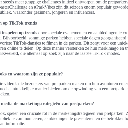
 steeds meer grappige challenges initieel ontworpen om de pretparkerva
asterChallenge en #ParkVibes zijn dit seizoen enorm populair geworde
ubliek, waaronder gezinnen, jongeren en influencers.
n op TikTok trends
et
inspelen op trends
door speciale evenementen en aanbiedingen te creë
k. Bijvoorbeeld, sommige parken hebben speciale dagen georganiseerd
riete TikTok-dansjes te filmen in de parken. Dit zorgt voor een unieke
en online te delen. Op deze manier versterken ze hun merkimago en t
arkwereld
, die allemaal op zoek zijn naar de laatste TikTok-modes.
oks en waarom zijn ze populair?
rte video’s die bezoekers van pretparken maken om hun avonturen en erv
ueel aantrekkelijke manier bieden om de opwinding van een pretpark te
oeken.
e media de marketingstrategieën van pretparken?
ok, spelen een cruciale rol in de marketingstrategieën van pretparken. Z
ubliek te communiceren, aanbiedingen te presenteren en de betrokkenhe
van informatie.