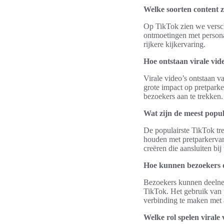
Welke soorten content z
Op TikTok zien we verschi
ontmoetingen met persona
rijkere kijkervaring.
Hoe ontstaan virale vid
Virale video’s ontstaan 
grote impact op pretpark
bezoekers aan te trekken.
Wat zijn de meest popu
De populairste TikTok tre
houden met pretparkervar
creëren die aansluiten bij 
Hoe kunnen bezoekers 
Bezoekers kunnen deelne
TikTok. Het gebruik van 
verbinding te maken met 
Welke rol spelen virale