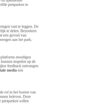
ie en spannende
lfde pretparken te
ringen vast te leggen. De
ijk te delen. Bezoekers
aat een gevoel van
brengen aan het park.
 platforms moedigen
r kunnen inspelen op de
ijker feedback ontvangen
ciale media
een
le rol in het boeien van
kunnen beleven. Deze
e pretparken willen