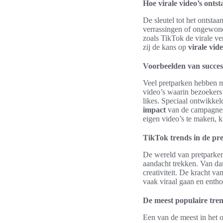
Hoe virale video’s ontst
De sleutel tot het ontsta
verrassingen of ongewone 
zoals TikTok de virale v
zij de kans op
virale vide
Voorbeelden van succe
Veel pretparken hebben m
video’s waarin bezoekers
likes. Speciaal ontwikke
impact
van de campagnes 
eigen video’s te maken, 
TikTok trends in de pr
De wereld van pretparken 
aandacht trekken. Van da
creativiteit. De kracht v
vaak viraal gaan en enth
De meest populaire tren
Een van de meest in het