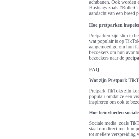
achtbanen. Ook worden er
Hashtags zoals #RollerCo
aandacht van een breed p
Hoe pretparken inspele
Pretparken zijn slim in h
wat populair is op TikTo
aangemoedigd om hun favo
bezoekers om hun avontur
bezoekers naar de
pretp
FAQ
Wat zijn Pretpark TikT
Pretpark TikToks zijn ko
populair omdat ze een vis
inspireren om ook te bez
Hoe beïnvloeden social
Sociale media, zoals TikT
staat om direct met hun p
tot snellere verspreiding 