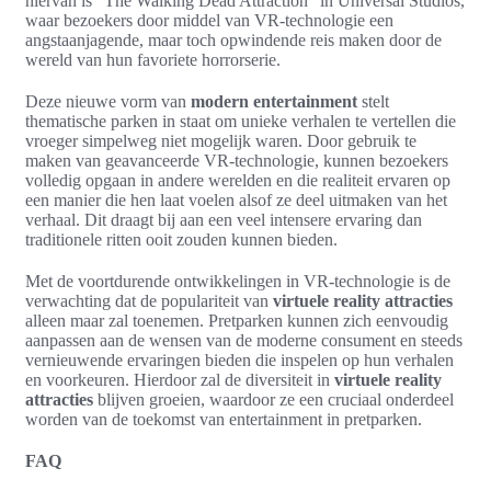
hiervan is “The Walking Dead Attraction” in Universal Studios,
waar bezoekers door middel van VR-technologie een
angstaanjagende, maar toch opwindende reis maken door de
wereld van hun favoriete horrorserie.
Deze nieuwe vorm van
modern entertainment
stelt
thematische parken in staat om unieke verhalen te vertellen die
vroeger simpelweg niet mogelijk waren. Door gebruik te
maken van geavanceerde VR-technologie, kunnen bezoekers
volledig opgaan in andere werelden en die realiteit ervaren op
een manier die hen laat voelen alsof ze deel uitmaken van het
verhaal. Dit draagt bij aan een veel intensere ervaring dan
traditionele ritten ooit zouden kunnen bieden.
Met de voortdurende ontwikkelingen in VR-technologie is de
verwachting dat de populariteit van
virtuele reality attracties
alleen maar zal toenemen. Pretparken kunnen zich eenvoudig
aanpassen aan de wensen van de moderne consument en steeds
vernieuwende ervaringen bieden die inspelen op hun verhalen
en voorkeuren. Hierdoor zal de diversiteit in
virtuele reality
attracties
blijven groeien, waardoor ze een cruciaal onderdeel
worden van de toekomst van entertainment in pretparken.
FAQ