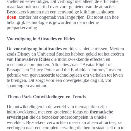
sneller en eenvoudiger. Dit verhoogt niet alleen de efficiëntie,
maar laat ook meer tijd over voor genieten van de attracties.
Bezoekers kunnen met een eenvoudige klik hun aankopen
doen
, zonder het ongemak van lange rijen. Dit toont aan hoe
belangrijk technologie is geworden in de moderne
pretparkervaring.
Vooruitgang in Attracties en Rides
De
vooruitgang in attracties
en rides is niet te missen. Merken
zoals Disney en Universal Studios hebben geleid tot het creëren
van
Innovatieve Rides
die indrukwekkende effecten en
mechanica combineren. Attracties zoals “Avatar Flight of
Passage” en “Harry Potter and the Forbidden Journey” maken
gebruik van geavanceerde technologieën om verhalen tot leven
te brengen. Dit zorgt voor een onvergetelijke dag uit, vol
spanning en avontuur.
Thema Park Ontwikkelingen en Trends
De ontwikkelingen in de wereld van themaparken zijn
indrukwekkend, met een groeiende focus op
thematische
ervaringen
die de bezoeker onderdompelen in unieke
werelden. Bezoekers verwachten meer dan alleen attracties; ze
verlangen naar een complete ervaring die hen in staat stelt om te