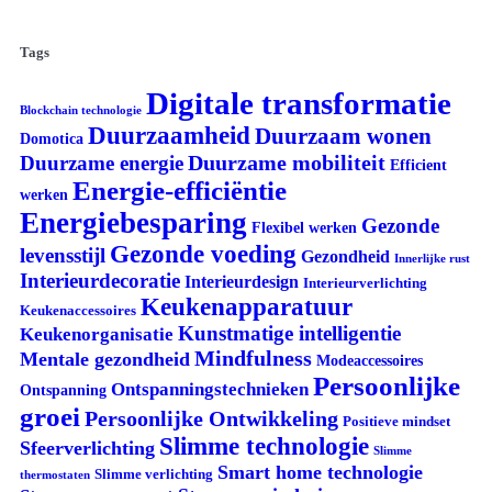
Tags
Digitale transformatie
Blockchain technologie
Duurzaamheid
Duurzaam wonen
Domotica
Duurzame mobiliteit
Duurzame energie
Efficient
Energie-efficiëntie
werken
Energiebesparing
Gezonde
Flexibel werken
Gezonde voeding
levensstijl
Gezondheid
Innerlijke rust
Interieurdecoratie
Interieurdesign
Interieurverlichting
Keukenapparatuur
Keukenaccessoires
Kunstmatige intelligentie
Keukenorganisatie
Mindfulness
Mentale gezondheid
Modeaccessoires
Persoonlijke
Ontspanningstechnieken
Ontspanning
groei
Persoonlijke Ontwikkeling
Positieve mindset
Slimme technologie
Sfeerverlichting
Slimme
Smart home technologie
Slimme verlichting
thermostaten