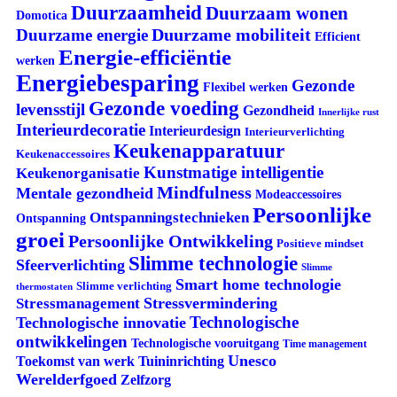
Duurzaamheid
Duurzaam wonen
Domotica
Duurzame mobiliteit
Duurzame energie
Efficient
Energie-efficiëntie
werken
Energiebesparing
Gezonde
Flexibel werken
Gezonde voeding
levensstijl
Gezondheid
Innerlijke rust
Interieurdecoratie
Interieurdesign
Interieurverlichting
Keukenapparatuur
Keukenaccessoires
Kunstmatige intelligentie
Keukenorganisatie
Mindfulness
Mentale gezondheid
Modeaccessoires
Persoonlijke
Ontspanningstechnieken
Ontspanning
groei
Persoonlijke Ontwikkeling
Positieve mindset
Slimme technologie
Sfeerverlichting
Slimme
Smart home technologie
Slimme verlichting
thermostaten
Stressvermindering
Stressmanagement
Technologische
Technologische innovatie
ontwikkelingen
Technologische vooruitgang
Time management
Unesco
Tuininrichting
Toekomst van werk
Werelderfgoed
Zelfzorg