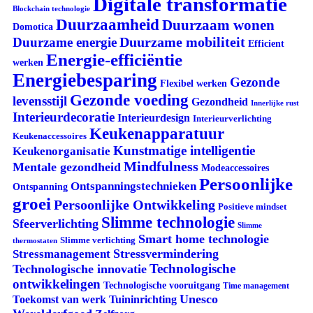
Digitale transformatie
Blockchain technologie
Duurzaamheid
Duurzaam wonen
Domotica
Duurzame mobiliteit
Duurzame energie
Efficient
Energie-efficiëntie
werken
Energiebesparing
Gezonde
Flexibel werken
Gezonde voeding
levensstijl
Gezondheid
Innerlijke rust
Interieurdecoratie
Interieurdesign
Interieurverlichting
Keukenapparatuur
Keukenaccessoires
Kunstmatige intelligentie
Keukenorganisatie
Mindfulness
Mentale gezondheid
Modeaccessoires
Persoonlijke
Ontspanningstechnieken
Ontspanning
groei
Persoonlijke Ontwikkeling
Positieve mindset
Slimme technologie
Sfeerverlichting
Slimme
Smart home technologie
Slimme verlichting
thermostaten
Stressvermindering
Stressmanagement
Technologische
Technologische innovatie
ontwikkelingen
Technologische vooruitgang
Time management
Unesco
Tuininrichting
Toekomst van werk