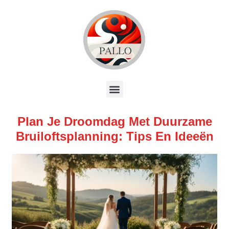
Plan Je Droomdag Met Duurzame
Bruiloftsplanning: Tips En Ideeën