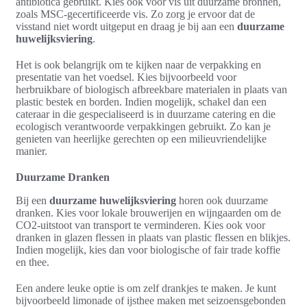
antibiotica gebruikt. Kies ook voor vis uit duurzame bronnen,
zoals MSC-gecertificeerde vis. Zo zorg je ervoor dat de
visstand niet wordt uitgeput en draag je bij aan een
duurzame
huwelijksviering
.
Het is ook belangrijk om te kijken naar de verpakking en
presentatie van het voedsel. Kies bijvoorbeeld voor
herbruikbare of biologisch afbreekbare materialen in plaats van
plastic bestek en borden. Indien mogelijk, schakel dan een
cateraar in die gespecialiseerd is in duurzame catering en die
ecologisch verantwoorde verpakkingen gebruikt. Zo kan je
genieten van heerlijke gerechten op een milieuvriendelijke
manier.
Duurzame Dranken
Bij een
duurzame huwelijksviering
horen ook duurzame
dranken. Kies voor lokale brouwerijen en wijngaarden om de
CO2-uitstoot van transport te verminderen. Kies ook voor
dranken in glazen flessen in plaats van plastic flessen en blikjes.
Indien mogelijk, kies dan voor biologische of fair trade koffie
en thee.
Een andere leuke optie is om zelf drankjes te maken. Je kunt
bijvoorbeeld limonade of ijsthee maken met seizoensgebonden