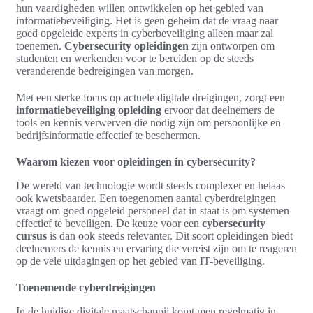
hun vaardigheden willen ontwikkelen op het gebied van
informatiebeveiliging. Het is geen geheim dat de vraag naar
goed opgeleide experts in cyberbeveiliging alleen maar zal
toenemen.
Cybersecurity opleidingen
zijn ontworpen om
studenten en werkenden voor te bereiden op de steeds
veranderende bedreigingen van morgen.
Met een sterke focus op actuele digitale dreigingen, zorgt een
informatiebeveiliging opleiding
ervoor dat deelnemers de
tools en kennis verwerven die nodig zijn om persoonlijke en
bedrijfsinformatie effectief te beschermen.
Waarom kiezen voor opleidingen in cybersecurity?
De wereld van technologie wordt steeds complexer en helaas
ook kwetsbaarder. Een toegenomen aantal cyberdreigingen
vraagt om goed opgeleid personeel dat in staat is om systemen
effectief te beveiligen. De keuze voor een
cybersecurity
cursus
is dan ook steeds relevanter. Dit soort opleidingen biedt
deelnemers de kennis en ervaring die vereist zijn om te reageren
op de vele uitdagingen op het gebied van IT-beveiliging.
Toenemende cyberdreigingen
In de huidige digitale maatschappij komt men regelmatig in