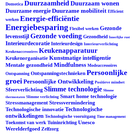
Duurzaamheid
Duurzaam wonen
Domotica
Duurzame mobiliteit
Duurzame energie
Efficient
Energie-efficiëntie
werken
Energiebesparing
Gezonde
Flexibel werken
Gezonde voeding
levensstijl
Gezondheid
Innerlijke rust
Interieurdecoratie
Interieurdesign
Interieurverlichting
Keukenapparatuur
Keukenaccessoires
Kunstmatige intelligentie
Keukenorganisatie
Mindfulness
Mentale gezondheid
Modeaccessoires
Persoonlijke
Ontspanningstechnieken
Ontspanning
groei
Persoonlijke Ontwikkeling
Positieve mindset
Slimme technologie
Sfeerverlichting
Slimme
Smart home technologie
Slimme verlichting
thermostaten
Stressvermindering
Stressmanagement
Technologische
Technologische innovatie
ontwikkelingen
Technologische vooruitgang
Time management
Unesco
Tuininrichting
Toekomst van werk
Werelderfgoed
Zelfzorg