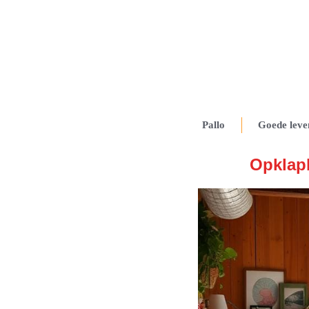
Pallo
Goede leve
Opklapb