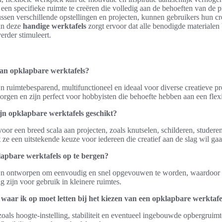
n specifieke ruimte te creëren die volledig aan de behoeften van de p
ssen verschillende opstellingen en projecten, kunnen gebruikers hun creat
an deze
handige werktafels
zorgt ervoor dat alle benodigde materialen
erder stimuleert.
van opklapbare werktafels?
n ruimtebesparend, multifunctioneel en ideaal voor diverse creatieve p
gen en zijn perfect voor hobbyisten die behoefte hebben aan een flex
jn opklapbare werktafels geschikt?
voor een breed scala aan projecten, zoals knutselen, schilderen, studeren o
ze een uitstekende keuze voor iedereen die creatief aan de slag wil gaa
lapbare werktafels op te bergen?
ijn ontworpen om eenvoudig en snel opgevouwen te worden, waardoor z
 zijn voor gebruik in kleinere ruimtes.
s waar ik op moet letten bij het kiezen van een opklapbare werktafe
zoals hoogte-instelling, stabiliteit en eventueel ingebouwde opbergruim