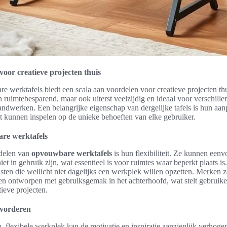
oor creatieve projecten thuis
e werktafels biedt een scala aan voordelen voor creatieve projecten t
en ruimtebesparend, maar ook uiterst veelzijdig en ideaal voor verschill
handwerken. Een belangrijke eigenschap van dergelijke tafels is hun a
ct kunnen inspelen op de unieke behoeften van elke gebruiker.
re werktafels
rdelen van
opvouwbare werktafels
is hun flexibiliteit. Ze kunnen een
t in gebruik zijn, wat essentieel is voor ruimtes waar beperkt plaats is
sten die wellicht niet dagelijks een werkplek willen opzetten. Merken 
 ontworpen met gebruiksgemak in het achterhoofd, wat stelt gebruikers
tieve projecten.
bevorderen
 flexibele werkplek kan de motivatie en inspiratie aanzienlijk verhog