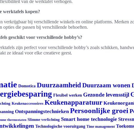
lexibiliteit van de werktafel verhogen.
e werktafels kopen?
jn verkrijgbaar bij verschillende winkels en online platforms. Merken
n opties die passen bij verschillende behoeften.
els geschikt voor verschillende hobby’s?
ktafels zijn perfect voor verschillende hobby’s zoals schikken, handw
t ze ideaal voor elke creatieve geest.
matie
Duurzaamheid
Duurzaam wonen
Domotica
ergiebesparing
G
Gezonde levensstijl
Flexibel werken
Keukenapparatuur
Keukenorgani
ichting
Keukenaccessoires
Persoonlijke groei
P
Ontspanningstechnieken
panning
Smart home technologie
Stress
Slimme verlichting
imme thermostaten
ontwikkelingen
Toekoms
Technologische vooruitgang
Time management