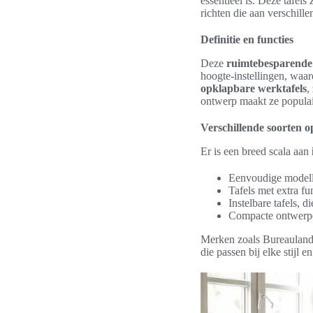
essentieel is. Deze tafels
richten die aan verschill
Definitie en functies
Deze
ruimtebesparende
hoogte-instellingen, waar
opklapbare werktafels
,
ontwerp maakt ze populair
Verschillende soorten 
Er is een breed scala aan
Eenvoudige modelle
Tafels met extra f
Instelbare tafels, 
Compacte ontwerpen
Merken zoals Bureauland 
die passen bij elke stijl e