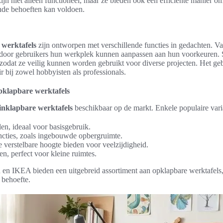
 zijn niet alleen functioneel, maar ze bieden ook een efficiënte manier o
ende behoeften kan voldoen.
 werktafels
zijn ontworpen met verschillende functies in gedachten. V
door gebruikers hun werkplek kunnen aanpassen aan hun voorkeuren. Stab
 zodat ze veilig kunnen worden gebruikt voor diverse projecten. Het ge
 bij zowel hobbyisten als professionals.
opklapbare werktafels
inklapbare werktafels
beschikbaar op de markt. Enkele populaire varia
n, ideaal voor basisgebruik.
uncties, zoals ingebouwde opbergruimte.
die verstelbare hoogte bieden voor veelzijdigheid.
, perfect voor kleine ruimtes.
en IKEA bieden een uitgebreid assortiment aan opklapbare werktafels,
n behoefte.