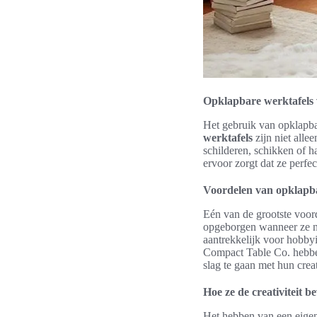
Opklapbare werktafels v
Het gebruik van opklapbar
werktafels
zijn niet alle
schilderen, schikken of 
ervoor zorgt dat ze perfe
Voordelen van opklapba
Eén van de grootste voo
opgeborgen wanneer ze nie
aantrekkelijk voor hobbyi
Compact Table Co. hebben
slag te gaan met hun crea
Hoe ze de creativiteit 
Het hebben van een eigen,