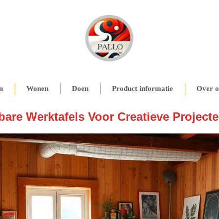
n
Wonen
Doen
Product informatie
Over o
are Werktafels Voor Creatieve Project