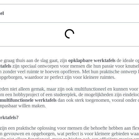
el
e graag thuis aan de slag gaat, zijn
opklapbare werktafels
de ideale o
afels
zijn speciaal ontworpen voor mensen die hun passie voor knutsel
en zonder veel ruimte te hoeven opofferen. Met hun praktische ontwer
eborgen, waardoor ze perfect zijn voor kleinere ruimtes.
eden niet alleen gemak, maar zijn ook multifunctioneel en kunnen voor
om een hobbyproject of een studeerplek, de mogelijkheden zijn eindelo
multifunctionele werktafels
dan ook sterk toegenomen, vooral onder 
anpasbaar willen maken.
rktafels?
zijn een praktische oplossing voor mensen die behoefte hebben aan fle
 gevouwen en opgeborgen, wat perfect is voor kleinere gebieden waar