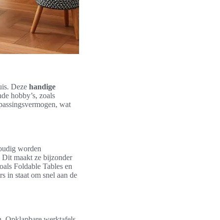
huis. Deze
handige
ende hobby’s, zoals
anpassingsvermogen, wat
voudig worden
. Dit maakt ze bijzonder
zoals Foldable Tables en
 in staat om snel aan de
en. Opklapbare werktafels