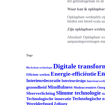
het gebruiksgemak en de f
Waar kan ik opklapbar
Opklapbare werktafels zi
bieden een breed scala aa
Zijn opklapbare werktaf
Absoluut! Opklapbare wer
aanpassingsvermogen maak
Tags
Digitale transfor
Blockchain technologie
En
Energie-efficiëntie
Efficient werken
Interieurdecoratie
Interieurdesign
Interieurverl
Mindfulness
gezondheid
Modeaccessoires
Onts
Slimme technologie
Sfeerverlichting
Sl
Technologische 
Technologische innovatie
Werelderfgoed
Zelfzorg