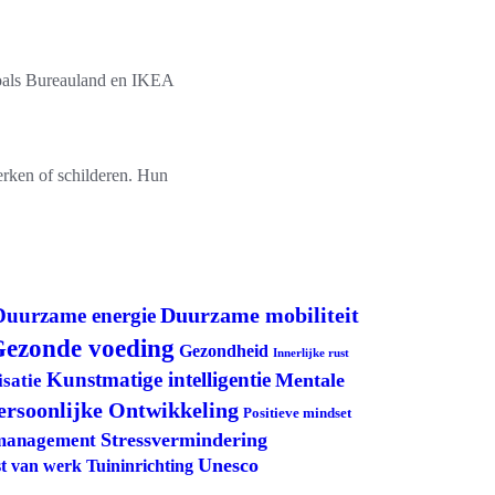
 zoals Bureauland en IKEA
erken of schilderen. Hun
Duurzame mobiliteit
Duurzame energie
ezonde voeding
Gezondheid
Innerlijke rust
Kunstmatige intelligentie
Mentale
satie
ersoonlijke Ontwikkeling
Positieve mindset
Stressvermindering
management
Unesco
Tuininrichting
t van werk