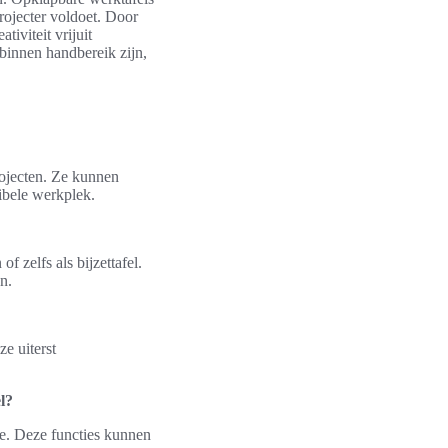
rojecter voldoet. Door
iviteit vrijuit
 binnen handbereik zijn,
rojecten. Ze kunnen
ibele werkplek.
f zelfs als bijzettafel.
n.
e uiterst
l?
te. Deze functies kunnen