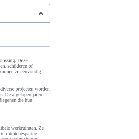
plossing. Deze
en, schilderen of
p kunnen ze eenvoudig
 diverse projecten worden
os. De afgelopen jaren
diegenen die hun
xibele werkruimten. Ze
in ruimtebesparing