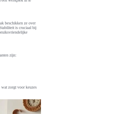
m een werkplek in te
aak beschikken ze over
iliteit is cruciaal bij
bruiksvriendelijke
nten zijn:
 wat zorgt voor keuzes