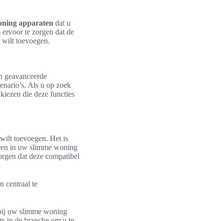
oning apparaten
dat u
m ervoor te zorgen dat de
t wilt toevoegen.
n geavanceerde
enario’s. Als u op zoek
kiezen die deze functies
 wilt toevoegen. Het is
eren in uw slimme woning
zorgen dat deze compatibel
 centraal te
 bij uw slimme woning
rts in de branche om u te