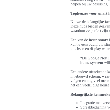
helpen bij uw beslissing.
Topkeuzes voor smart 
Nu we de belangrijke fac
Deze hubs bieden geavance
waardoor ze perfect zijn
Een van de
beste smart
kunt u eenvoudig uw slim
touchscreen display waar
“De Google Nest Hu
home systeem
will
Een andere uitstekende 
ingebouwd scherm, waardo
volgen en nog veel meer
het een veelzijdige keuz
Belangrijkste kenmerk
Integratie met ver
Spraakbediening v