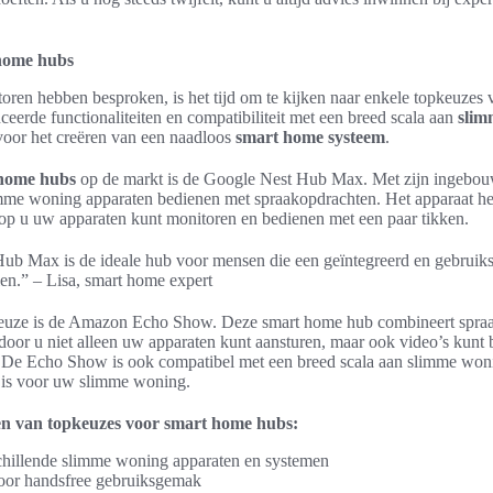
home hubs
toren hebben besproken, is het tijd om te kijken naar enkele topkeuzes
erde functionaliteiten en compatibiliteit met een breed scala aan
slim
 voor het creëren van een naadloos
smart home systeem
.
 home hubs
op de markt is de Google Nest Hub Max. Met zijn ingebou
me woning apparaten bedienen met spraakopdrachten. Het apparaat he
op u uw apparaten kunt monitoren en bedienen met een paar tikken.
b Max is de ideale hub voor mensen die een geïntegreerd en gebruiks
en.” – Lisa, smart home expert
keuze is de Amazon Echo Show. Deze smart home hub combineert spra
or u niet alleen uw apparaten kunt aansturen, maar ook video’s kunt b
. De Echo Show is ook compatibel met een breed scala aan slimme won
e is voor uw slimme woning.
en van topkeuzes voor smart home hubs:
schillende slimme woning apparaten en systemen
oor handsfree gebruiksgemak