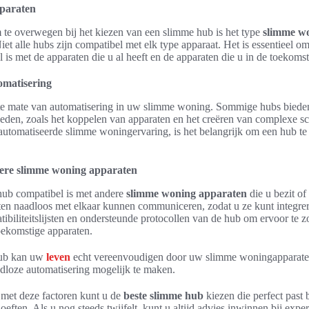
paraten
m te overwegen bij het kiezen van een slimme hub is het type
slimme w
iet alle hubs zijn compatibel met elk type apparaat. Het is essentieel o
l is met de apparaten die u al heeft en de apparaten die u in de toekoms
omatisering
e mate van automatisering in uw slimme woning. Sommige hubs biede
eden, zoals het koppelen van apparaten en het creëren van complexe sc
automatiseerde slimme woningervaring, is het belangrijk om een hub te 
dere slimme woning apparaten
hub compatibel is met andere
slimme woning apparaten
die u bezit of
raten naadloos met elkaar kunnen communiceren, zodat u ze kunt integr
ibiliteitslijsten en ondersteunde protocollen van de hub om ervoor te 
oekomstige apparaten.
hub kan uw
leven
echt vereenvoudigen door uw slimme woningapparaten
dloze automatisering mogelijk te maken.
met deze factoren kunt u de
beste slimme hub
kiezen die perfect past
eften. Als u nog steeds twijfelt, kunt u altijd advies inwinnen bij expe