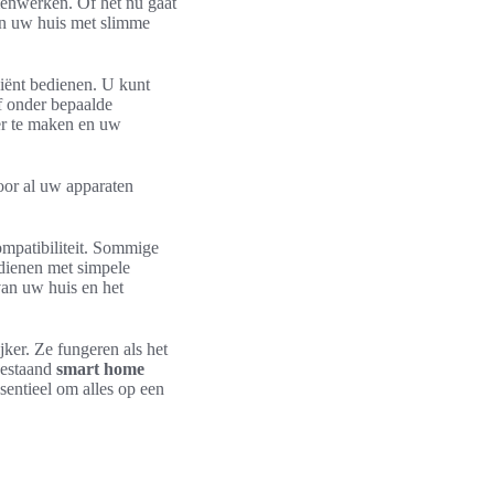
menwerken. Of het nu gaat
an uw huis met slimme
iënt bedienen. U kunt
of onder bepaalde
ger te maken en uw
oor al uw apparaten
mpatibiliteit. Sommige
dienen met simpele
an uw huis en het
ker. Ze fungeren als het
bestaand
smart home
entieel om alles op een