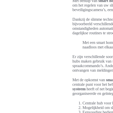
Met behulp van
smart h
om het regelen van uw sl
beveiligingscamera’s, een
Dankzij de slimme techno
bijvoorbeeld verschillend
omstandigheden automatisc
dagelijkse routines te str
Met een smart home
naadloos met elkaa
Er zijn verschillende soo
hubs maken gebruik van 
spraakcommando’s. Andere
ontvangen van meldingen
Met de opkomst van
sma
centrale punt voor het be
systeem
heeft of net beg
georganiseerde en geïnteg
Centrale hub voor 
Mogelijkheid om s
Eenvoudige bedien