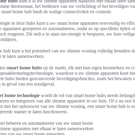
ome hubs
kunt u al uw slimme apparaten naadloos met elkaar laten sa
imme thermostaat, het bedienen van uw verlichting of het beveiligen v
 smart home hub biedt de nodige connectiviteit en controle.
logie in deze hubs kunt u uw smart home apparaten eenvoudig en effic
e apparaten groeperen en automatiseren, zodat ze op specifieke tijden 
h reageren. Dit stelt u in staat om energie te besparen, uw huis veili
oomlijnen.
 hub kunt u het potentieel van uw slimme woning volledig benutten d
r te laten samenwerken.
rten
smart home hubs
op de markt, elk met hun eigen kenmerken en co
spraakbesturingstechnologie, waardoor u uw slimme apparaten kunt be
 hubs bieden geavanceerde beveiligingsfuncties, zoals het bewaken v
 in geval van een noodgeval.
rt home technologie
wordt de rol van smart home hubs steeds belangrij
heren en integreren van alle slimme apparaten in uw huis. Of u nu een 
int met het opbouwen van uw slimme woning, een smart home hub is ess
reerde manier te laten functioneren.
het beheren en automatiseren van uw smart home
limme apparaten met elkaar te laten samenwerken
ing van uw smart home apparaten