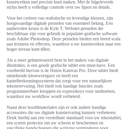
kunstwerken met precisie kunt maken. Met de bijgeleverde
stylus heeft u volledige controle over uw lijnen en details.
Voor het creëren van realistische en levendige kleuren, zijn
hoogwaardige digitale penselen van essentieel belang. Een
aanbevolen keuze is de Kyle T. Webster-penselen die
beschikbaar zijn voor gebruik in populaire grafische software
zoals Adobe Photoshop. Deze penselen bieden een breed scala
aan texturen en effecten, waardoor u uw kunstwerken naar een
hoger niveau kunt tillen.
Als u meer geïnteresseerd bent in het maken van digitale
illustraties, is een goede grafische tablet een must-have. Een
voorbeeld hiervan is de Huion Kamvas Pro. Deze tablet biedt
uitstekende kleurweergave en heeft een
kantelherkenningssysteem dat zorgt voor een natuurlijkere
tekenerervaring. Het biedt ook handige functies zoals
programmeerbare knoppen en expresskeys voor sneltoetsen,
waardoor uw workflow wordt verbeterd.
Naast deze hoofdmaterialen zijn er ook andere handige
accessoires die uw digitale kunstervaring kunnen verbeteren.
Denk hierbij aan een verstelbare standaard voor uw tekentablet,
een screen protector om uw scherm te beschermen en
specifieke handschoenen die wrijving verminderen voor