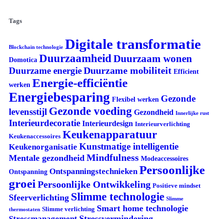
Tags
Digitale transformatie
Blockchain technologie
Duurzaamheid
Duurzaam wonen
Domotica
Duurzame mobiliteit
Duurzame energie
Efficient
Energie-efficiëntie
werken
Energiebesparing
Gezonde
Flexibel werken
Gezonde voeding
levensstijl
Gezondheid
Innerlijke rust
Interieurdecoratie
Interieurdesign
Interieurverlichting
Keukenapparatuur
Keukenaccessoires
Kunstmatige intelligentie
Keukenorganisatie
Mindfulness
Mentale gezondheid
Modeaccessoires
Persoonlijke
Ontspanningstechnieken
Ontspanning
groei
Persoonlijke Ontwikkeling
Positieve mindset
Slimme technologie
Sfeerverlichting
Slimme
Smart home technologie
Slimme verlichting
thermostaten
Stressvermindering
Stressmanagement