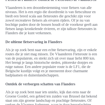
Vlaanderen is een droombestemming voor fietsers van alle
niveaus. Het is een regio die doordrenkt is van fietscultuur en
biedt een breed scala aan fietsroutes die geschikt zijn voor
zowel recreatieve fietsers als ervaren rijders. Of je nu van
bochtige paden door de bossen houdt of de voorkeur geeft aan
fietsen langs kronkelende rivieren, er zijn talloze fietsroutes in
Flanders die je kunt verkennen.
De ultieme fietservaring in Flanders
Als je op zoek bent naar een echte fietservaring, zijn er enkele
routes die je niet mag missen. De Vlaanderen Fietsroute is een
van de populairste, en strekt zich uit over maar liefst 800 km.
Het brengt je langs historische steden, pittoreske dorpjes en
ruige natuur. Een andere populaire route is de LF1, die de
Belgische kustlijn volgt en je meeneemt door charmante
badplaatsen en duinenlandschappen.
Ontdek de verborgen schatten van Flanders
Als je op zoek bent naar iets unieks, kijk dan eens naar de
Groene Gordel, een gebied ten zuiden van Brussel dat bekend
staat om zijn groene landschap en prachtige fietsroutes. Of
verken de Vlaamse Ardennen, waar je door heuvelachtige