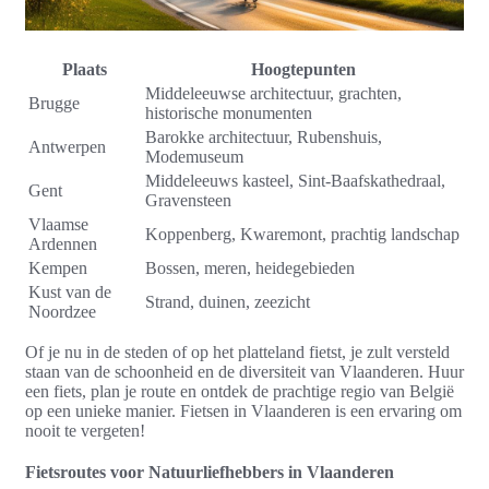
Plaats
Hoogtepunten
Middeleeuwse architectuur, grachten,
Brugge
historische monumenten
Barokke architectuur, Rubenshuis,
Antwerpen
Modemuseum
Middeleeuws kasteel, Sint-Baafskathedraal,
Gent
Gravensteen
Vlaamse
Koppenberg, Kwaremont, prachtig landschap
Ardennen
Kempen
Bossen, meren, heidegebieden
Kust van de
Strand, duinen, zeezicht
Noordzee
Of je nu in de steden of op het platteland fietst, je zult versteld
staan van de schoonheid en de diversiteit van Vlaanderen. Huur
een fiets, plan je route en ontdek de prachtige regio van België
op een unieke manier. Fietsen in Vlaanderen is een ervaring om
nooit te vergeten!
Fietsroutes voor Natuurliefhebbers in Vlaanderen