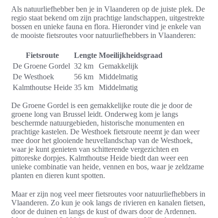
Als natuurliefhebber ben je in Vlaanderen op de juiste plek. De
regio staat bekend om zijn prachtige landschappen, uitgestrekte
bossen en unieke fauna en flora. Hieronder vind je enkele van
de mooiste fietsroutes voor natuurliefhebbers in Vlaanderen:
Fietsroute
Lengte
Moeilijkheidsgraad
De Groene Gordel
32 km
Gemakkelijk
De Westhoek
56 km
Middelmatig
Kalmthoutse Heide
35 km
Middelmatig
De Groene Gordel is een gemakkelijke route die je door de
groene long van Brussel leidt. Onderweg kom je langs
beschermde natuurgebieden, historische monumenten en
prachtige kastelen. De Westhoek fietsroute neemt je dan weer
mee door het glooiende heuvellandschap van de Westhoek,
waar je kunt genieten van schitterende vergezichten en
pittoreske dorpjes. Kalmthoutse Heide biedt dan weer een
unieke combinatie van heide, vennen en bos, waar je zeldzame
planten en dieren kunt spotten.
Maar er zijn nog veel meer fietsroutes voor natuurliefhebbers in
Vlaanderen. Zo kun je ook langs de rivieren en kanalen fietsen,
door de duinen en langs de kust of dwars door de Ardennen.