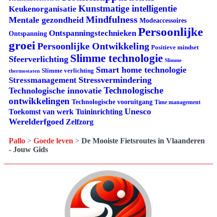
Kunstmatige intelligentie
Keukenorganisatie
Mindfulness
Mentale gezondheid
Modeaccessoires
Persoonlijke
Ontspanningstechnieken
Ontspanning
groei
Persoonlijke Ontwikkeling
Positieve mindset
Slimme technologie
Sfeerverlichting
Slimme
Smart home technologie
Slimme verlichting
thermostaten
Stressvermindering
Stressmanagement
Technologische
Technologische innovatie
ontwikkelingen
Technologische vooruitgang
Time management
Unesco
Tuininrichting
Toekomst van werk
Werelderfgoed
Zelfzorg
Pallo
>
Goede leven
>
De Mooiste Fietsroutes in Vlaanderen
- Jouw Gids