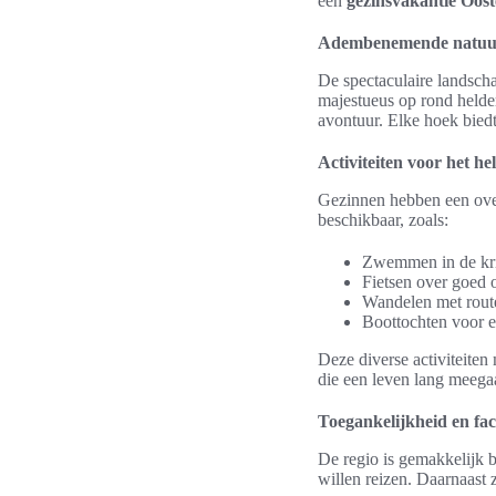
een
gezinsvakantie Oost
Adembenemende natuur e
De spectaculaire landsc
majestueus op rond helder
avontuur. Elke hoek biedt
Activiteiten voor het he
Gezinnen hebben een over
beschikbaar, zoals:
Zwemmen in de kri
Fietsen over goed 
Wandelen met route
Boottochten voor e
Deze diverse activiteiten
die een leven lang meega
Toegankelijkheid en faci
De regio is gemakkelijk b
willen reizen. Daarnaast z