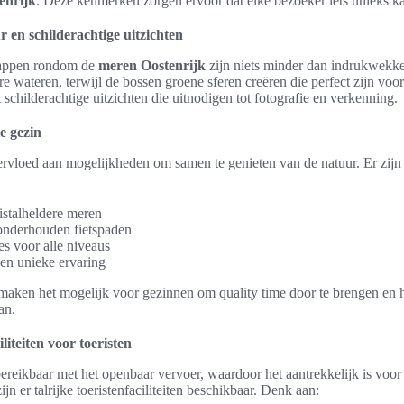
enrijk
. Deze kenmerken zorgen ervoor dat elke bezoeker iets unieks k
n schilderachtige uitzichten
happen rondom de
meren Oostenrijk
zijn niets minder dan indrukwekke
e wateren, terwijl de bossen groene sferen creëren die perfect zijn voo
 schilderachtige uitzichten die uitnodigen tot fotografie en verkenning.
le gezin
vloed aan mogelijkheden om samen te genieten van de natuur. Er zijn ta
stalheldere meren
onderhouden fietspaden
s voor alle niveaus
en unieke ervaring
 maken het mogelijk voor gezinnen om quality time door te brengen en h
an.
liteiten voor toeristen
ereikbaar met het openbaar vervoer, waardoor het aantrekkelijk is voor
ijn er talrijke toeristenfaciliteiten beschikbaar. Denk aan: