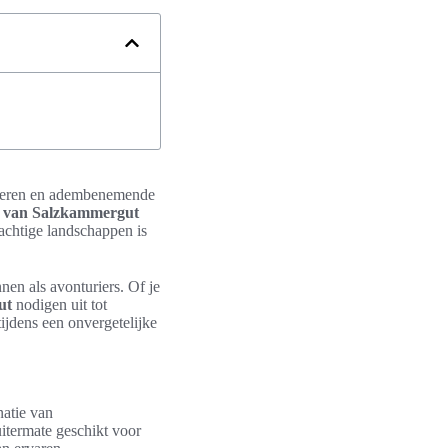
e meren en adembenemende
 van Salzkammergut
rachtige landschappen is
nen als avonturiers. Of je
ut
nodigen uit tot
tijdens een onvergetelijke
atie van
uitermate geschikt voor