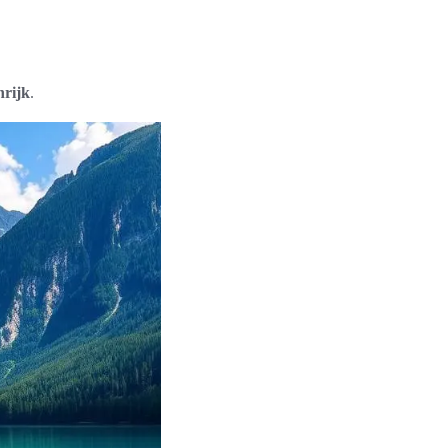
nrijk
.