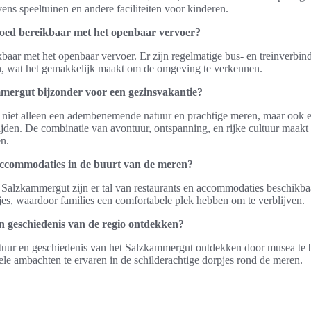
vens speeltuinen en andere faciliteiten voor kinderen.
oed bereikbaar met het openbaar vervoer?
ikbaar met het openbaar vervoer. Er zijn regelmatige bus- en treinverbi
n, wat het gemakkelijk maakt om de omgeving te verkennen.
ergut bijzonder voor een gezinsvakantie?
niet alleen een adembenemende natuur en prachtige meren, maar ook ee
ftijden. De combinatie van avontuur, ontspanning, en rijke cultuur maakt 
n.
 accommodaties in de buurt van de meren?
Salzkammergut zijn er tal van restaurants en accommodaties beschikbaa
sjes, waardoor families een comfortabele plek hebben om te verblijven.
n geschiedenis van de regio ontdekken?
uur en geschiedenis van het Salzkammergut ontdekken door musea te be
nele ambachten te ervaren in de schilderachtige dorpjes rond de meren.