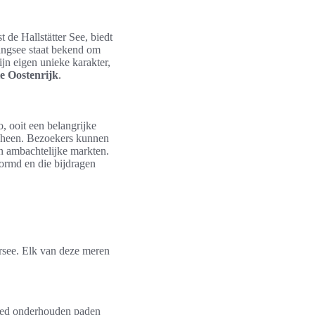
 de Hallstätter See, biedt
gangsee staat bekend om
jn eigen unieke karakter,
e Oostenrijk
.
o, ooit een belangrijke
n heen. Bezoekers kunnen
en ambachtelijke markten.
ormd en die bijdragen
rsee. Elk van deze meren
goed onderhouden paden