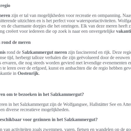
regio
meren
zijn er tal van mogelijkheden voor recreatie en ontspanning. Naast
tterende uitzichten en is het perfect voor watersportactiviteiten. Wolf
 en de charmante dorpjes die het omringen. Elk van deze meren heeft zi
ing creëert voor iedereen die op zoek is naar een onvergetelijke
vakanti
s rond de meren
nis
rond de
Salzkammergut meren
zijn fascinerend en rijk. Deze regi
nse tijd, herbergt talloze verhalen die zijn geëvolueerd door de eeuwe
vals ervaren, die nog steeds worden gevierd met levendige evenementen 
m te leren over de erfgoed, kunst en ambachten die de regio hebben gev
kantie in
Oostenrijk
.
ren om te bezoeken in het Salzkammergut?
ren in het Salzkammergut zijn de Wolfgangsee, Hallstätter See en Atte
n en diverse recreatieve mogelijkheden.
 beschikbaar voor gezinnen in het Salzkammergut?
n van activiteiten zoals zwemmen, varen, fietsen en wandelen op de 