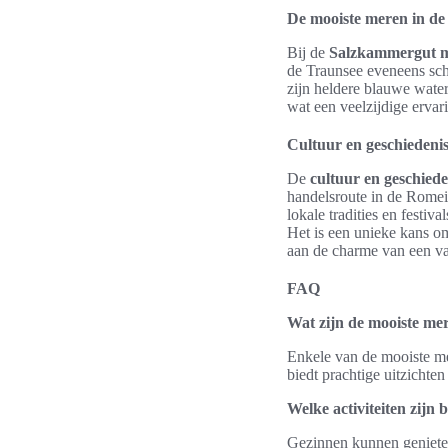
De mooiste meren in de 
Bij de
Salzkammergut 
de Traunsee eveneens schi
zijn heldere blauwe water
wat een veelzijdige ervar
Cultuur en geschiedeni
De
cultuur en geschiede
handelsroute in de Romei
lokale tradities en festi
Het is een unieke kans o
aan de charme van een va
FAQ
Wat zijn de mooiste me
Enkele van de mooiste me
biedt prachtige uitzichte
Welke activiteiten zijn
Gezinnen kunnen geniete