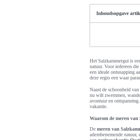
Inhoudsopgave artik
Het Salzkammergut is ee
natuur. Voor iedereen die
een ideale ontsnapping aa
deze regio een waar parad
Naast de schoonheid van d
nu wilt zwemmen, wandel
avontuur en ontspanning. 
vakantie.
Waarom de meren van S
De
meren van Salzkam
adembenemende natuur, een