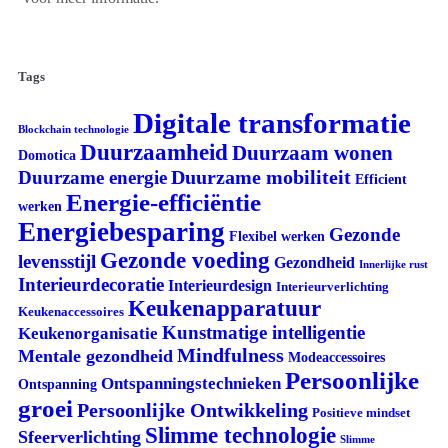
Tags
Digitale transformatie
Blockchain technologie
Duurzaamheid
Duurzaam wonen
Domotica
Duurzame mobiliteit
Duurzame energie
Efficient
Energie-efficiëntie
werken
Energiebesparing
Gezonde
Flexibel werken
Gezonde voeding
levensstijl
Gezondheid
Innerlijke rust
Interieurdecoratie
Interieurdesign
Interieurverlichting
Keukenapparatuur
Keukenaccessoires
Kunstmatige intelligentie
Keukenorganisatie
Mindfulness
Mentale gezondheid
Modeaccessoires
Persoonlijke
Ontspanningstechnieken
Ontspanning
groei
Persoonlijke Ontwikkeling
Positieve mindset
Slimme technologie
Sfeerverlichting
Slimme