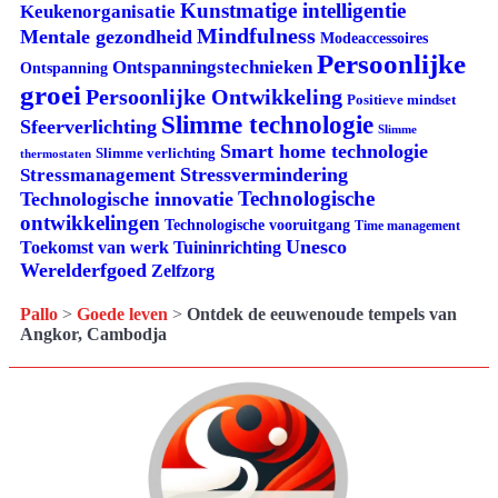
Kunstmatige intelligentie
Keukenorganisatie
Mindfulness
Mentale gezondheid
Modeaccessoires
Persoonlijke
Ontspanningstechnieken
Ontspanning
groei
Persoonlijke Ontwikkeling
Positieve mindset
Slimme technologie
Sfeerverlichting
Slimme
Smart home technologie
Slimme verlichting
thermostaten
Stressvermindering
Stressmanagement
Technologische
Technologische innovatie
ontwikkelingen
Technologische vooruitgang
Time management
Unesco
Tuininrichting
Toekomst van werk
Werelderfgoed
Zelfzorg
Pallo
>
Goede leven
>
Ontdek de eeuwenoude tempels van
Angkor, Cambodja