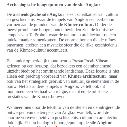
Archeologische hoogtepunten van de site Angkor
De
archeologische site Angkor
is een schatkamer van cultuur
en geschiedenis, waar de tempels van Angkor een eerbetoon
vormen aan de grandeur van de
Khmer-cultuur.
Onder de
meest prominente hoogtepunten bevinden zich de iconische
tempels van Ta Prohm, waar de natuur en architectuur op een
unieke manier samenkomen. De enorme bomen die de ruïnes
omarmen, creëren een mystieke sfeer die de rijke geschiedenis
van de Khmer-cultuur accentueert.
Een ander opmerkelijk monument is Prasat Preah Vihear,
gelegen op een bergtop, dat bezoekers een adembenemend
uitzicht biedt op het omringende landschap. Deze locatie is niet
alleen een prachtig voorbeeld van
Khmer-architectuur
, maar
ook van het strategisch gebruik van natuurlijke elementen in de
bouw. Net als andere tempels in Angkor, vertelt ook dit
monument een verhaal van religie, macht en de artistieke
prestaties van de Khmer-bouwers.
Wanneer men door de tekstuur van de stenen en de intrigerende
ontwerpen van de tempels van Angkor wandelt, wordt de
enorme verwevenheid van geschiedenis, cultuur en architectuur
duidelijk. Elk archeologisch hoogtepunt op de
site Angkor