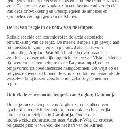
getuigen van de rijke geschiedenis en culturele tradities van het
volk. De tempels van Angkor zijn een fascinerend voorbeeld
van deze ontwikkeling en weerspiegelen de ambities en
spirituele overtuigingen van de Khmer.
De rol van religie in de bouw van de tempels
Religie speelde een centrale rol in de architectonische
ontwikkeling van de regio. De meeste tempels zijn gewijd aan
hindoeïstische goden en zijn gebouwd als plaats voor
aanbidding.
Angkor Wat
blijft hierbij het voornaamste
voorbeeld, oorspronkelijk opgericht ter ere van Vishnu. Met de
tijd werden veel tempels, zoals de
Bayon-tempel
, echter
omgevormd tot boeddhistische heiligdommen. Dit wijst op de
religieuze diversiteit binnen de Khmer-cultuur en benadrukt de
wisselwerking tussen verschillende geloofssystemen in de
regio.
Ontdek de eeuwenoude tempels van Angkor, Cambodja
De majestueuze tempels van Angkor zijn niet alleen een
symbool van de Khmer-cultuur, maar ook een belangrijke
attractie voor reizigers in
Cambodja
. Onder deze
indrukwekkende structuren staat
Angkor Wat
, de grootste
religieuze plek ter wereld, die het hart van de
Khmer-