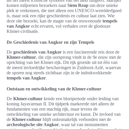
als het meest iconische symbool van het land fungeert. Jaarlijks
komen miljoenen bezoekers naar
Siem Reap
om deze unieke
plek te verkennen, die niet alleen een UNESCO-werelderfgoed
is, maar ook een rijke geschiedenis en cultuur laat zien. Wie
deze site bezoekt, kan de magie van de eeuwenoude
tempels
van Angkor
echt ervaren, vol verhalen over de glorieuze
Khmer-civilisatie.
De Geschiedenis van Angkor en zijn Tempels
De
geschiedenis van Angkor
is een fascinerende reis door de
Khmer-cultuur
, die zijn oorsprong vindt in de 9e eeuw met de
oprichting van het Khmer-rijk. Dit rijk groeide uit tot één van
de meest invloedrijke beschavingen in Zuidoost-Azië, waarvan
de sporen nog steeds zichtbaar zijn in de indrukwekkende
tempels van Angkor
.
Ontstaan en ontwikkeling van de Khmer-cultuur
De
Khmer-cultuur
kende een bloeiperiode onder leiding van
koning Jayavarman II. Dit tijdperk markeerde niet alleen de
fundamenten van een machtig rijk, maar tevens de
ontwikkeling van unieke architectuur en kunst. De invloed van
de
Khmer-cultuur
blijft onlosmakelijk verbonden met de
archeologische site Angkor
, waar tal van monumenten