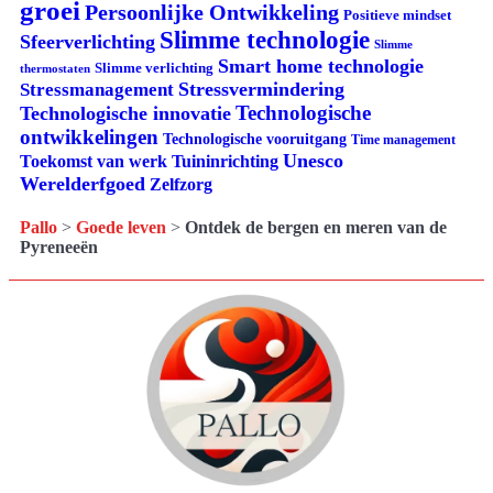
groei
Persoonlijke Ontwikkeling
Positieve mindset
Slimme technologie
Sfeerverlichting
Slimme
Smart home technologie
Slimme verlichting
thermostaten
Stressvermindering
Stressmanagement
Technologische
Technologische innovatie
ontwikkelingen
Technologische vooruitgang
Time management
Unesco
Tuininrichting
Toekomst van werk
Werelderfgoed
Zelfzorg
Pallo
>
Goede leven
>
Ontdek de bergen en meren van de
Pyreneeën