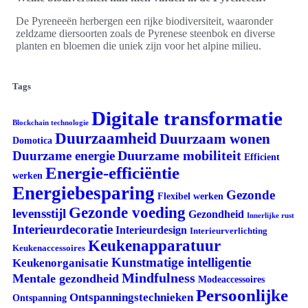
De Pyreneeën herbergen een rijke biodiversiteit, waaronder
zeldzame diersoorten zoals de Pyrenese steenbok en diverse
planten en bloemen die uniek zijn voor het alpine milieu.
Tags
Digitale transformatie
Blockchain technologie
Duurzaamheid
Duurzaam wonen
Domotica
Duurzame mobiliteit
Duurzame energie
Efficient
Energie-efficiëntie
werken
Energiebesparing
Gezonde
Flexibel werken
Gezonde voeding
levensstijl
Gezondheid
Innerlijke rust
Interieurdecoratie
Interieurdesign
Interieurverlichting
Keukenapparatuur
Keukenaccessoires
Kunstmatige intelligentie
Keukenorganisatie
Mindfulness
Mentale gezondheid
Modeaccessoires
Persoonlijke
Ontspanningstechnieken
Ontspanning