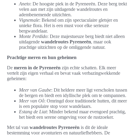
Aneto
: De hoogste piek in de Pyreneeën. Deze berg trekt
velen aan met zijn uitdagende wandelroutes en
adembenemende uitzichten.
Vignemale
: Bekend om zijn spectaculaire gletsjer en
unieke flora. Het is een must voor elke serieuze
bergwandelaar.
Monte Perdido
: Deze majestueuze berg biedt niet alleen
uitdagende
wandelroutes Pyreneeën
, maar ook
prachtige uitzichten op de omliggende natuur.
Prachtige meren en hun geheimen
De
meren in de Pyreneeën
zijn echte schatten. Elk meer
vertelt zijn eigen verhaal en bevat vaak verbazingwekkende
geheimen:
Meer van Gaube
: Dit heldere meer ligt verscholen tussen
de bergen en biedt een idyllische plek om te ontspannen.
Meer van Oô
: Omringd door traditionele hutten, dit meer
is een populaire stop voor wandelaars.
Estang de Liat
: Minder bekend maar evengoed prachtig,
het biedt een serene omgeving voor de rustzoeker.
Met tal van
wandelroutes Pyreneeën
is dit de ideale
bestemming voor avonturiers en natuurliefhebbers. De