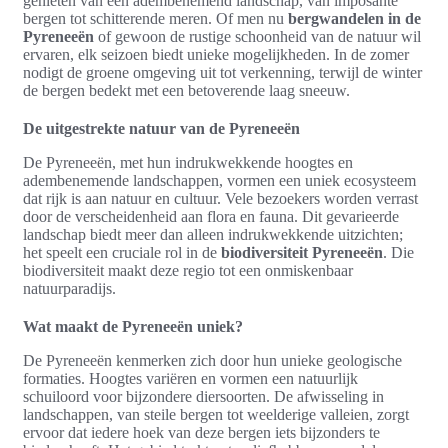
genieten van een adembenemend landschap, van imposante
bergen tot schitterende meren. Of men nu
bergwandelen in de
Pyreneeën
of gewoon de rustige schoonheid van de natuur wil
ervaren, elk seizoen biedt unieke mogelijkheden. In de zomer
nodigt de groene omgeving uit tot verkenning, terwijl de winter
de bergen bedekt met een betoverende laag sneeuw.
De uitgestrekte natuur van de Pyreneeën
De Pyreneeën, met hun indrukwekkende hoogtes en
adembenemende landschappen, vormen een uniek ecosysteem
dat rijk is aan natuur en cultuur. Vele bezoekers worden verrast
door de verscheidenheid aan flora en fauna. Dit gevarieerde
landschap biedt meer dan alleen indrukwekkende uitzichten;
het speelt een cruciale rol in de
biodiversiteit Pyreneeën
. Die
biodiversiteit maakt deze regio tot een onmiskenbaar
natuurparadijs.
Wat maakt de Pyreneeën uniek?
De Pyreneeën kenmerken zich door hun unieke geologische
formaties. Hoogtes variëren en vormen een natuurlijk
schuiloord voor bijzondere diersoorten. De afwisseling in
landschappen, van steile bergen tot weelderige valleien, zorgt
ervoor dat iedere hoek van deze bergen iets bijzonders te