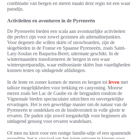
combinatie van bergen en meren maakt deze regio tot een waar
paradijs.
Activiteiten en avonturen in de Pyreneeën
De Pyreneeën bieden een scala aan avontuurlijke activiteiten
die perfect zijn voor zowel gezinnen als adrenalinejunkies.
Voor degenen die willen skiën of snowboarden, zijn de
skigebieden in de Franse en Spaanse Pyreneeën, zoals Saint-
Lary-Soulan en Baqueira-Beret, uitermate geschikt. In de
wintermaanden transformeren de bergen in een waar
wintersportparadijs, waar enthousiaste skiërs hun vaardigheden
kunnen testen op uitdagende afdalingen.
In de lente en zomer komen de meren en bergen tot
leven
met
talloze mogelijkheden voor trekking en canyoning. Moorse
meren zoals het Lac de Gaube en de bergpaden rondom de
Vignemale bieden spectaculaire uitzichten en onvergetelijke
ervaringen. Het is een geweldige manier om de natuur van de
Pyreneeën te ontdekken en de biodiversiteit in volle glorie te
ervaren. De paden zijn zowel toegankelijk voor beginners als
uitdagend genoeg voor ervaren wandelaars.
Of men nu kiest voor een rustige familie-uitje of een spannende
expeditie, het is cruciaal om het juiste seizoen te kiezen voor