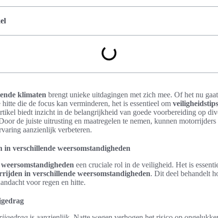
el
lende klimaten
brengt unieke uitdagingen met zich mee. Of het nu gaat
 hitte die de focus kan verminderen, het is essentieel om
veiligheidstip
artikel biedt inzicht in de belangrijkheid van goede voorbereiding op div
 Door de juiste uitrusting en maatregelen te nemen, kunnen motorrijders 
rvaring aanzienlijk verbeteren.
en in verschillende weersomstandigheden
e
weersomstandigheden
een cruciale rol in de veiligheid. Het is essenti
orrijden in verschillende weersomstandigheden
. Dit deel behandelt h
aandacht voor regen en hitte.
jgedrag
rijgedrag
is aanzienlijk. Natte wegen verhogen het risico op ongelukk