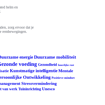
ated helm en
.
jden, zorg ervoor dat je
nge rembewegingen.
Duurzame mobiliteit
Duurzame energie
ezonde voeding
Gezondheid
Innerlijke rust
Kunstmatige intelligentie
Mentale
satie
ersoonlijke Ontwikkeling
Positieve mindset
Stressvermindering
management
Unesco
Tuininrichting
t van werk