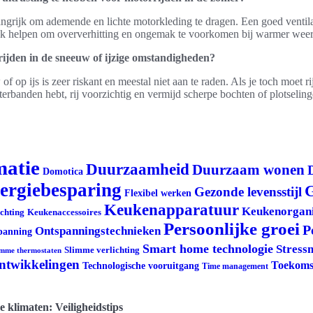
langrijk om ademende en lichte motorkleding te dragen. Een goed ventil
 helpen om oververhitting en ongemak te voorkomen bij warmer weer
rijden in de sneeuw of ijzige omstandigheden?
f op ijs is zeer riskant en meestal niet aan te raden. Als je toch moet ri
erbanden hebt, rij voorzichtig en vermijd scherpe bochten of plotseli
matie
Duurzaamheid
Duurzaam wonen
Domotica
ergiebesparing
G
Gezonde levensstijl
Flexibel werken
Keukenapparatuur
Keukenorgani
ichting
Keukenaccessoires
Persoonlijke groei
P
Ontspanningstechnieken
panning
Smart home technologie
Stress
Slimme verlichting
imme thermostaten
ontwikkelingen
Toekoms
Technologische vooruitgang
Time management
e klimaten: Veiligheidstips