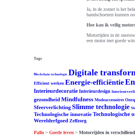
Ja, in de zomer is het be
handschoenen kunnen ook
Hoe kan ik veilig motor
Motorrijden in de sneeuw o
een motor met goede wint
Tags
Digitale transfor
Blockchain technologie
En
Energie-efficiëntie
Efficient werken
Interieurdecoratie
Interieurdesign
Interieurverl
Mindfulness
gezondheid
Modeaccessoires
Onts
Slimme technologie
Sfeerverlichting
Sl
Technologische 
Technologische innovatie
Werelderfgoed
Zelfzorg
Pallo
>
Goede leven
>
Motorrijden in verschillend