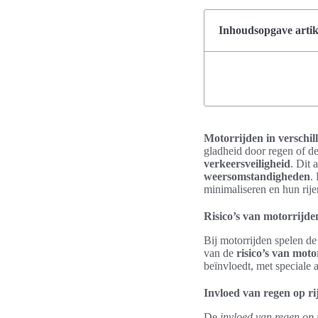
Inhoudsopgave artik
Motorrijden in verschil
gladheid door regen of de
verkeersveiligheid
. Dit 
weersomstandigheden
.
minimaliseren en hun rije
Risico’s van motorrijd
Bij motorrijden spelen d
van de
risico’s van mot
beïnvloedt, met speciale 
Invloed van regen op ri
De
invloed van regen op 