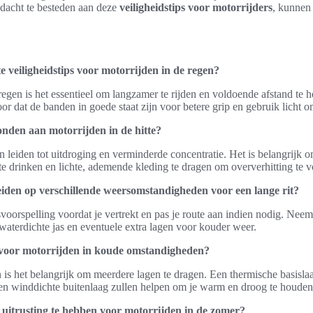
dacht te besteden aan deze
veiligheidstips voor motorrijders
, kunnen 
e veiligheidstips voor motorrijden in de regen?
 regen is het essentieel om langzamer te rijden en voldoende afstand te 
r dat de banden in goede staat zijn voor betere grip en gebruik licht om 
bonden aan motorrijden in de hitte?
an leiden tot uitdroging en verminderde concentratie. Het is belangrijk 
e drinken en lichte, ademende kleding te dragen om oververhitting te
iden op verschillende weersomstandigheden voor een lange rit?
svoorspelling voordat je vertrekt en pas je route aan indien nodig. Nee
 waterdichte jas en eventuele extra lagen voor kouder weer.
g voor motorrijden in koude omstandigheden?
is het belangrijk om meerdere lagen te dragen. Een thermische basislaa
en winddichte buitenlaag zullen helpen om je warm en droog te houden t
e uitrusting te hebben voor motorrijden in de zomer?