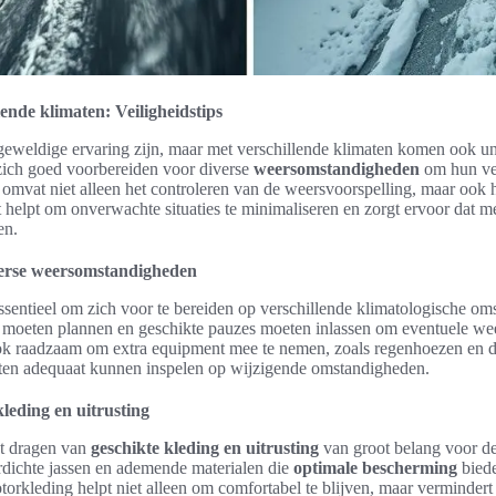
ende klimaten: Veiligheidstips
geweldige ervaring zijn, maar met verschillende klimaten komen ook un
 zich goed voorbereiden voor diverse
weersomstandigheden
om hun vei
omvat niet alleen het controleren van de weersvoorspelling, maar ook h
Dit helpt om onverwachte situaties te minimaliseren en zorgt ervoor dat 
en.
verse weersomstandigheden
essentieel om zich voor te bereiden op verschillende klimatologische o
te moeten plannen en geschikte pauzes moeten inlassen om eventuele we
ook raadzaam om extra equipment mee te nemen, zoals regenhoezen en de 
ritten adequaat kunnen inspelen op wijzigende omstandigheden.
leding en uitrusting
et dragen van
geschikte kleding en uitrusting
van groot belang voor de
dichte jassen en ademende materialen die
optimale bescherming
biede
torkleding helpt niet alleen om comfortabel te blijven, maar vermindert o