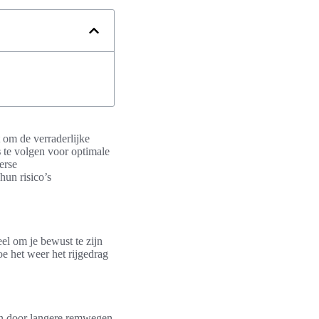
 om de verraderlijke
s
te volgen voor optimale
erse
hun risico’s
eel om je bewust te zijn
oe het weer het rijgedrag
en door langere remwegen