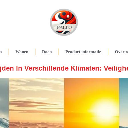
n
Wonen
Doen
Product informatie
Over o
jden In Verschillende Klimaten: Veiligh