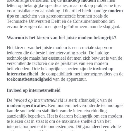
toekomstige behoeften. Bij de
aankoop modem
moet men
letten op belangrijke specificaties, maar ook op praktische tips
voor installatie en aansluiting. Dit artikel biedt handige
modem
tips
en inzichten van gerenommeerde bronnen zoals de
Technische Universiteit Delft en de Consumentenbond om
ervoor te zorgen dat men goed geïnformeerd aan de slag gaat.
Waarom is het kiezen van het juiste modem belangrijk?
Het kiezen van het juiste modem is een cruciale stap voor
iedereen die de beste internetervaring zoekt. De huidige
technologie maakt het essentieel dat men zich bewust is van de
verschillende factoren die de prestaties van een modem
beïnvloeden. Drie belangrijke aspecten zijn de
invloed op
internetsnelheid
, de compatibiliteit met internetproviders en de
toekomstbestendigheid
van de apparatuur.
Invloed op internetsnelheid
De
invloed op internetsnelheid
is sterk afhankelijk van de
modem specificaties
. Een modem met verouderde technologie
kan de snelheid en stabiliteit van de internetverbinding
aanzienlijk beperken. Het is daarom belangrijk om een modem
te kiezen dat in staat is om de maximale snelheid van het
internetabonnement te ondersteunen. Dit garandeert een vlotte