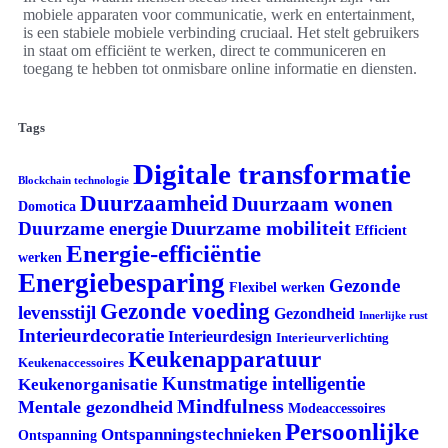
mobiele apparaten voor communicatie, werk en entertainment,
is een stabiele mobiele verbinding cruciaal. Het stelt gebruikers
in staat om efficiënt te werken, direct te communiceren en
toegang te hebben tot onmisbare online informatie en diensten.
Tags
Digitale transformatie
Blockchain technologie
Duurzaamheid
Duurzaam wonen
Domotica
Duurzame mobiliteit
Duurzame energie
Efficient
Energie-efficiëntie
werken
Energiebesparing
Gezonde
Flexibel werken
Gezonde voeding
levensstijl
Gezondheid
Innerlijke rust
Interieurdecoratie
Interieurdesign
Interieurverlichting
Keukenapparatuur
Keukenaccessoires
Kunstmatige intelligentie
Keukenorganisatie
Mindfulness
Mentale gezondheid
Modeaccessoires
Persoonlijke
Ontspanningstechnieken
Ontspanning