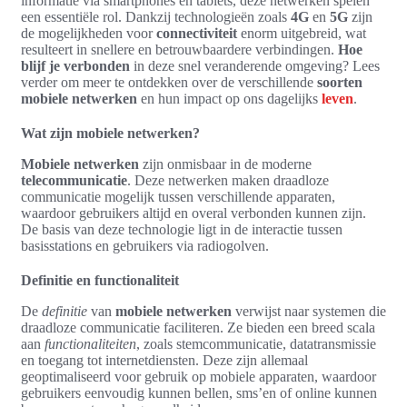
informatie via smartphones en tablets, deze netwerken spelen
een essentiële rol. Dankzij technologieën zoals
4G
en
5G
zijn
de mogelijkheden voor
connectiviteit
enorm uitgebreid, wat
resulteert in snellere en betrouwbaardere verbindingen.
Hoe
blijf je verbonden
in deze snel veranderende omgeving? Lees
verder om meer te ontdekken over de verschillende
soorten
mobiele netwerken
en hun impact op ons dagelijks
leven
.
Wat zijn mobiele netwerken?
Mobiele netwerken
zijn onmisbaar in de moderne
telecommunicatie
. Deze netwerken maken draadloze
communicatie mogelijk tussen verschillende apparaten,
waardoor gebruikers altijd en overal verbonden kunnen zijn.
De basis van deze technologie ligt in de interactie tussen
basisstations en gebruikers via radiogolven.
Definitie en functionaliteit
De
definitie
van
mobiele netwerken
verwijst naar systemen die
draadloze communicatie faciliteren. Ze bieden een breed scala
aan
functionaliteiten
, zoals stemcommunicatie, datatransmissie
en toegang tot internetdiensten. Deze zijn allemaal
geoptimaliseerd voor gebruik op mobiele apparaten, waardoor
gebruikers eenvoudig kunnen bellen, sms’en of online kunnen