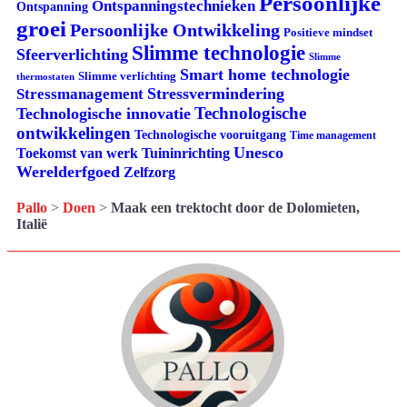
Persoonlijke
Ontspanningstechnieken
Ontspanning
groei
Persoonlijke Ontwikkeling
Positieve mindset
Slimme technologie
Sfeerverlichting
Slimme
Smart home technologie
Slimme verlichting
thermostaten
Stressvermindering
Stressmanagement
Technologische
Technologische innovatie
ontwikkelingen
Technologische vooruitgang
Time management
Unesco
Tuininrichting
Toekomst van werk
Werelderfgoed
Zelfzorg
Pallo
>
Doen
>
Maak een trektocht door de Dolomieten,
Italië