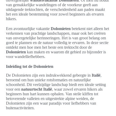
onvergetelijke
wandelvakantie Dolomieten
. Of men nu houdt
van gemakkelijke wandelingen of de voorkeur geeft aan
uitdagende trektochten, de verscheidenheid aan paden maakt
het een ideale bestemming voor zowel beginners als ervaren
hikers.
Een avontuurlijke vakantie
Dolomieten
betekent niet alleen het
verkennen van prachtige landschappen, maar ook het creëren
van onvergetelijke herinneringen. Het is van groot belang om
goed te plannen en de natuur volledig te ervaren. In deze sectie
ontdekt men hoe men het beste een trektocht door de
Dolomieten
kan maken en waarom dit gebied zo bijzonder is
voor wandelliefhebbers.
Inleiding tot de Dolomieten
De Dolomieten zijn een indrukwekkend gebergte in
Italië
,
beroemd om hun unieke rotsformaties en natuurlijke
schoonheid. Dit veelzijdige landschap biedt een ideale setting
voor een
natuurtocht Italië
, waar zowel ervaren hikers als
beginners hun hart kunnen ophalen. Van steile kliffen tot
betoverende valleien en uitgestrekte alpine weiden, de
Dolomieten zijn een waar paradijs voor liefhebbers van
buitenactiviteiten.