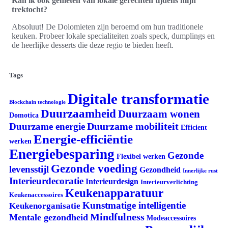
Kan ik ook genieten van lokale gerechten tijdens mijn
trektocht?
Absoluut! De Dolomieten zijn beroemd om hun traditionele
keuken. Probeer lokale specialiteiten zoals speck, dumplings en
de heerlijke desserts die deze regio te bieden heeft.
Tags
Digitale transformatie
Blockchain technologie
Duurzaamheid
Duurzaam wonen
Domotica
Duurzame mobiliteit
Duurzame energie
Efficient
Energie-efficiëntie
werken
Energiebesparing
Gezonde
Flexibel werken
Gezonde voeding
levensstijl
Gezondheid
Innerlijke rust
Interieurdecoratie
Interieurdesign
Interieurverlichting
Keukenapparatuur
Keukenaccessoires
Kunstmatige intelligentie
Keukenorganisatie
Mindfulness
Mentale gezondheid
Modeaccessoires