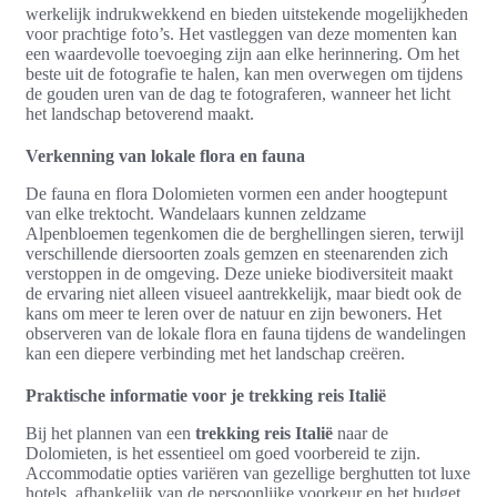
werkelijk indrukwekkend en bieden uitstekende mogelijkheden
voor prachtige foto’s. Het vastleggen van deze momenten kan
een waardevolle toevoeging zijn aan elke herinnering. Om het
beste uit de fotografie te halen, kan men overwegen om tijdens
de gouden uren van de dag te fotograferen, wanneer het licht
het landschap betoverend maakt.
Verkenning van lokale flora en fauna
De fauna en flora Dolomieten vormen een ander hoogtepunt
van elke trektocht. Wandelaars kunnen zeldzame
Alpenbloemen tegenkomen die de berghellingen sieren, terwijl
verschillende diersoorten zoals gemzen en steenarenden zich
verstoppen in de omgeving. Deze unieke biodiversiteit maakt
de ervaring niet alleen visueel aantrekkelijk, maar biedt ook de
kans om meer te leren over de natuur en zijn bewoners. Het
observeren van de lokale flora en fauna tijdens de wandelingen
kan een diepere verbinding met het landschap creëren.
Praktische informatie voor je trekking reis Italië
Bij het plannen van een
trekking reis Italië
naar de
Dolomieten, is het essentieel om goed voorbereid te zijn.
Accommodatie opties variëren van gezellige berghutten tot luxe
hotels, afhankelijk van de persoonlijke voorkeur en het budget.