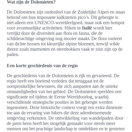
Wat zijn de Dolomieten?
De Dolomieten zijn onderdeel van de Zuidelijke Alpen en staan
bekend om hun imposante kalkstenen pico’s. Dit gebergte is
niet alleen een UNESCO-werelderfgoed, maar ook een hotspot
voor avontuurlijke activiteiten. Hiken in
Italië
wordt hier
verrijkt door de diversiteit aan flora en fauna, die de
schilderachtige omgeving nog mooier maakt. De flora varieert
van dichte bossen tot kleurrijke alpine bloemen, terwijl wilde
dieren zoals marmotten en steenbokken vaak te zien zijn op de
paden.
Een korte geschiedenis van de regio
De geschiedenis van de Dolomieten is rijk en gevarieerd. De
regio heeft een boeiend verleden dat teruggaat tot de
oorspronkelijke bewoners, die zich aanpasten aan de unieke
omstandigheden van het gebied. De Dolomieten speelden een
significante rol tijdens de Eerste Wereldoorlog, waarbij
verschillende strategische posities in het gebergte werden
ingenomen. Deze historische context voegt een extra dimensie
toe aan de ervaring van hikers die deze adembenemende
omgeving verkennen. De ontwikkeling van wandelpaden door
de jaren heen heeft het mogelijk gemaakt voor steeds meer
mensen om het prachtige landschap te ontdekken en te genieten