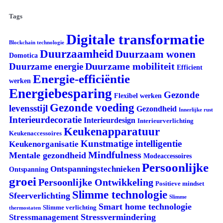
Tags
Digitale transformatie
Blockchain technologie
Duurzaamheid
Duurzaam wonen
Domotica
Duurzame mobiliteit
Duurzame energie
Efficient
Energie-efficiëntie
werken
Energiebesparing
Gezonde
Flexibel werken
Gezonde voeding
levensstijl
Gezondheid
Innerlijke rust
Interieurdecoratie
Interieurdesign
Interieurverlichting
Keukenapparatuur
Keukenaccessoires
Kunstmatige intelligentie
Keukenorganisatie
Mindfulness
Mentale gezondheid
Modeaccessoires
Persoonlijke
Ontspanningstechnieken
Ontspanning
groei
Persoonlijke Ontwikkeling
Positieve mindset
Slimme technologie
Sfeerverlichting
Slimme
Smart home technologie
Slimme verlichting
thermostaten
Stressvermindering
Stressmanagement