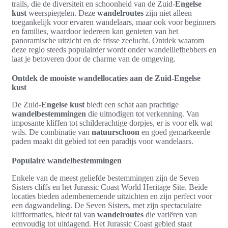
trails, die de diversiteit en schoonheid van de Zuid-
Engelse
kust
weerspiegelen. Deze
wandelroutes
zijn niet alleen
toegankelijk voor ervaren wandelaars, maar ook voor beginners
en families, waardoor iedereen kan genieten van het
panoramische uitzicht en de frisse zeelucht. Ontdek waarom
deze regio steeds populairder wordt onder wandelliefhebbers en
laat je betoveren door de charme van de omgeving.
Ontdek de mooiste wandellocaties aan de Zuid-Engelse
kust
De Zuid-
Engelse kust
biedt een schat aan prachtige
wandelbestemmingen
die uitnodigen tot verkenning. Van
imposante kliffen tot schilderachtige dorpjes, er is voor elk wat
wils. De combinatie van
natuurschoon
en goed gemarkeerde
paden maakt dit gebied tot een paradijs voor wandelaars.
Populaire wandelbestemmingen
Enkele van de meest geliefde bestemmingen zijn de Seven
Sisters cliffs en het Jurassic Coast World Heritage Site. Beide
locaties bieden adembenemende uitzichten en zijn perfect voor
een dagwandeling. De Seven Sisters, met zijn spectaculaire
klifformaties, biedt tal van
wandelroutes
die variëren van
eenvoudig tot uitdagend. Het Jurassic Coast gebied staat