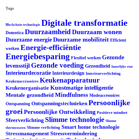
Tags
Digitale transformatie
Blockchain technologie
Duurzaamheid
Duurzaam wonen
Domotica
Duurzame mobiliteit
Duurzame energie
Efficient
Energie-efficiëntie
werken
Energiebesparing
Gezonde
Flexibel werken
Gezonde voeding
levensstijl
Gezondheid
Innerlijke rust
Interieurdecoratie
Interieurdesign
Interieurverlichting
Keukenapparatuur
Keukenaccessoires
Kunstmatige intelligentie
Keukenorganisatie
Mindfulness
Mentale gezondheid
Modeaccessoires
Persoonlijke
Ontspanningstechnieken
Ontspanning
groei
Persoonlijke Ontwikkeling
Positieve mindset
Slimme technologie
Sfeerverlichting
Slimme
Smart home technologie
Slimme verlichting
thermostaten
Stressvermindering
Stressmanagement