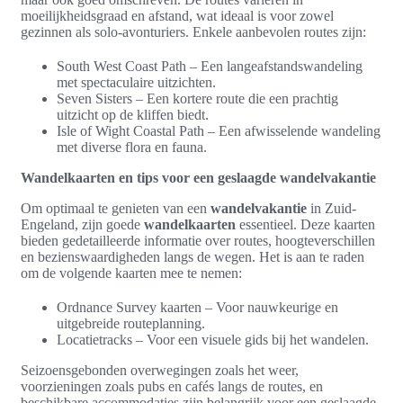
moeilijkheidsgraad en afstand, wat ideaal is voor zowel
gezinnen als solo-avonturiers. Enkele aanbevolen routes zijn:
South West Coast Path – Een langeafstandswandeling
met spectaculaire uitzichten.
Seven Sisters – Een kortere route die een prachtig
uitzicht op de kliffen biedt.
Isle of Wight Coastal Path – Een afwisselende wandeling
met diverse flora en fauna.
Wandelkaarten en tips voor een geslaagde wandelvakantie
Om optimaal te genieten van een
wandelvakantie
in Zuid-
Engeland, zijn goede
wandelkaarten
essentieel. Deze kaarten
bieden gedetailleerde informatie over routes, hoogteverschillen
en bezienswaardigheden langs de wegen. Het is aan te raden
om de volgende kaarten mee te nemen:
Ordnance Survey kaarten – Voor nauwkeurige en
uitgebreide routeplanning.
Locatietracks – Voor een visuele gids bij het wandelen.
Seizoensgebonden overwegingen zoals het weer,
voorzieningen zoals pubs en cafés langs de routes, en
beschikbare accommodaties zijn belangrijk voor een geslaagde