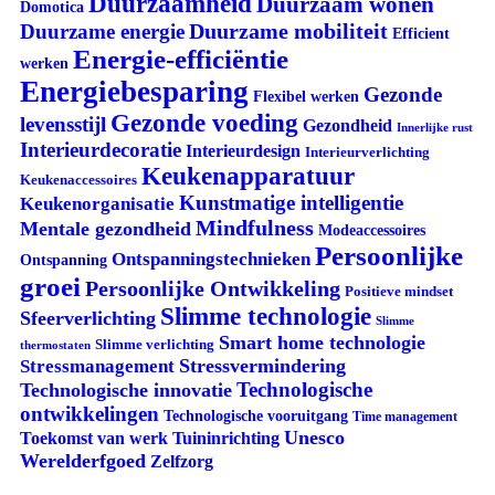
Duurzaamheid
Duurzaam wonen
Domotica
Duurzame mobiliteit
Duurzame energie
Efficient
Energie-efficiëntie
werken
Energiebesparing
Gezonde
Flexibel werken
Gezonde voeding
levensstijl
Gezondheid
Innerlijke rust
Interieurdecoratie
Interieurdesign
Interieurverlichting
Keukenapparatuur
Keukenaccessoires
Kunstmatige intelligentie
Keukenorganisatie
Mindfulness
Mentale gezondheid
Modeaccessoires
Persoonlijke
Ontspanningstechnieken
Ontspanning
groei
Persoonlijke Ontwikkeling
Positieve mindset
Slimme technologie
Sfeerverlichting
Slimme
Smart home technologie
Slimme verlichting
thermostaten
Stressvermindering
Stressmanagement
Technologische
Technologische innovatie
ontwikkelingen
Technologische vooruitgang
Time management
Unesco
Tuininrichting
Toekomst van werk
Werelderfgoed
Zelfzorg