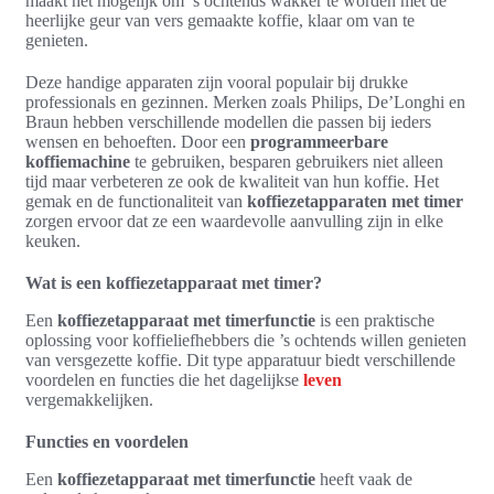
maakt het mogelijk om ’s ochtends wakker te worden met de
heerlijke geur van vers gemaakte koffie, klaar om van te
genieten.
Deze handige apparaten zijn vooral populair bij drukke
professionals en gezinnen. Merken zoals Philips, De’Longhi en
Braun hebben verschillende modellen die passen bij ieders
wensen en behoeften. Door een
programmeerbare
koffiemachine
te gebruiken, besparen gebruikers niet alleen
tijd maar verbeteren ze ook de kwaliteit van hun koffie. Het
gemak en de functionaliteit van
koffiezetapparaten met timer
zorgen ervoor dat ze een waardevolle aanvulling zijn in elke
keuken.
Wat is een koffiezetapparaat met timer?
Een
koffiezetapparaat met timerfunctie
is een praktische
oplossing voor koffieliefhebbers die ’s ochtends willen genieten
van versgezette koffie. Dit type apparatuur biedt verschillende
voordelen en functies die het dagelijkse
leven
vergemakkelijken.
Functies en voordelen
Een
koffiezetapparaat met timerfunctie
heeft vaak de