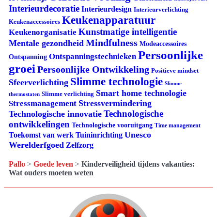
Interieurdecoratie
Interieurdesign
Interieurverlichting
Keukenapparatuur
Keukenaccessoires
Kunstmatige intelligentie
Keukenorganisatie
Mindfulness
Mentale gezondheid
Modeaccessoires
Persoonlijke
Ontspanningstechnieken
Ontspanning
groei
Persoonlijke Ontwikkeling
Positieve mindset
Slimme technologie
Sfeerverlichting
Slimme
Smart home technologie
Slimme verlichting
thermostaten
Stressvermindering
Stressmanagement
Technologische
Technologische innovatie
ontwikkelingen
Technologische vooruitgang
Time management
Unesco
Tuininrichting
Toekomst van werk
Werelderfgoed
Zelfzorg
Pallo
>
Goede leven
>
Kinderveiligheid tijdens vakanties:
Wat ouders moeten weten