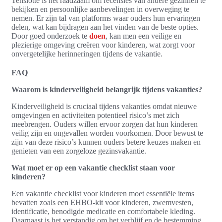
Tenslotte is het raadzaam om recensies van andere gezinnen te
bekijken en persoonlijke aanbevelingen in overweging te
nemen. Er zijn tal van platforms waar ouders hun ervaringen
delen, wat kan bijdragen aan het vinden van de beste opties.
Door goed onderzoek te
doen
, kan men een veilige en
plezierige omgeving creëren voor kinderen, wat zorgt voor
onvergetelijke herinneringen tijdens de vakantie.
FAQ
Waarom is kinderveiligheid belangrijk tijdens vakanties?
Kinderveiligheid is cruciaal tijdens vakanties omdat nieuwe
omgevingen en activiteiten potentieel risico’s met zich
meebrengen. Ouders willen ervoor zorgen dat hun kinderen
veilig zijn en ongevallen worden voorkomen. Door bewust te
zijn van deze risico’s kunnen ouders betere keuzes maken en
genieten van een zorgeloze gezinsvakantie.
Wat moet er op een vakantie checklist staan voor
kinderen?
Een vakantie checklist voor kinderen moet essentiële items
bevatten zoals een EHBO-kit voor kinderen, zwemvesten,
identificatie, benodigde medicatie en comfortabele kleding.
Daarnaast is het verstandig om het verblijf en de bestemming