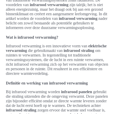
van traditionele verwarmingssystemen zoals radiatoren. De
voordelen van
infrarood verwarming
zijn talrijk; het is niet
alleen energiezuinig, maar het draagt ook bij aan een gezond
binnenklimaat en creëert een aangenamere leefomgeving. In dit
artikel worden de voordelen van
infrarood verwarming
nader
belicht om zowel bestaande als potentiële gebruikers te
informeren over deze duurzame verwarmingsoplossing.
Wat is infrarood verwarming?
Infrarood verwarming is een innovatieve vorm van
elektrische
verwarming
die gebruikmaakt van
infrarood straling
om
ruimtes te verwarmen. In tegenstelling tot traditionele
verwarmingssystemen, die de lucht in een ruimte verwarmen,
richt infrarood verwarming zich op het verwarmen van objecten
en personen in de ruimte. Dit resulteert in een efficiëntere en
directere warmteverdeling.
Definitie en werking van infrarood verwarming
Bij infrarood verwarming worden
infrarood panelen
gebruikt
die straling uitzenden die de omgeving verwarmt. Deze panelen
zijn bijzonder efficiënt omdat ze directe warmte leveren zonder
dat de lucht eerst hoeft op te warmen. De technieken achter
infrarood straling
zorgen ervoor dat warmte snel voelbaar is,