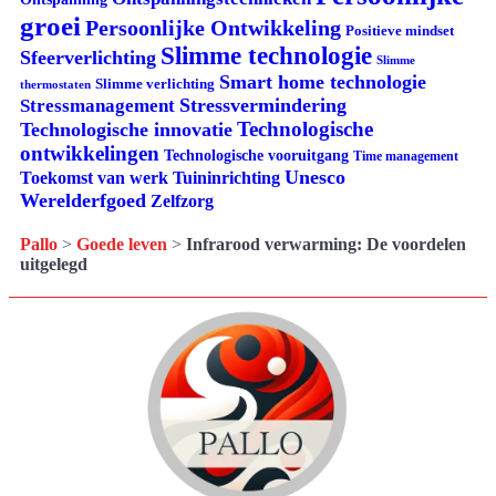
groei
Persoonlijke Ontwikkeling
Positieve mindset
Slimme technologie
Sfeerverlichting
Slimme
Smart home technologie
Slimme verlichting
thermostaten
Stressvermindering
Stressmanagement
Technologische
Technologische innovatie
ontwikkelingen
Technologische vooruitgang
Time management
Unesco
Tuininrichting
Toekomst van werk
Werelderfgoed
Zelfzorg
Pallo
>
Goede leven
>
Infrarood verwarming: De voordelen
uitgelegd