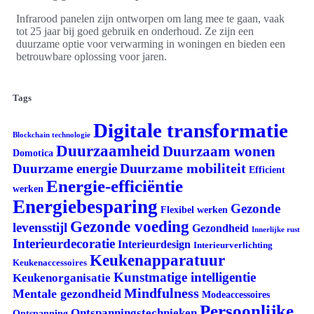
Infrarood panelen zijn ontworpen om lang mee te gaan, vaak
tot 25 jaar bij goed gebruik en onderhoud. Ze zijn een
duurzame optie voor verwarming in woningen en bieden een
betrouwbare oplossing voor jaren.
Tags
Digitale transformatie
Blockchain technologie
Duurzaamheid
Duurzaam wonen
Domotica
Duurzame mobiliteit
Duurzame energie
Efficient
Energie-efficiëntie
werken
Energiebesparing
Gezonde
Flexibel werken
Gezonde voeding
levensstijl
Gezondheid
Innerlijke rust
Interieurdecoratie
Interieurdesign
Interieurverlichting
Keukenapparatuur
Keukenaccessoires
Kunstmatige intelligentie
Keukenorganisatie
Mindfulness
Mentale gezondheid
Modeaccessoires
Persoonlijke
Ontspanningstechnieken
Ontspanning