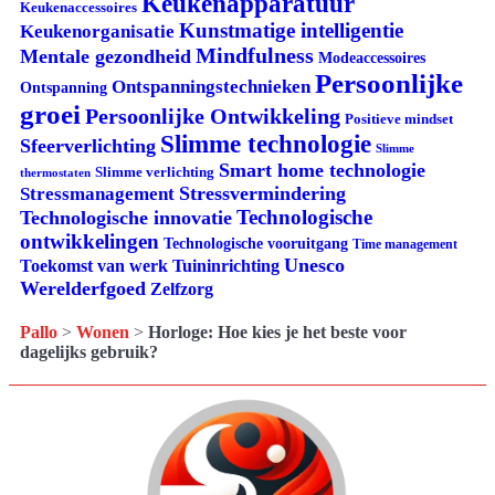
Keukenapparatuur
Keukenaccessoires
Kunstmatige intelligentie
Keukenorganisatie
Mindfulness
Mentale gezondheid
Modeaccessoires
Persoonlijke
Ontspanningstechnieken
Ontspanning
groei
Persoonlijke Ontwikkeling
Positieve mindset
Slimme technologie
Sfeerverlichting
Slimme
Smart home technologie
Slimme verlichting
thermostaten
Stressvermindering
Stressmanagement
Technologische
Technologische innovatie
ontwikkelingen
Technologische vooruitgang
Time management
Unesco
Tuininrichting
Toekomst van werk
Werelderfgoed
Zelfzorg
Pallo
>
Wonen
>
Horloge: Hoe kies je het beste voor
dagelijks gebruik?