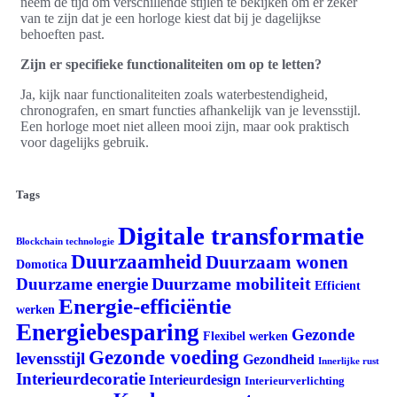
neem de tijd om verschillende stijlen te bekijken om er zeker
van te zijn dat je een horloge kiest dat bij je dagelijkse
behoeften past.
Zijn er specifieke functionaliteiten om op te letten?
Ja, kijk naar functionaliteiten zoals waterbestendigheid,
chronografen, en smart functies afhankelijk van je levensstijl.
Een horloge moet niet alleen mooi zijn, maar ook praktisch
voor dagelijks gebruik.
Tags
Digitale transformatie
Blockchain technologie
Duurzaamheid
Duurzaam wonen
Domotica
Duurzame mobiliteit
Duurzame energie
Efficient
Energie-efficiëntie
werken
Energiebesparing
Gezonde
Flexibel werken
Gezonde voeding
levensstijl
Gezondheid
Innerlijke rust
Interieurdecoratie
Interieurdesign
Interieurverlichting