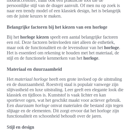
modeaccessoire, maar ook een praktische tool die de
persoonlijke stijl van de drager aanvult. Of men nu op zoek is
naar een trendy model of een klassiek design, het is belangrijk
om de juiste keuzes te maken.
Belangrijke factoren bij het kiezen van een horloge
Bij het
horloge kiezen
speelt een aantal belangrijke factoren
een rol. Deze factoren beïnvloeden niet alleen de esthetiek,
maar ook de functionaliteit en de levensduur van het
horloge
.
Het is essentieel om rekening te houden met het materiaal, de
stijl en de functionele kenmerken van het
horloge
.
Materiaal en duurzaamheid
Het
materiaal horloge
heeft een grote invloed op de uitstraling
en de duurzaamheid. Roestvrij staal is populair vanwege zijn
slijtvastheid en luxe uitstraling. Leer geeft een elegante look die
klassiek en tijdloos is. Kunststof is vaak lichter en kan
sportiever ogen, wat het geschikt maakt voor actiever gebruik.
Een
duurzaam horloge
omvat materialen die bestand zijn tegen
slijtage en de elementen. Dit zorgt ervoor dat het horloge zijn
functionaliteit en schoonheid behoudt over de jaren.
Stijl en design