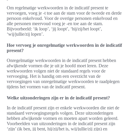
Om regelmatige werkwoorden in de indicatif present te
vervoegen, voeg je -t toe aan de stam voor de tweede en derde
persoon enkelvoud. Voor de overige personen enkelvoud en
alle personen meervoud voeg je -en toe aan de stam.
Bijvoorbeeld: ‘ik loop’, ‘jij loopt’, ‘hij/zij/het loopt’,
‘wij/jullie/zij lopen’.
Hoe vervoeg je onregelmatige werkwoorden in de indicatif
present?
Onregelmatige werkwoorden in de indicatif present hebben
afwijkende vormen die je uit je hoofd moet leren. Deze
werkwoorden volgen niet de standaard regels voor de
vervoeging. Het is handig om een overzicht van de
vervoegingen van onregelmatige werkwoorden te raadplegen
tijdens het vormen van de indicatif present.
Welke uitzonderingen zijn er in de indicatif present?
In de indicatif present zijn er enkele werkwoorden die niet de
standaard vervoegingsregels volgen. Deze uitzonderingen
hebben afwijkende vormen en moeten apart worden geleerd.
Voorbeelden van uitzonderingen in de indicatif present zijn
‘zijn’ (ik ben, jij bent, hij/zij/het is, wij/jullie/zij zijn) en