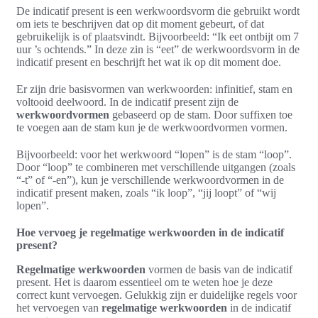
De indicatif present is een werkwoordsvorm die gebruikt wordt
om iets te beschrijven dat op dit moment gebeurt, of dat
gebruikelijk is of plaatsvindt. Bijvoorbeeld: “Ik eet ontbijt om 7
uur ’s ochtends.” In deze zin is “eet” de werkwoordsvorm in de
indicatif present en beschrijft het wat ik op dit moment doe.
Er zijn drie basisvormen van werkwoorden: infinitief, stam en
voltooid deelwoord. In de indicatif present zijn de
werkwoordvormen
gebaseerd op de stam. Door suffixen toe
te voegen aan de stam kun je de werkwoordvormen vormen.
Bijvoorbeeld: voor het werkwoord “lopen” is de stam “loop”.
Door “loop” te combineren met verschillende uitgangen (zoals
“-t” of “-en”), kun je verschillende werkwoordvormen in de
indicatif present maken, zoals “ik loop”, “jij loopt” of “wij
lopen”.
Hoe vervoeg je regelmatige werkwoorden in de indicatif
present?
Regelmatige werkwoorden
vormen de basis van de indicatif
present. Het is daarom essentieel om te weten hoe je deze
correct kunt vervoegen. Gelukkig zijn er duidelijke regels voor
het vervoegen van
regelmatige werkwoorden
in de indicatif