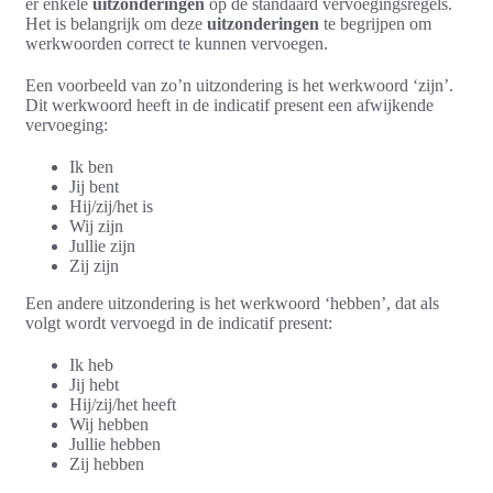
er enkele
uitzonderingen
op de standaard vervoegingsregels.
Het is belangrijk om deze
uitzonderingen
te begrijpen om
werkwoorden correct te kunnen vervoegen.
Een voorbeeld van zo’n uitzondering is het werkwoord ‘zijn’.
Dit werkwoord heeft in de indicatif present een afwijkende
vervoeging:
Ik ben
Jij bent
Hij/zij/het is
Wij zijn
Jullie zijn
Zij zijn
Een andere uitzondering is het werkwoord ‘hebben’, dat als
volgt wordt vervoegd in de indicatif present:
Ik heb
Jij hebt
Hij/zij/het heeft
Wij hebben
Jullie hebben
Zij hebben