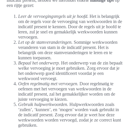
indicatif present, hebben we hieronder enkele
handige tips
op
een rijtje gezet:
Leer de vervoegingsregels uit je hoofd.
Het is belangrijk
om de regels voor de vervoeging van werkwoorden in de
indicatif present te kennen. Door de regels uit je hoofd te
leren, zul je snel en gemakkelijk werkwoorden kunnen
vervoegen.
Let op de stamveranderingen.
Sommige werkwoorden
veranderen van stam in de indicatif present. Het is
belangrijk om deze stamveranderingen te leren en te
kunnen toepassen.
Bepaal het onderwerp.
Het onderwerp van de zin bepaalt
welke vervoeging je moet gebruiken. Zorg ervoor dat je
het onderwerp goed identificeert voordat je een
werkwoord vervoegt.
Oefen regelmatig met vervoegen.
Door regelmatig te
oefenen met het vervoegen van werkwoorden in de
indicatif present, zal het gemakkelijker worden om de
juiste vervoeging te kiezen.
Gebruik hulpwerkwoorden.
Hulpwerkwoorden zoals
‘zullen’, ‘kunnen’, en ‘mogen’ worden vaak gebruikt in
de indicatif present. Zorg ervoor dat je weet hoe deze
werkwoorden worden vervoegd, zodat je ze correct kunt
gebruiken.