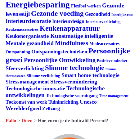
Energiebesparing
Gezonde
Flexibel werken
Gezonde voeding
levensstijl
Gezondheid
Innerlijke rust
Interieurdecoratie
Interieurdesign
Interieurverlichting
Keukenapparatuur
Keukenaccessoires
Kunstmatige intelligentie
Keukenorganisatie
Mindfulness
Mentale gezondheid
Modeaccessoires
Persoonlijke
Ontspanningstechnieken
Ontspanning
groei
Persoonlijke Ontwikkeling
Positieve mindset
Slimme technologie
Sfeerverlichting
Slimme
Smart home technologie
Slimme verlichting
thermostaten
Stressvermindering
Stressmanagement
Technologische
Technologische innovatie
ontwikkelingen
Technologische vooruitgang
Time management
Unesco
Tuininrichting
Toekomst van werk
Werelderfgoed
Zelfzorg
Pallo
>
Doen
>
Hoe vorm je de Indicatif Present?