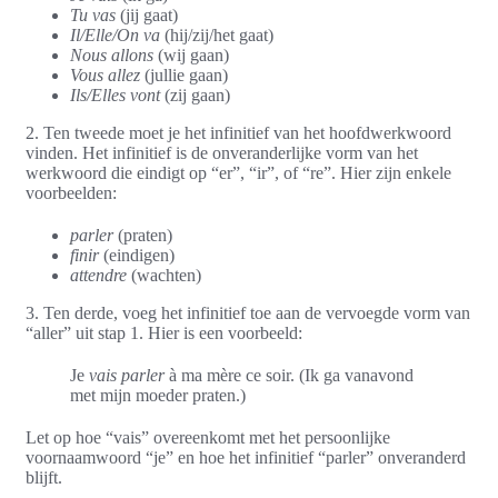
Tu vas
(jij gaat)
Il/Elle/On va
(hij/zij/het gaat)
Nous allons
(wij gaan)
Vous allez
(jullie gaan)
Ils/Elles vont
(zij gaan)
2. Ten tweede moet je het infinitief van het hoofdwerkwoord
vinden. Het infinitief is de onveranderlijke vorm van het
werkwoord die eindigt op “er”, “ir”, of “re”. Hier zijn enkele
voorbeelden:
parler
(praten)
finir
(eindigen)
attendre
(wachten)
3. Ten derde, voeg het infinitief toe aan de vervoegde vorm van
“aller” uit stap 1. Hier is een voorbeeld:
Je
vais parler
à ma mère ce soir. (Ik ga vanavond
met mijn moeder praten.)
Let op hoe “vais” overeenkomt met het persoonlijke
voornaamwoord “je” en hoe het infinitief “parler” onveranderd
blijft.