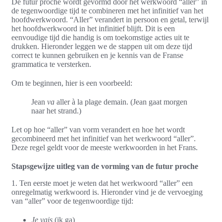
De futur proche wordt gevormd door het werkwoord “aller” in
de tegenwoordige tijd te combineren met het infinitief van het
hoofdwerkwoord. “Aller” verandert in persoon en getal, terwijl
het hoofdwerkwoord in het infinitief blijft. Dit is een
eenvoudige tijd die handig is om toekomstige acties uit te
drukken. Hieronder leggen we de stappen uit om deze tijd
correct te kunnen gebruiken en je kennis van de Franse
grammatica te versterken.
Om te beginnen, hier is een voorbeeld:
Jean
va
aller à la plage demain. (Jean gaat morgen
naar het strand.)
Let op hoe “aller” van vorm verandert en hoe het wordt
gecombineerd met het infinitief van het werkwoord “aller”.
Deze regel geldt voor de meeste werkwoorden in het Frans.
Stapsgewijze uitleg van de vorming van de futur proche
1. Ten eerste moet je weten dat het werkwoord “aller” een
onregelmatig werkwoord is. Hieronder vind je de vervoeging
van “aller” voor de tegenwoordige tijd:
Je vais
(ik ga)