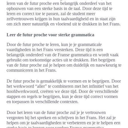
leren van de futur proche een belangrijk onderdeel van het
opbouwen van een sterke basis in de taal. Door deze tijd te
leren en correct toe te passen, zal de student meer
zelfvertrouwen krijgen in hun taalvaardigheid en in staat zijn
om zich meer natuurlijk en vloeiend uit te drukken in het Frans.
Leer de futur proche voor sterke grammatica
Door de futur proche te leren, kun je je grammaticale
vaardigheden in het Frans versterken. Deze tijd is een
belangrijk onderdeel van de Franse grammatica en wordt vaak
gebruikt om toekomstige acties uit te drukken. Het begrijpen
van de futur proche zal je helpen om duidelijk en nauwkeurig te
communiceren in het Frans.
De futur proche is gemakkelijk te vormen en te begrijpen. Door
het werkwoord “aller” te combineren met het infinitief van het
hoofdwerkwoord, creëren we deze tijd. Door de verschillende
stappen en regels te begrijpen, kun je deze tijd correct vormen
en toepassen in verschillende contexten.
Door het leren van de futur proche zul je je vertrouwen
vergroten bij het spreken en schrijven in het Frans. Het zal je
helpen om je taalvaardigheden te verbeteren en je te helpen een
sterke basis te leggen voor verdere Franse grammatica.