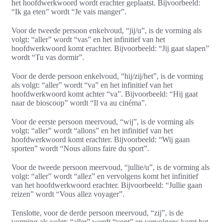
het hoofdwerkwoord wordt erachter geplaatst. Bijvoorbeeld:
“Ik ga eten” wordt “Je vais manger”.
Voor de tweede persoon enkelvoud, “jij/u”, is de vorming als
volgt: “aller” wordt “vas” en het infinitief van het
hoofdwerkwoord komt erachter. Bijvoorbeeld: “Jij gaat slapen”
wordt “Tu vas dormir”.
Voor de derde persoon enkelvoud, “hij/zij/het”, is de vorming
als volgt: “aller” wordt “va” en het infinitief van het
hoofdwerkwoord komt achter “va”. Bijvoorbeeld: “Hij gaat
naar de bioscoop” wordt “Il va au cinéma”.
Voor de eerste persoon meervoud, “wij”, is de vorming als
volgt: “aller” wordt “allons” en het infinitief van het
hoofdwerkwoord komt erachter. Bijvoorbeeld: “Wij gaan
sporten” wordt “Nous allons faire du sport”.
Voor de tweede persoon meervoud, “jullie/u”, is de vorming als
volgt: “aller” wordt “allez” en vervolgens komt het infinitief
van het hoofdwerkwoord erachter. Bijvoorbeeld: “Jullie gaan
reizen” wordt “Vous allez voyager”.
Tenslotte, voor de derde persoon meervoud, “zij”, is de
vorming als volgt: “aller” wordt “vont” en vervolgens komt het