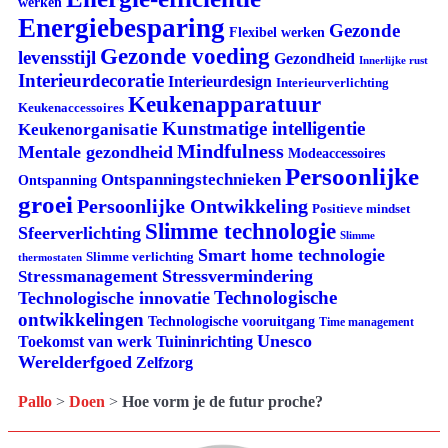
werken
Energiebesparing
Gezonde
Flexibel werken
Gezonde voeding
levensstijl
Gezondheid
Innerlijke rust
Interieurdecoratie
Interieurdesign
Interieurverlichting
Keukenapparatuur
Keukenaccessoires
Kunstmatige intelligentie
Keukenorganisatie
Mindfulness
Mentale gezondheid
Modeaccessoires
Persoonlijke
Ontspanningstechnieken
Ontspanning
groei
Persoonlijke Ontwikkeling
Positieve mindset
Slimme technologie
Sfeerverlichting
Slimme
Smart home technologie
Slimme verlichting
thermostaten
Stressvermindering
Stressmanagement
Technologische
Technologische innovatie
ontwikkelingen
Technologische vooruitgang
Time management
Unesco
Tuininrichting
Toekomst van werk
Werelderfgoed
Zelfzorg
Pallo
>
Doen
>
Hoe vorm je de futur proche?