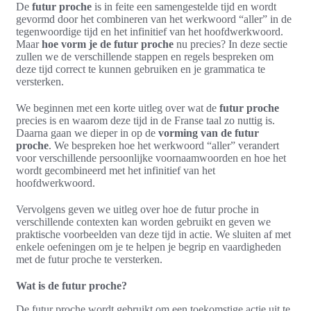
De
futur proche
is in feite een samengestelde tijd en wordt
gevormd door het combineren van het werkwoord “aller” in de
tegenwoordige tijd en het infinitief van het hoofdwerkwoord.
Maar
hoe vorm je de futur proche
nu precies? In deze sectie
zullen we de verschillende stappen en regels bespreken om
deze tijd correct te kunnen gebruiken en je grammatica te
versterken.
We beginnen met een korte uitleg over wat de
futur proche
precies is en waarom deze tijd in de Franse taal zo nuttig is.
Daarna gaan we dieper in op de
vorming van de futur
proche
. We bespreken hoe het werkwoord “aller” verandert
voor verschillende persoonlijke voornaamwoorden en hoe het
wordt gecombineerd met het infinitief van het
hoofdwerkwoord.
Vervolgens geven we uitleg over hoe de futur proche in
verschillende contexten kan worden gebruikt en geven we
praktische voorbeelden van deze tijd in actie. We sluiten af met
enkele oefeningen om je te helpen je begrip en vaardigheden
met de futur proche te versterken.
Wat is de futur proche?
De futur proche wordt gebruikt om een toekomstige actie uit te