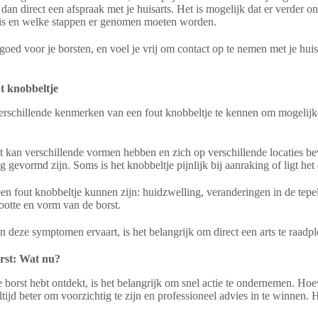
dan direct een afspraak met je huisarts. Het is mogelijk dat er verder 
k is en welke stappen er genomen moeten worden.
oed voor je borsten, en voel je vrij om contact op te nemen met je huisa
t knobbeltje
erschillende kenmerken van een fout knobbeltje te kennen om mogelijke
t kan verschillende vormen hebben en zich op verschillende locaties b
gevormd zijn. Soms is het knobbeltje pijnlijk bij aanraking of ligt het 
fout knobbeltje kunnen zijn: huidzwelling, veranderingen in de tepel,
ootte en vorm van de borst.
n deze symptomen ervaart, is het belangrijk om direct een arts te raadp
orst: Wat nu?
e borst hebt ontdekt, is het belangrijk om snel actie te ondernemen. Hoe
ltijd beter om voorzichtig te zijn en professioneel advies in te winnen. H