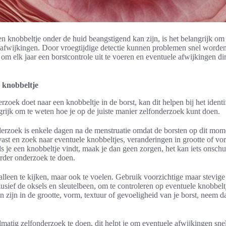
 knobbeltje onder de huid beangstigend kan zijn, is het belangrijk om j
 afwijkingen. Door vroegtijdige detectie kunnen problemen snel worde
m elk jaar een borstcontrole uit te voeren en eventuele afwijkingen di
 knobbeltje
rzoek doet naar een knobbeltje in de borst, kan dit helpen bij het ident
grijk om te weten hoe je op de juiste manier zelfonderzoek kunt doen.
derzoek is enkele dagen na de menstruatie omdat de borsten op dit mom
vast en zoek naar eventuele knobbeltjes, veranderingen in grootte of vo
ls je een knobbeltje vindt, maak je dan geen zorgen, het kan iets onschu
erder onderzoek te doen.
 alleen te kijken, maar ook te voelen. Gebruik voorzichtige maar stevi
lusief de oksels en sleutelbeen, om te controleren op eventuele knobbelt
n zijn in de grootte, vorm, textuur of gevoeligheid van je borst, neem d
lmatig zelfonderzoek te doen, dit helpt je om eventuele afwijkingen snel