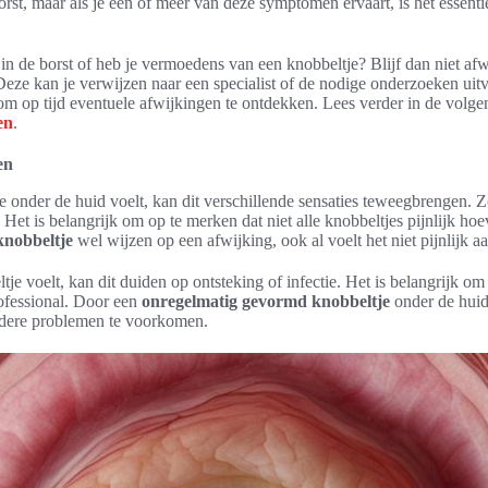
orst, maar als je een of meer van deze symptomen ervaart, is het essentie
 in de borst of heb je vermoedens van een knobbeltje? Blijf dan niet a
 Deze kan je verwijzen naar een specialist of de nodige onderzoeken uit
om op tijd eventuele afwijkingen te ontdekken. Lees verder in de volge
en
.
en
 onder de huid voelt, kan dit verschillende sensaties teweegbrengen. Z
g. Het is belangrijk om op te merken dat niet alle knobbeltjes pijnlijk ho
knobbeltje
wel wijzen op een afwijking, ook al voelt het niet pijnlijk aa
ltje voelt, kan dit duiden op ontsteking of infectie. Het is belangrijk om 
ofessional. Door een
onregelmatig gevormd knobbeltje
onder de huid 
dere problemen te voorkomen.