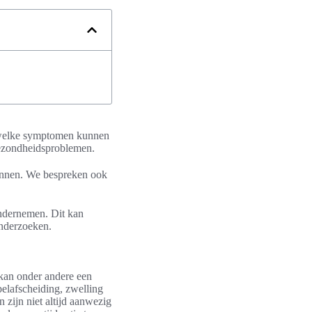
en welke symptomen kunnen
gezondheidsproblemen.
kennen. We bespreken ook
ondernemen. Dit kan
onderzoeken.
 kan onder andere een
pelafscheiding, zwelling
 zijn niet altijd aanwezig