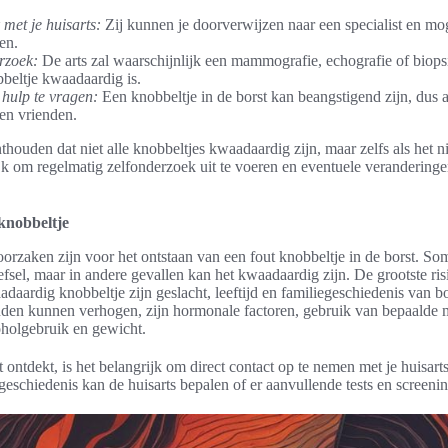
met je huisarts:
Zij kunnen je doorverwijzen naar een specialist en mo
en.
rzoek:
De arts zal waarschijnlijk een mammografie, echografie of biops
bbeltje kwaadaardig is.
hulp te vragen:
Een knobbeltje in de borst kan beangstigend zijn, dus a
 en vrienden.
thouden dat niet alle knobbeltjes kwaadaardig zijn, maar zelfs als het niet
ijk om regelmatig zelfonderzoek uit te voeren en eventuele veranderinge
knobbeltje
orzaken zijn voor het ontstaan van een fout knobbeltje in de borst. So
fsel, maar in andere gevallen kan het kwaadaardig zijn. De grootste ris
aardig knobbeltje zijn geslacht, leeftijd en familiegeschiedenis van b
zouden kunnen verhogen, zijn hormonale factoren, gebruik van bepaalde 
coholgebruik en gewicht.
 ontdekt, is het belangrijk om direct contact op te nemen met je huisart
chiedenis kan de huisarts bepalen of er aanvullende tests en screenin