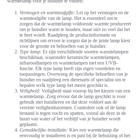
warmtelamp voor je huisdier te vinden:
Vermogen en warmteafgifte:
Let op het vermogen en de
warmteafgifte van de lamp. Het is essentieel om te
zorgen dat de warmtelamp voldoende warmte produceert
om je huisdier warm te houden, maar niet zo veel dat het
te heet wordt. Raadpleeg de productinformatie en
richtlijnen om ervoor te zorgen dat je de juiste lamp kiest
voor de grootte en behoeften van je huisdier.
Type lamp:
Er zijn verschillende soorten warmtelampen
beschikbaar, waaronder keramische warmtelampen,
infraroodlampen en warmtelampen met een UVB-
functie. Elk type lamp heeft zijn eigen voordelen en
toepassingen. Overweeg de specifieke behoeften van je
huisdier en raadpleeg een dierenarts of specialist om te
bepalen welk type lamp het meest geschikt is.
Veiligheid:
Veiligheid staat voorop bij het kiezen van een
warmtelamp. Zorg ervoor dat de lamp geschikt is voor
gebruik met huisdieren en dat deze voldoet aan de
vereiste veiligheidsnormen. Controleer ook of de lamp
bestand is tegen vocht en spatten, vooral als deze in de
buurt van water of het verblijf van je huisdier wordt
geplaatst.
Gemakkelijke installatie:
Kies een warmtelamp die
eenvoudig te installeren is en past bij de behuizing of het