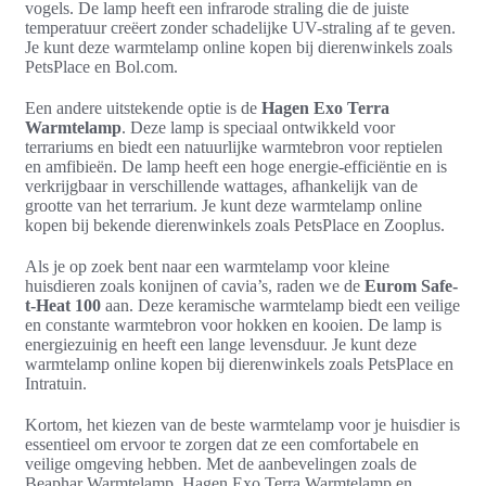
vogels. De lamp heeft een infrarode straling die de juiste
temperatuur creëert zonder schadelijke UV-straling af te geven.
Je kunt deze warmtelamp online kopen bij dierenwinkels zoals
PetsPlace en Bol.com.
Een andere uitstekende optie is de
Hagen Exo Terra
Warmtelamp
. Deze lamp is speciaal ontwikkeld voor
terrariums en biedt een natuurlijke warmtebron voor reptielen
en amfibieën. De lamp heeft een hoge energie-efficiëntie en is
verkrijgbaar in verschillende wattages, afhankelijk van de
grootte van het terrarium. Je kunt deze warmtelamp online
kopen bij bekende dierenwinkels zoals PetsPlace en Zooplus.
Als je op zoek bent naar een warmtelamp voor kleine
huisdieren zoals konijnen of cavia’s, raden we de
Eurom Safe-
t-Heat 100
aan. Deze keramische warmtelamp biedt een veilige
en constante warmtebron voor hokken en kooien. De lamp is
energiezuinig en heeft een lange levensduur. Je kunt deze
warmtelamp online kopen bij dierenwinkels zoals PetsPlace en
Intratuin.
Kortom, het kiezen van de beste warmtelamp voor je huisdier is
essentieel om ervoor te zorgen dat ze een comfortabele en
veilige omgeving hebben. Met de aanbevelingen zoals de
Beaphar Warmtelamp, Hagen Exo Terra Warmtelamp en