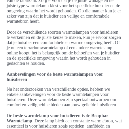
van de fabrikant. Zorg ervoor dat je de juiste wattage en het
juiste type warmtelamp kiest voor het specifieke huisdier en de
omgeving waarin het wordt gehouden. Op die manier kun je er
zeker van zijn dat je huisdier een veilige en comfortabele
warmtebron heeft.
Door de verschillende soorten warmtelampen voor huisdieren
te verkennen en de juiste keuze te maken, kun je ervoor zorgen
dat je huisdier een comfortabele en warme omgeving heeft. Of
je nu een terrariumwarmtelamp of een andere warmtelamp
online koopt, het is belangrijk om de behoeften van je huisdier
en de specifieke omgeving waarin het wordt gehouden in
gedachten te houden.
Aanbevelingen voor de beste warmtelampen voor
huisdieren
Na het onderzoeken van verschillende opties, hebben we
enkele aanbevelingen voor de beste warmtelampen voor
huisdieren. Deze warmtelampen zijn speciaal ontworpen om
comfort en veiligheid te bieden aan jouw geliefde huisdieren.
De
beste warmtelamp voor huisdieren
is de
Beaphar
Warmtelamp
. Deze lamp biedt een constante warmtebron, wat
essentieel is voor huisdieren zoals reptielen, amfibieën en