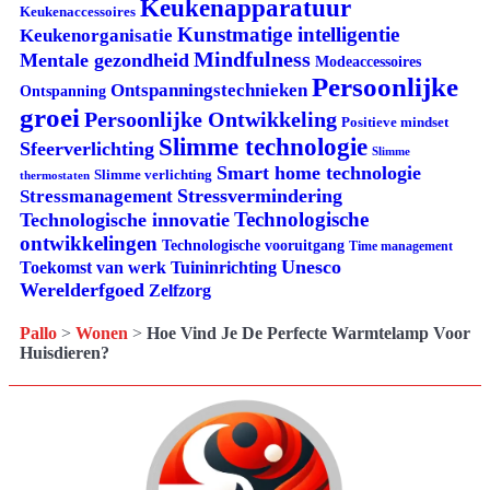
Keukenapparatuur
Keukenaccessoires
Kunstmatige intelligentie
Keukenorganisatie
Mindfulness
Mentale gezondheid
Modeaccessoires
Persoonlijke
Ontspanningstechnieken
Ontspanning
groei
Persoonlijke Ontwikkeling
Positieve mindset
Slimme technologie
Sfeerverlichting
Slimme
Smart home technologie
Slimme verlichting
thermostaten
Stressvermindering
Stressmanagement
Technologische
Technologische innovatie
ontwikkelingen
Technologische vooruitgang
Time management
Unesco
Tuininrichting
Toekomst van werk
Werelderfgoed
Zelfzorg
Pallo
>
Wonen
>
Hoe Vind Je De Perfecte Warmtelamp Voor
Huisdieren?