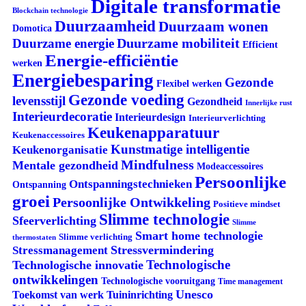
Digitale transformatie
Blockchain technologie
Duurzaamheid
Duurzaam wonen
Domotica
Duurzame mobiliteit
Duurzame energie
Efficient
Energie-efficiëntie
werken
Energiebesparing
Gezonde
Flexibel werken
Gezonde voeding
levensstijl
Gezondheid
Innerlijke rust
Interieurdecoratie
Interieurdesign
Interieurverlichting
Keukenapparatuur
Keukenaccessoires
Kunstmatige intelligentie
Keukenorganisatie
Mindfulness
Mentale gezondheid
Modeaccessoires
Persoonlijke
Ontspanningstechnieken
Ontspanning
groei
Persoonlijke Ontwikkeling
Positieve mindset
Slimme technologie
Sfeerverlichting
Slimme
Smart home technologie
Slimme verlichting
thermostaten
Stressvermindering
Stressmanagement
Technologische
Technologische innovatie
ontwikkelingen
Technologische vooruitgang
Time management
Unesco
Tuininrichting
Toekomst van werk