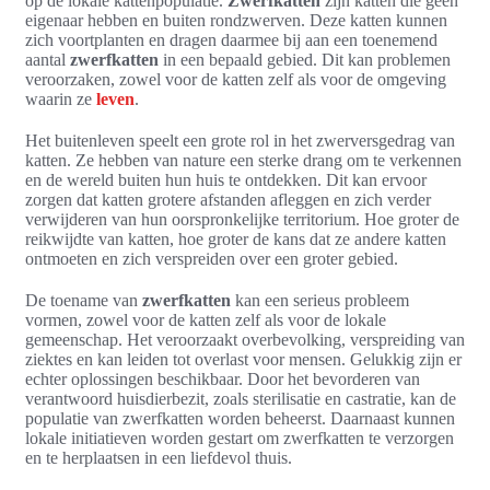
op de lokale kattenpopulatie.
Zwerfkatten
zijn katten die geen
eigenaar hebben en buiten rondzwerven. Deze katten kunnen
zich voortplanten en dragen daarmee bij aan een toenemend
aantal
zwerfkatten
in een bepaald gebied. Dit kan problemen
veroorzaken, zowel voor de katten zelf als voor de omgeving
waarin ze
leven
.
Het buitenleven speelt een grote rol in het zwerversgedrag van
katten. Ze hebben van nature een sterke drang om te verkennen
en de wereld buiten hun huis te ontdekken. Dit kan ervoor
zorgen dat katten grotere afstanden afleggen en zich verder
verwijderen van hun oorspronkelijke territorium. Hoe groter de
reikwijdte van katten, hoe groter de kans dat ze andere katten
ontmoeten en zich verspreiden over een groter gebied.
De toename van
zwerfkatten
kan een serieus probleem
vormen, zowel voor de katten zelf als voor de lokale
gemeenschap. Het veroorzaakt overbevolking, verspreiding van
ziektes en kan leiden tot overlast voor mensen. Gelukkig zijn er
echter oplossingen beschikbaar. Door het bevorderen van
verantwoord huisdierbezit, zoals sterilisatie en castratie, kan de
populatie van zwerfkatten worden beheerst. Daarnaast kunnen
lokale initiatieven worden gestart om zwerfkatten te verzorgen
en te herplaatsen in een liefdevol thuis.