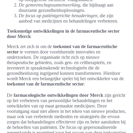
De gemeenschapssamenwerking
, die bijdraagt aan
duurzame gezondheidsoplossingen.
De focus op patiëntgerichte benaderingen
, die zijn
aanbod van medicijnen en behandelingen verbeteren.
Toekomstige ontwikkelingen in de farmaceutische sector
door Merck
Merck zet zich in om de
toekomst van de farmaceutische
sector
te vormen door voortdurende innovaties en
onderzoeken. De organisatie richt zich op nieuwe
therapeutische gebieden, zoals gen- en celtherapieën, en
investeert in spraakmakende technologieën die de
gezondheidszorg ingrijpend kunnen transformeren. Hierdoor
wordt Merck een belangrijke speler bij het ontwikkelen van de
toekomst van de farmaceutische sector
.
De
farmacologische ontwikkelingen door Merck
zijn gericht
op het verbeteren van persoonlijke behandelingen en het
ontwikkelen van op maat gemaakte medicijnen. Deze
vooruitgang staat niet alleen in het teken van nieuwe producten,
maar ook van verbeterde methoden en strategieën die ervoor
zorgen dat behandelingen effectiever zijn en beter aansluiten bij
de behoeften van patiënten. De focus op gepersonaliseerde
geneeskunde is essentieel voor het succes van deze toekomstige