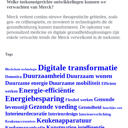
Welke toekomstgerichte ontwikkelingen kunnen we
verwachten van Merck?
Merck verkent continu nieuwe therapeutische gebieden, zoals
gen- en celtherapieën, en investeert in technologieën die de
gezondheidszorg kunnen transformeren. De opkomst van
personalized medicine en digitale gezondheidsoplossingen zijn
enkele verwachte trends die Merck verwelkomt in de toekomst.
Tags
Digitale transformatie
Blockchain technologie
Duurzaamheid
Duurzaam wonen
Domotica
Duurzame mobiliteit
Duurzame energie
Efficient
Energie-efficiëntie
werken
Energiebesparing
Gezonde
Flexibel werken
Gezonde voeding
levensstijl
Gezondheid
Innerlijke rust
Interieurdecoratie
Interieurdesign
Interieurverlichting
Keukenapparatuur
Keukenaccessoires
Kunstmatige intelligentie
Keukenorganisatie