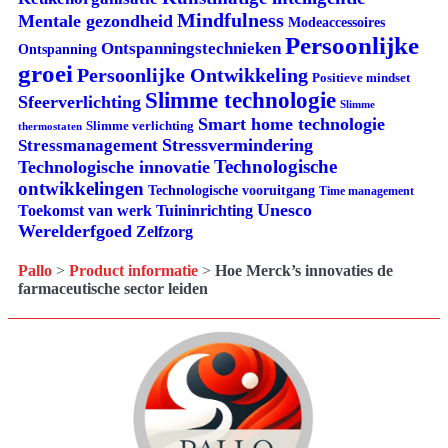
Mindfulness
Mentale gezondheid
Modeaccessoires
Persoonlijke
Ontspanningstechnieken
Ontspanning
groei
Persoonlijke Ontwikkeling
Positieve mindset
Slimme technologie
Sfeerverlichting
Slimme
Smart home technologie
Slimme verlichting
thermostaten
Stressvermindering
Stressmanagement
Technologische
Technologische innovatie
ontwikkelingen
Technologische vooruitgang
Time management
Unesco
Tuininrichting
Toekomst van werk
Werelderfgoed
Zelfzorg
Pallo
>
Product informatie
>
Hoe Merck’s innovaties de
farmaceutische sector leiden