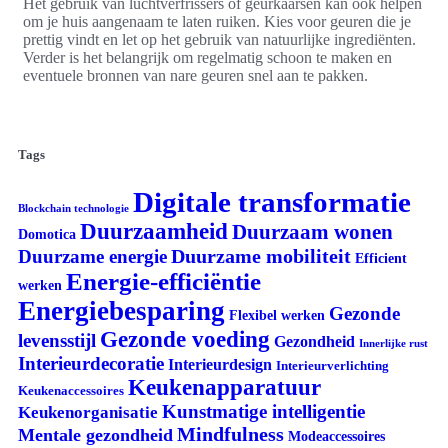
Het gebruik van luchtverfrissers of geurkaarsen kan ook helpen
om je huis aangenaam te laten ruiken. Kies voor geuren die je
prettig vindt en let op het gebruik van natuurlijke ingrediënten.
Verder is het belangrijk om regelmatig schoon te maken en
eventuele bronnen van nare geuren snel aan te pakken.
Tags
Digitale transformatie
Blockchain technologie
Duurzaamheid
Duurzaam wonen
Domotica
Duurzame mobiliteit
Duurzame energie
Efficient
Energie-efficiëntie
werken
Energiebesparing
Gezonde
Flexibel werken
Gezonde voeding
levensstijl
Gezondheid
Innerlijke rust
Interieurdecoratie
Interieurdesign
Interieurverlichting
Keukenapparatuur
Keukenaccessoires
Kunstmatige intelligentie
Keukenorganisatie
Mindfulness
Mentale gezondheid
Modeaccessoires