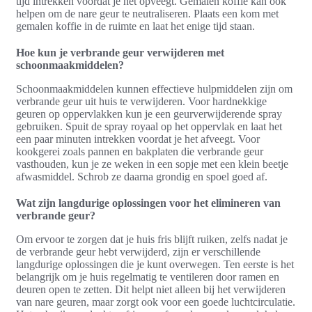
tijd intrekken voordat je het opveegt. Gemalen koffie kan ook
helpen om de nare geur te neutraliseren. Plaats een kom met
gemalen koffie in de ruimte en laat het enige tijd staan.
Hoe kun je verbrande geur verwijderen met
schoonmaakmiddelen?
Schoonmaakmiddelen kunnen effectieve hulpmiddelen zijn om
verbrande geur uit huis te verwijderen. Voor hardnekkige
geuren op oppervlakken kun je een geurverwijderende spray
gebruiken. Spuit de spray royaal op het oppervlak en laat het
een paar minuten intrekken voordat je het afveegt. Voor
kookgerei zoals pannen en bakplaten die verbrande geur
vasthouden, kun je ze weken in een sopje met een klein beetje
afwasmiddel. Schrob ze daarna grondig en spoel goed af.
Wat zijn langdurige oplossingen voor het elimineren van
verbrande geur?
Om ervoor te zorgen dat je huis fris blijft ruiken, zelfs nadat je
de verbrande geur hebt verwijderd, zijn er verschillende
langdurige oplossingen die je kunt overwegen. Ten eerste is het
belangrijk om je huis regelmatig te ventileren door ramen en
deuren open te zetten. Dit helpt niet alleen bij het verwijderen
van nare geuren, maar zorgt ook voor een goede luchtcirculatie.