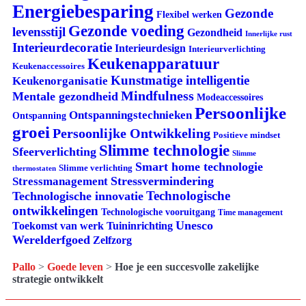
Energiebesparing
Gezonde
Flexibel werken
Gezonde voeding
levensstijl
Gezondheid
Innerlijke rust
Interieurdecoratie
Interieurdesign
Interieurverlichting
Keukenapparatuur
Keukenaccessoires
Kunstmatige intelligentie
Keukenorganisatie
Mindfulness
Mentale gezondheid
Modeaccessoires
Persoonlijke
Ontspanningstechnieken
Ontspanning
groei
Persoonlijke Ontwikkeling
Positieve mindset
Slimme technologie
Sfeerverlichting
Slimme
Smart home technologie
Slimme verlichting
thermostaten
Stressvermindering
Stressmanagement
Technologische
Technologische innovatie
ontwikkelingen
Technologische vooruitgang
Time management
Unesco
Tuininrichting
Toekomst van werk
Werelderfgoed
Zelfzorg
Pallo
>
Goede leven
>
Hoe je een succesvolle zakelijke
strategie ontwikkelt