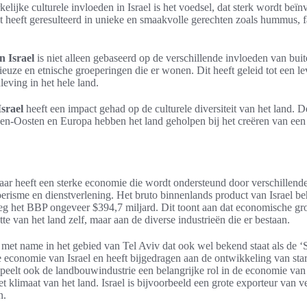
lijke culturele invloeden in Israel is het voedsel, dat sterk wordt beï
Dit heeft geresulteerd in unieke en smaakvolle gerechten zoals hummus, 
in Israel
is niet alleen gebaseerd op de verschillende invloeden van bui
ieuze en etnische groeperingen die er wonen. Dit heeft geleid tot een l
eving in het hele land.
Israel
heeft een impact gehad op de culturele diversiteit van het land. 
den-Oosten en Europa hebben het land geholpen bij het creëren van een 
 maar heeft een sterke economie die wordt ondersteund door verschillend
erisme en dienstverlening. Het bruto binnenlands product van Israel be
eg het BBP ongeveer $394,7 miljard. Dit toont aan dat economische groo
tte van het land zelf, maar aan de diverse industrieën die er bestaan.
 met name in het gebied van Tel Aviv dat ook wel bekend staat als de ‘S
e economie van Israel en heeft bijgedragen aan de ontwikkeling van star
speelt ook de landbouwindustrie een belangrijke rol in de economie van 
et klimaat van het land. Israel is bijvoorbeeld een grote exporteur van v
n.