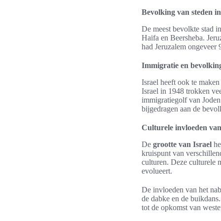
Bevolking van steden in
De meest bevolkte stad in
Haifa en Beersheba. Jeruz
had Jeruzalem ongeveer 9
Immigratie en bevolking
Israel heeft ook te maken
Israel in 1948 trokken ve
immigratiegolf van Joden
bijgedragen aan de bevolk
Culturele invloeden van
De
grootte van Israel
hee
kruispunt van verschillen
culturen. Deze culturele m
evolueert.
De invloeden van het nabi
de dabke en de buikdans.
tot de opkomst van west