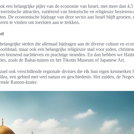
ook een belangrijke pijler van de economie van Israel, met meer dan 4,5
toeristische attracties, variërend van historische en religieuze beziens
ten. De economische bijdrage van deze sector aan Israël blijft groeien, 
ren te vinden om toeristen aan te trekken.
el
e belangrijke steden die allemaal bijdragen aan de diverse cultuur en eco
hoofdstad, maar ook een belangrijke religieuze stad voor joden, christe
een bruisend nachtleven en prachtige stranden. En dan hebben we Haifa,
acties, zoals de Bahai-tuinen en het Tikotin Museum of Japanese Art.
srael ook verschillende regionale divisies die elk hun eigen kenmerken
lilea, een gebied met veel natuur en geschiedenis. Het zuiden, de Negev
oemde Ramon-krater.