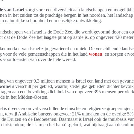
ie van Israel
zorgt voor een diversiteit aan landschappen en mogelijkh
jnen in het zuiden tot de prachtige bergen in het noorden, het landschap 
an natuurlijke schoonheid en menselijke ontwikkeling.
ndschappen van Israel is de Dode Zee, die wordt gevormd door een op
or dat de Dode Zee het laagste punt op aarde is, op ongeveer 420 mete
kenmerken van Israel zijn gevarieerd en uniek. De verschillende lands
g voor de vele gemeenschappen die in het land
wonen
, en zorgen ervoo
s voor toeristen van over de hele wereld.
ng van ongeveer 9,3 miljoen mensen is Israel een land met een gevarie
nwoners
verschilt per gebied, waarbij stedelijke gebieden dichter bevolkt
edragen aan een bevolkingsdichtheid van ongeveer 395 mensen per vierk
lde in het Midden-Oosten.
el
is divers en omvat verschillende etnische en religieuze groeperingen
en, terwijl Arabische burgers ongeveer 21% uitmaken en de overige 5%
de Druzen en de Bedoeïenen. Daarnaast is Israel ook de thuisbasis van 
hristendom, de islam en het bahá’í-geloof, wat bijdraagt aan de culturel