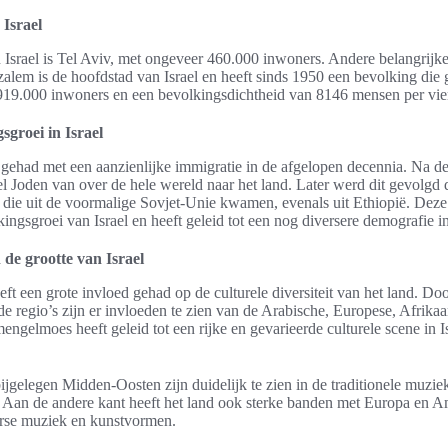
 Israel
 Israel is Tel Aviv, met ongeveer 460.000 inwoners. Andere belangrijke
alem is de hoofdstad van Israel en heeft sinds 1950 een bevolking die 
19.000 inwoners en een bevolkingsdichtheid van 8146 mensen per vier
sgroei in Israel
 gehad met een aanzienlijke immigratie in de afgelopen decennia. Na de
el Joden van over de hele wereld naar het land. Later werd dit gevolgd 
 die uit de voormalige Sovjet-Unie kwamen, evenals uit Ethiopië. Deze
ingsgroei van Israel en heeft geleid tot een nog diversere demografie in
 de grootte van Israel
ft een grote invloed gehad op de culturele diversiteit van het land. Doo
de regio’s zijn er invloeden te zien van de Arabische, Europese, Afrika
engelmoes heeft geleid tot een rijke en gevarieerde culturele scene in I
jgelegen Midden-Oosten zijn duidelijk te zien in de traditionele muziek
 Aan de andere kant heeft het land ook sterke banden met Europa en Am
erse muziek en kunstvormen.