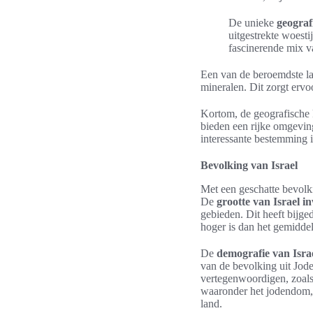
De unieke
geograf
uitgestrekte woesti
fascinerende mix v
Een van de beroemdste la
mineralen. Dit zorgt ervo
Kortom, de geografische 
bieden een rijke omgevin
interessante bestemming i
Bevolking van Israel
Met een geschatte bevolki
De
grootte van Israel i
gebieden. Dit heeft bijg
hoger is dan het gemidde
De
demografie van Isra
van de bevolking uit Jod
vertegenwoordigen, zoals 
waaronder het jodendom, c
land.