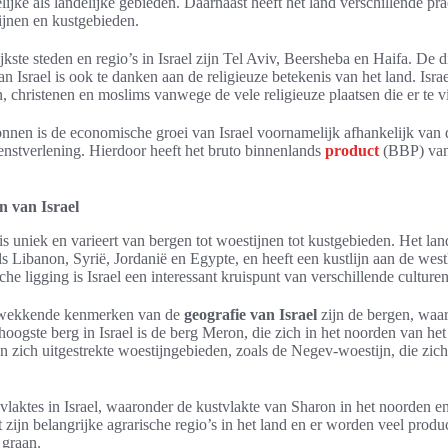
lijke als landelijke gebieden. Daarnaast heeft het land verschillende pr
jnen en kustgebieden.
ste steden en regio’s in Israel zijn Tel Aviv, Beersheba en Haifa. De d
n Israel is ook te danken aan de religieuze betekenis van het land. Isr
n, christenen en moslims vanwege de vele religieuze plaatsen die er te v
nnen is de economische groei van Israel voornamelijk afhankelijk van 
enstverlening. Hierdoor heeft het bruto binnenlands
product
(BBP) van 
 van Israel
is uniek en varieert van bergen tot woestijnen tot kustgebieden. Het la
ls Libanon, Syrië, Jordanië en Egypte, en heeft een kustlijn aan de we
he ligging is Israel een interessant kruispunt van verschillende culture
kwekkende kenmerken van de
geografie van Israel
zijn de bergen, waa
ogste berg in Israel is de berg Meron, die zich in het noorden van het 
n zich uitgestrekte woestijngebieden, zoals de Negev-woestijn, die zich
 vlaktes in Israel, waaronder de kustvlakte van Sharon in het noorden e
it zijn belangrijke agrarische regio’s in het land en er worden veel pro
 graan.