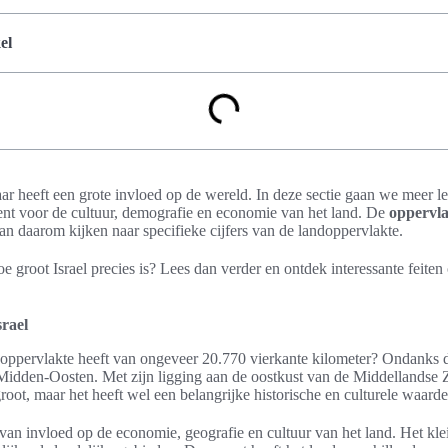
el
maar heeft een grote invloed op de wereld. In deze sectie gaan we meer l
kent voor de cultuur, demografie en economie van het land. De
oppervla
n daarom kijken naar specifieke cijfers van de landoppervlakte.
e groot Israel precies is? Lees dan verder en ontdek interessante feiten 
rael
ndoppervlakte heeft van ongeveer 20.770 vierkante kilometer? Ondanks d
t Midden-Oosten. Met zijn ligging aan de oostkust van de Middellandse 
groot, maar het heeft wel een belangrijke historische en culturele waarde
van invloed op de economie, geografie en cultuur van het land. Het klei