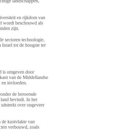
achtige landschappen,
iversiteit en rijkdom van
ael wordt beschouwd als
inden zijn.
de sectoren technologie,
Israel tot de hoogste ter
nd is omgeven door
stkant van de Middellandse
n en invloeden.
ronder de beroemde
land bevindt. In het
 uitstrekt over ongeveer
n de kustvlakte van
ducten verbouwd, zoals