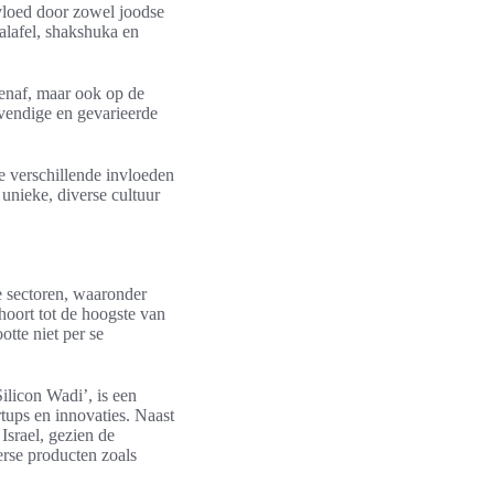
nvloed door zowel joodse
falafel, shakshuka en
tenaf, maar ook op de
evendige en gevarieerde
De verschillende invloeden
unieke, diverse cultuur
e sectoren, waaronder
hoort tot de hoogste van
tte niet per se
ilicon Wadi’, is een
tups en innovaties. Naast
Israel, gezien de
erse producten zoals