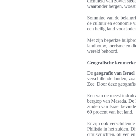
dichtheid van zowel stede
waaronder bergen, woesti
Sommige van de belangrijk
de cultuur en economie va
een heilig land voor jode
Met zijn beperkte hulpbro
landbouw, toerisme en di
wereld behoord.
Geografische kenmerken
De
geografie van Israel
verschillende landen, zoa
Zee. Door deze geografisc
Een van de meest indru
bergtop van Masada. De ho
zuiden van Israel bevinde
60 procent van het land.
Er zijn ook verschillende
Philistia in het zuiden. D
citrusvruchten, olijven en