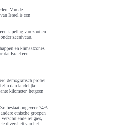
eden. Van de
van Israel is een
eenstapeling van zout en
r onder zeeniveau.
chappen en klimaatzones
r dat Israel een
erd demografisch profiel.
 zijn dan landelijke
ante kilometer, hetgeen
. Zo bestaat ongeveer 74%
 andere etnische groepen
verschillende religies,
e diversiteit van het