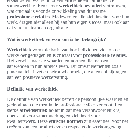
elkaar delen, wat leidt tot een efficiënte en harmonieuze
samenwerking. Een sterke
werkethiek
bevordert vertrouwen,
wat cruciaal is voor de ontwikkeling van duurzame
professionele relaties
. Medewerkers die zich inzetten voor hun
werk, dragen niet alleen bij aan hun eigen succes, maar ook aan
dat van hun team en organisatie.
Wat is werkethiek en waarom is het belangrijk?
Werkethiek
vormt de basis van hoe individuen zich op de
werkvloer gedragen en is cruciaal voor
professionele relaties
.
Het verwijst naar de waarden en normen die mensen
aanwenden in hun arbeidsleven. Dit omvat elementen zoals
punctualiteit, inzet en betrouwbaarheid, die allemaal bijdragen
aan een positieve werkervaring.
Definitie van werkethiek
De definitie van werkethiek betreft de persoonlijke waarden en
gedragingen die men in de professionele sfeer vertoont. Een
sterke
arbeidsethiek
houdt in dat men verantwoordelijk is,
openstaat voor samenwerking en zich inzet voor
kwaliteitswerk. Deze
ethische normen
zijn essentieel voor het
creëren van een productieve en respectvolle werkomgeving.