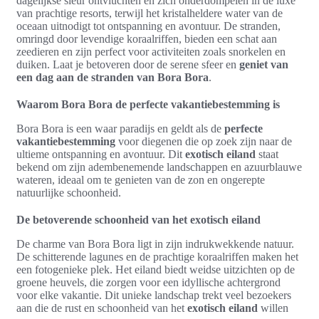
dagelijkse sleur ontvluchten en zich onderdompelen in de luxe
van prachtige resorts, terwijl het kristalheldere water van de
oceaan uitnodigt tot ontspanning en avontuur. De stranden,
omringd door levendige koraalriffen, bieden een schat aan
zeedieren en zijn perfect voor activiteiten zoals snorkelen en
duiken. Laat je betoveren door de serene sfeer en
geniet van
een dag aan de stranden van Bora Bora
.
Waarom Bora Bora de perfecte vakantiebestemming is
Bora Bora is een waar paradijs en geldt als de
perfecte
vakantiebestemming
voor diegenen die op zoek zijn naar de
ultieme ontspanning en avontuur. Dit
exotisch eiland
staat
bekend om zijn adembenemende landschappen en azuurblauwe
wateren, ideaal om te genieten van de zon en ongerepte
natuurlijke schoonheid.
De betoverende schoonheid van het exotisch eiland
De charme van Bora Bora ligt in zijn indrukwekkende natuur.
De schitterende lagunes en de prachtige koraalriffen maken het
een fotogenieke plek. Het eiland biedt weidse uitzichten op de
groene heuvels, die zorgen voor een idyllische achtergrond
voor elke vakantie. Dit unieke landschap trekt veel bezoekers
aan die de rust en schoonheid van het
exotisch eiland
willen