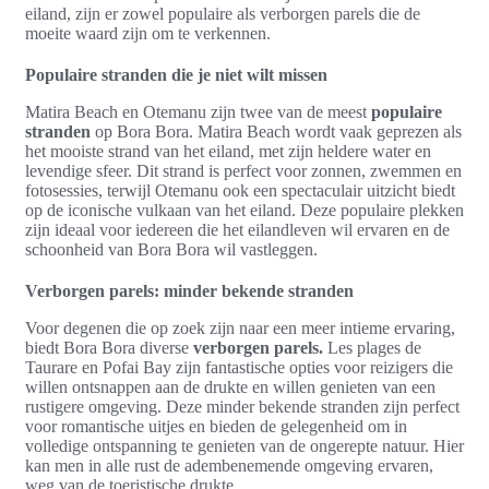
eiland, zijn er zowel populaire als verborgen parels die de
moeite waard zijn om te verkennen.
Populaire stranden die je niet wilt missen
Matira Beach en Otemanu zijn twee van de meest
populaire
stranden
op Bora Bora. Matira Beach wordt vaak geprezen als
het mooiste strand van het eiland, met zijn heldere water en
levendige sfeer. Dit strand is perfect voor zonnen, zwemmen en
fotosessies, terwijl Otemanu ook een spectaculair uitzicht biedt
op de iconische vulkaan van het eiland. Deze populaire plekken
zijn ideaal voor iedereen die het eilandleven wil ervaren en de
schoonheid van Bora Bora wil vastleggen.
Verborgen parels: minder bekende stranden
Voor degenen die op zoek zijn naar een meer intieme ervaring,
biedt Bora Bora diverse
verborgen parels.
Les plages de
Taurare en Pofai Bay zijn fantastische opties voor reizigers die
willen ontsnappen aan de drukte en willen genieten van een
rustigere omgeving. Deze minder bekende stranden zijn perfect
voor romantische uitjes en bieden de gelegenheid om in
volledige ontspanning te genieten van de ongerepte natuur. Hier
kan men in alle rust de adembenemende omgeving ervaren,
weg van de toeristische drukte.