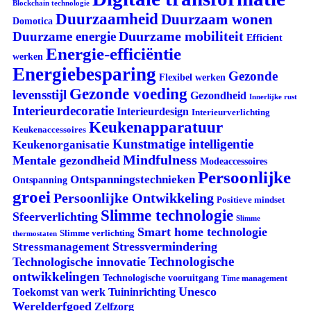
Blockchain technologie
Duurzaamheid
Duurzaam wonen
Domotica
Duurzame mobiliteit
Duurzame energie
Efficient
Energie-efficiëntie
werken
Energiebesparing
Gezonde
Flexibel werken
Gezonde voeding
levensstijl
Gezondheid
Innerlijke rust
Interieurdecoratie
Interieurdesign
Interieurverlichting
Keukenapparatuur
Keukenaccessoires
Kunstmatige intelligentie
Keukenorganisatie
Mindfulness
Mentale gezondheid
Modeaccessoires
Persoonlijke
Ontspanningstechnieken
Ontspanning
groei
Persoonlijke Ontwikkeling
Positieve mindset
Slimme technologie
Sfeerverlichting
Slimme
Smart home technologie
Slimme verlichting
thermostaten
Stressvermindering
Stressmanagement
Technologische
Technologische innovatie
ontwikkelingen
Technologische vooruitgang
Time management
Unesco
Tuininrichting
Toekomst van werk
Werelderfgoed
Zelfzorg