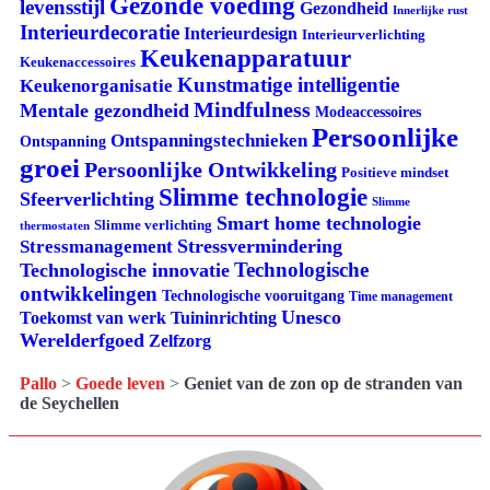
Gezonde voeding
levensstijl
Gezondheid
Innerlijke rust
Interieurdecoratie
Interieurdesign
Interieurverlichting
Keukenapparatuur
Keukenaccessoires
Kunstmatige intelligentie
Keukenorganisatie
Mindfulness
Mentale gezondheid
Modeaccessoires
Persoonlijke
Ontspanningstechnieken
Ontspanning
groei
Persoonlijke Ontwikkeling
Positieve mindset
Slimme technologie
Sfeerverlichting
Slimme
Smart home technologie
Slimme verlichting
thermostaten
Stressvermindering
Stressmanagement
Technologische
Technologische innovatie
ontwikkelingen
Technologische vooruitgang
Time management
Unesco
Tuininrichting
Toekomst van werk
Werelderfgoed
Zelfzorg
Pallo
>
Goede leven
>
Geniet van de zon op de stranden van
de Seychellen