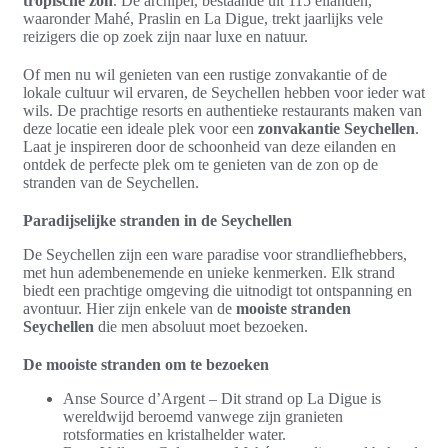
tropische zon
. De archipel, bestaande uit 115 eilanden,
waaronder Mahé, Praslin en La Digue, trekt jaarlijks vele
reizigers die op zoek zijn naar luxe en natuur.
Of men nu wil genieten van een rustige zonvakantie of de
lokale cultuur wil ervaren, de Seychellen hebben voor ieder wat
wils. De prachtige resorts en authentieke restaurants maken van
deze locatie een ideale plek voor een
zonvakantie Seychellen
.
Laat je inspireren door de schoonheid van deze eilanden en
ontdek de perfecte plek om te genieten van de zon op de
stranden van de Seychellen.
Paradijselijke stranden in de Seychellen
De Seychellen zijn een ware paradise voor strandliefhebbers,
met hun adembenemende en unieke kenmerken. Elk strand
biedt een prachtige omgeving die uitnodigt tot ontspanning en
avontuur. Hier zijn enkele van de
mooiste stranden
Seychellen
die men absoluut moet bezoeken.
De mooiste stranden om te bezoeken
Anse Source d’Argent – Dit strand op La Digue is
wereldwijd beroemd vanwege zijn granieten
rotsformaties en kristalhelder water.