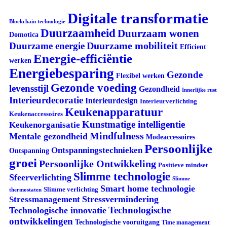
Digitale transformatie
Blockchain technologie
Duurzaamheid
Duurzaam wonen
Domotica
Duurzame mobiliteit
Duurzame energie
Efficient
Energie-efficiëntie
werken
Energiebesparing
Gezonde
Flexibel werken
Gezonde voeding
levensstijl
Gezondheid
Innerlijke rust
Interieurdecoratie
Interieurdesign
Interieurverlichting
Keukenapparatuur
Keukenaccessoires
Kunstmatige intelligentie
Keukenorganisatie
Mindfulness
Mentale gezondheid
Modeaccessoires
Persoonlijke
Ontspanningstechnieken
Ontspanning
groei
Persoonlijke Ontwikkeling
Positieve mindset
Slimme technologie
Sfeerverlichting
Slimme
Smart home technologie
Slimme verlichting
thermostaten
Stressvermindering
Stressmanagement
Technologische
Technologische innovatie
ontwikkelingen
Technologische vooruitgang
Time management