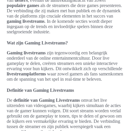
van
tieners
, evenals de aantrekkingskracht van zowel
populaire games
als de streamers die deze games presenteren.
De verbinding die zij maken met hun publiek en de dynamiek
van de platforms zijn cruciale elementen in het succes van
gaming livestreams
. In de komende secties wordt dieper
ingegaan op de trends en invloedrijke spelers binnen deze
snelgroeiende industrie.
Wat zijn Gaming Livestreams?
Gaming livestreams
zijn tegenwoordig een belangrijk
onderdeel van de online entertainmentcultuur. Door live
gameplay te delen, creëren streamers een unieke interactieve
ervaring voor hun kijkers. Dit ontwikkelt zich op verschillende
livestreamplatforms
waar zowel gamers als fans samenkomen
om de spanning van het spel in real-time te beleven.
Definitie van Gaming Livestreams
De
definitie van Gaming Livestreams
omvat het live
uitzenden van videogames, waarbij kijkers simultaan de acties
van de gamer kunnen volgen. Dit soort streams worden veelal
gebruikt om de gameplay te tonen, tips te delen of gewoon om
de kijkers een vermakelijke ervaring te bieden. De verbinding
tussen de streamer en zijn publiek weerspiegelt vaak een