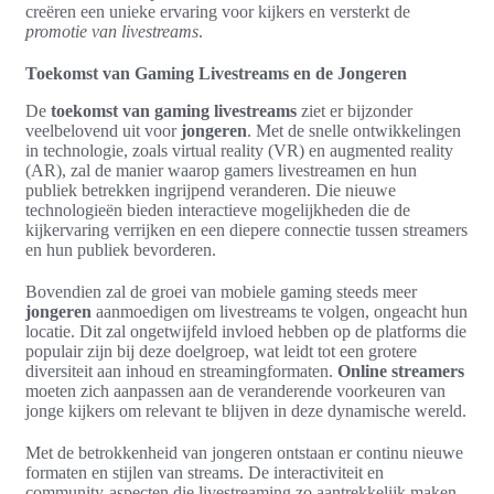
creëren een unieke ervaring voor kijkers en versterkt de
promotie van livestreams
.
Toekomst van Gaming Livestreams en de Jongeren
De
toekomst van gaming livestreams
ziet er bijzonder
veelbelovend uit voor
jongeren
. Met de snelle ontwikkelingen
in technologie, zoals virtual reality (VR) en augmented reality
(AR), zal de manier waarop gamers livestreamen en hun
publiek betrekken ingrijpend veranderen. Die nieuwe
technologieën bieden interactieve mogelijkheden die de
kijkervaring verrijken en een diepere connectie tussen streamers
en hun publiek bevorderen.
Bovendien zal de groei van mobiele gaming steeds meer
jongeren
aanmoedigen om livestreams te volgen, ongeacht hun
locatie. Dit zal ongetwijfeld invloed hebben op de platforms die
populair zijn bij deze doelgroep, wat leidt tot een grotere
diversiteit aan inhoud en streamingformaten.
Online streamers
moeten zich aanpassen aan de veranderende voorkeuren van
jonge kijkers om relevant te blijven in deze dynamische wereld.
Met de betrokkenheid van jongeren ontstaan er continu nieuwe
formaten en stijlen van streams. De interactiviteit en
community-aspecten die livestreaming zo aantrekkelijk maken,