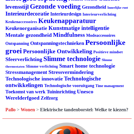
Gezonde voeding
levensstijl
Gezondheid
Innerlijke rust
Interieurdecoratie
Interieurdesign
Interieurverlichting
Keukenapparatuur
Keukenaccessoires
Kunstmatige intelligentie
Keukenorganisatie
Mindfulness
Mentale gezondheid
Modeaccessoires
Persoonlijke
Ontspanningstechnieken
Ontspanning
groei
Persoonlijke Ontwikkeling
Positieve mindset
Slimme technologie
Sfeerverlichting
Slimme
Smart home technologie
Slimme verlichting
thermostaten
Stressvermindering
Stressmanagement
Technologische
Technologische innovatie
ontwikkelingen
Technologische vooruitgang
Time management
Unesco
Tuininrichting
Toekomst van werk
Werelderfgoed
Zelfzorg
Pallo
>
Wonen
>
Elektrische tandenborstel: Welke te kiezen?