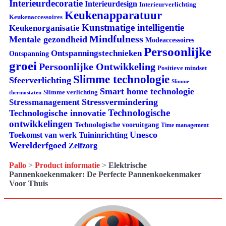
Interieurdecoratie
Interieurdesign
Interieurverlichting
Keukenapparatuur
Keukenaccessoires
Kunstmatige intelligentie
Keukenorganisatie
Mindfulness
Mentale gezondheid
Modeaccessoires
Persoonlijke
Ontspanningstechnieken
Ontspanning
groei
Persoonlijke Ontwikkeling
Positieve mindset
Slimme technologie
Sfeerverlichting
Slimme
Smart home technologie
Slimme verlichting
thermostaten
Stressvermindering
Stressmanagement
Technologische
Technologische innovatie
ontwikkelingen
Technologische vooruitgang
Time management
Unesco
Tuininrichting
Toekomst van werk
Werelderfgoed
Zelfzorg
Pallo
>
Product informatie
>
Elektrische
Pannenkoekenmaker: De Perfecte Pannenkoekenmaker
Voor Thuis