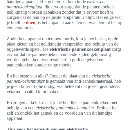
handige apparaat. Het geheim zit hem in de
elektrische
pannenkoekenplaat
, die ervoor zorgt dat de pannenkoeken
gelijkmatig worden gebakken zonder dat je ervoor hoeft te
zorgen dat de pan op de juiste temperatuur blijft. Het enige wat
je hoeft te
doen
, is het apparaat aanzetten en wachten tot het op
temperatuur is.
Zodra het apparaat op temperatuur is, kun je het beslag op de
plaat gieten en het gelijkmatig verspreiden met behulp van de
bijgeleverde spatel. De
elektrische pannenkoekenplaat
zorgt
ervoor dat de pannenkoeken aan beide zijden gelijkmatig
worden gebakken, wat resulteert in perfect gebakken
pannenkoeken zonder enige moeite.
En het beste van alles? Omdat de plaat van de
elektrische
pannenkoekenmaker
is gemaakt van anti-aanbakmateriaal, heb
je geen boter of olie nodig, wat betekent dat je een gezondere,
vetarme maaltijd kunt maken.
En zo gemakkelijk maak je de heerlijkste pannenkoeken met
behulp van een
elektrische pannenkoekenmaker
. Probeer het
zelf en ontdek het gemak en de voordelen van dit handige
apparaat!
Tips voor het gebruik van een elektrische