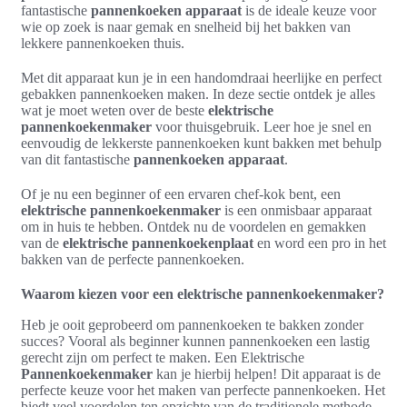
fantastische
pannenkoeken apparaat
is de ideale keuze voor
wie op zoek is naar gemak en snelheid bij het bakken van
lekkere pannenkoeken thuis.
Met dit apparaat kun je in een handomdraai heerlijke en perfect
gebakken pannenkoeken maken. In deze sectie ontdek je alles
wat je moet weten over de beste
elektrische
pannenkoekenmaker
voor thuisgebruik. Leer hoe je snel en
eenvoudig de lekkerste pannenkoeken kunt bakken met behulp
van dit fantastische
pannenkoeken apparaat
.
Of je nu een beginner of een ervaren chef-kok bent, een
elektrische pannenkoekenmaker
is een onmisbaar apparaat
om in huis te hebben. Ontdek nu de voordelen en gemakken
van de
elektrische pannenkoekenplaat
en word een pro in het
bakken van de perfecte pannenkoeken.
Waarom kiezen voor een elektrische pannenkoekenmaker?
Heb je ooit geprobeerd om pannenkoeken te bakken zonder
succes? Vooral als beginner kunnen pannenkoeken een lastig
gerecht zijn om perfect te maken. Een Elektrische
Pannenkoekenmaker
kan je hierbij helpen! Dit apparaat is de
perfecte keuze voor het maken van perfecte pannenkoeken. Het
biedt veel voordelen ten opzichte van de traditionele methode