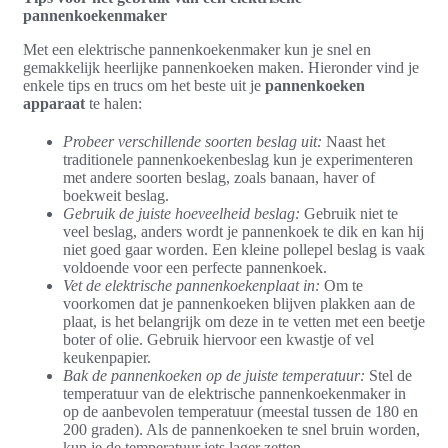
pannenkoekenmaker
Met een elektrische pannenkoekenmaker kun je snel en
gemakkelijk heerlijke pannenkoeken maken. Hieronder vind je
enkele tips en trucs om het beste uit je
pannenkoeken
apparaat
te halen:
Probeer verschillende soorten beslag uit:
Naast het
traditionele pannenkoekenbeslag kun je experimenteren
met andere soorten beslag, zoals banaan, haver of
boekweit beslag.
Gebruik de juiste hoeveelheid beslag:
Gebruik niet te
veel beslag, anders wordt je pannenkoek te dik en kan hij
niet goed gaar worden. Een kleine pollepel beslag is vaak
voldoende voor een perfecte pannenkoek.
Vet de elektrische pannenkoekenplaat in:
Om te
voorkomen dat je pannenkoeken blijven plakken aan de
plaat, is het belangrijk om deze in te vetten met een beetje
boter of olie. Gebruik hiervoor een kwastje of vel
keukenpapier.
Bak de pannenkoeken op de juiste temperatuur:
Stel de
temperatuur van de elektrische pannenkoekenmaker in
op de aanbevolen temperatuur (meestal tussen de 180 en
200 graden). Als de pannenkoeken te snel bruin worden,
kun je de temperatuur iets lager zetten.