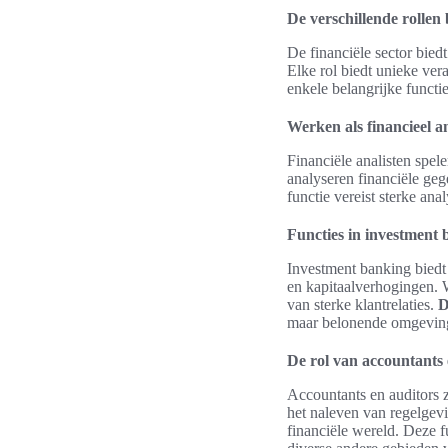
De verschillende rollen 
De financiële sector bied
Elke rol biedt unieke ve
enkele belangrijke functi
Werken als financieel an
Financiële analisten spel
analyseren financiële geg
functie vereist sterke an
Functies in investment
Investment banking biedt 
en kapitaalverhogingen. 
van sterke klantrelaties.
D
maar belonende omgevin
De rol van accountants 
Accountants en auditors 
het naleven van regelgev
financiële wereld. Deze fu