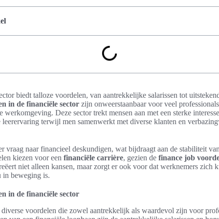
el
ctor biedt talloze voordelen, van aantrekkelijke salarissen tot uitsteke
 in de financiële sector
zijn onweerstaanbaar voor veel professionals
 werkomgeving. Deze sector trekt mensen aan met een sterke interesse i
ke leerervaring terwijl men samenwerkt met diverse klanten en verbazi
r vraag naar financieel deskundigen, wat bijdraagt aan de stabiliteit van
velen kiezen voor een
financiële carrière
, gezien de
finance job voord
reëert niet alleen kansen, maar zorgt er ook voor dat werknemers zich 
 in beweging is.
 in de financiële sector
t diverse voordelen die zowel aantrekkelijk als waardevol zijn voor pro