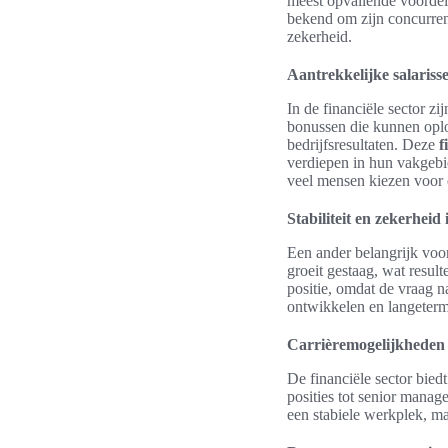
meest opvallende voordele
bekend om zijn concurrent
zekerheid.
Aantrekkelijke salariss
In de financiële sector z
bonussen die kunnen oplop
bedrijfsresultaten. Deze
f
verdiepen in hun vakgebi
veel mensen kiezen voor e
Stabiliteit en zekerheid 
Een ander belangrijk voord
groeit gestaag, wat result
positie, omdat de vraag n
ontwikkelen en langeterm
Carrièremogelijkheden i
De financiële sector bied
posities tot senior manag
een stabiele werkplek, m