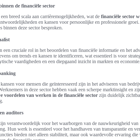
binnen de financiële sector
t een breed scala aan carrièremogelijkheden, wat de
financiële sector 
rantwoordelijkheden en kansen voor persoonlijke en professionele groe
es binnen deze sector besproken.
alist
en een cruciale rol in het beoordelen van financiële informatie en het ad
evens om trends en kansen te identificeren, wat essentieel is voor strat
alytische vaardigheden en een diepgaand inzicht in markten en economie
 banking
kansen voor mensen die geïnteresseerd zijn in het adviseren van bedrij
Werknemers in deze sector hebben vaak een scherpe marktinsight en zi
e voordelen van werken in de financiële sector
zijn duidelijk zichtb
g.
en auditors
zijn verantwoordelijk voor het waarborgen van de nauwkeurigheid van f
ing. Hun werk is essentieel voor het handhaven van transparantie en v
ncties bieden niet alleen stabiliteit, maar ook waardevolle ervaring die 