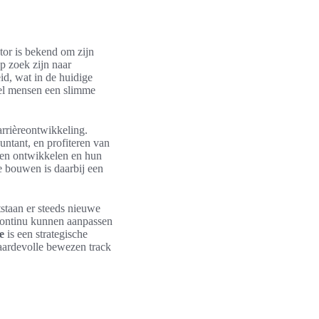
tor is bekend om zijn
p zoek zijn naar
id, wat in de huidige
veel mensen een slimme
arrièreontwikkeling.
untant, en profiteren van
ven ontwikkelen en hun
 bouwen is daarbij een
staan er steeds nieuwe
 continu kunnen aanpassen
e
is een strategische
waardevolle bewezen track