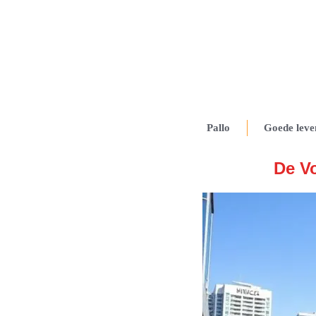
Pallo
Goede leve
De V