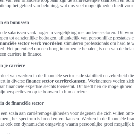
n van een financiële loopbaan zijn de aantrekkelijke salarissen en bonu
ie op het gebied van beloning, wat dus veel mogelijkheden biedt voor 
en en bonussen
ijn de salarissen vaak hoger in vergelijking met andere sectoren. Dit wo
en tot aanzienlijke bedragen, afhankelijk van persoonlijke prestaties
inanciële sector werk voordelen
stimuleren professionals om hard te w
ed. Het potentieel om een hoog inkomen te behalen, is een van de bel
en carrière in finance.
in je carrière
eel van werken in de financiële sector is de stabiliteit en zekerheid die
eert in diverse
finance sector carrièrekansen
. Werknemers voelen zich
aar financiële expertise slechts toeneemt. Dit biedt hen de mogelijkheid
ijnperspectieven op te bouwen in hun carrière.
n de financiële sector
t een scala aan carrièremogelijkheden voor degenen die zich willen ont
ement, het spectrum is breed en vol kansen. Werken in de financiële bra
aar ook een dynamische omgeving waarin persoonlijke groei mogelijk i