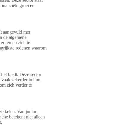
ssen. Deze sector staat
financiële groei en
rdt aangevuld met
 en de algemene
erken en zich te
angrijkste redenen waarom
 het biedt. Deze sector
 vaak zekerder in hun
 om zich verder te
wikkelen. Van junior
nche betekent niet alleen
s.