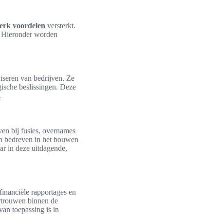
werk voordelen
versterkt.
i. Hieronder worden
viseren van bedrijven. Ze
egische beslissingen. Deze
.
ven bij fusies, overnames
jn bedreven in het bouwen
aar in deze uitdagende,
inanciële rapportages en
ertrouwen binnen de
van toepassing is in