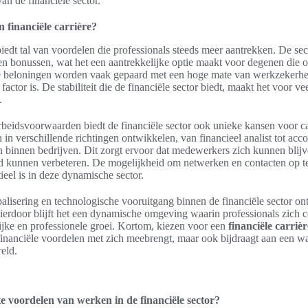
an de financiële sector.
 financiële carrière?
iedt tal van voordelen die professionals steeds meer aantrekken. De sec
 en bonussen, wat het een aantrekkelijke optie maakt voor degenen die o
Deze beloningen worden vaak gepaard met een hoge mate van werkzekerhe
factor is. De stabiliteit die de financiële sector biedt, maakt het voor 
.
rbeidsvoorwaarden biedt de financiële sector ook unieke kansen voor c
 in verschillende richtingen ontwikkelen, van financieel analist tot acco
binnen bedrijven. Dit zorgt ervoor dat medewerkers zich kunnen blij
 kunnen verbeteren. De mogelijkheid om netwerken en contacten op te
ieel is in deze dynamische sector.
lisering en technologische vooruitgang binnen de financiële sector ont
ierdoor blijft het een dynamische omgeving waarin professionals zich
ijke en professionele groei. Kortom, kiezen voor een
financiële carrièr
n financiële voordelen met zich meebrengt, maar ook bijdraagt aan een 
reld.
te voordelen van werken in de financiële sector?