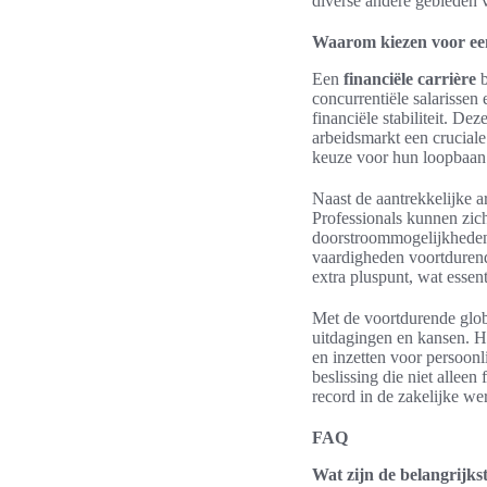
diverse andere gebieden v
Waarom kiezen voor een
Een
financiële carrière
b
concurrentiële salarissen
financiële stabiliteit. 
arbeidsmarkt een cruciale 
keuze voor hun loopbaan
Naast de aantrekkelijke a
Professionals kunnen zich
doorstroommogelijkheden 
vaardigheden voortdurend
extra pluspunt, wat essent
Met de voortdurende globa
uitdagingen en kansen. H
en inzetten voor persoonl
beslissing die niet allee
record in de zakelijke we
FAQ
Wat zijn de belangrijks