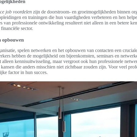
ogelijkheden
nce job voordelen
zijn de doorstroom- en groeimogelijkheden binnen or
opleidingen en trainingen die hun vaardigheden verbeteren en hen helpe
es van professionele ontwikkeling resulteert niet alleen in een betere ke
 financiële sector.
en opbouwen
anisatie, spelen netwerken en het opbouwen van contacten een cruciale r
erkers hebben de mogelijkheid om bijeenkomsten, seminars en netwerk
et alleen kennisuitwisseling, maar vergroot ook hun professionele netwe
 kansen die anders misschien niet zichtbaar zouden zijn. Voor veel profe
ijke factor in hun succes.