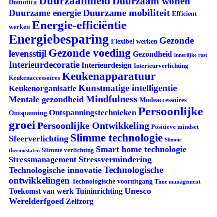
Duurzaamheid
Duurzaam wonen
Domotica
Duurzame mobiliteit
Duurzame energie
Efficient
Energie-efficiëntie
werken
Energiebesparing
Gezonde
Flexibel werken
Gezonde voeding
levensstijl
Gezondheid
Innerlijke rust
Interieurdecoratie
Interieurdesign
Interieurverlichting
Keukenapparatuur
Keukenaccessoires
Kunstmatige intelligentie
Keukenorganisatie
Mindfulness
Mentale gezondheid
Modeaccessoires
Persoonlijke
Ontspanningstechnieken
Ontspanning
groei
Persoonlijke Ontwikkeling
Positieve mindset
Slimme technologie
Sfeerverlichting
Slimme
Smart home technologie
Slimme verlichting
thermostaten
Stressvermindering
Stressmanagement
Technologische
Technologische innovatie
ontwikkelingen
Technologische vooruitgang
Time management
Unesco
Tuininrichting
Toekomst van werk
Werelderfgoed
Zelfzorg