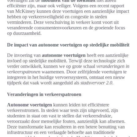
voertuigen zal de
mobiliteit van de toekomst
niet alleen
efficiënter zijn, maar ook veiliger. Volgens een recent rapport
van McKinsey kunnen deze voertuigen een aanzienlijke impact
hebben op verkeersveiligheid en congestie in steden
verminderen. Deze verschuiving in verkeer komt voort uit
veranderende consumentenvoorkeuren en de groeiende focus
op duurzaamheid.
De impact van autonome voertuigen op stedelijke mobiliteit
De invoering van
autonome voertuigen
heeft een aanzienlijke
invloed op stedelijke mobiliteit. Terwijl deze technologie zich
verder ontwikkelt, kunnen we op grote schaal
veranderingen in
verkeerspatronen
waarnemen. Door zelfrijdende voertuigen te
integreren in het huidige vervoerssysteem, ontstaat een nieuw
tijdperk dat vaak wordt aangeduid als
stadsvervoer 2.0
.
Veranderingen in verkeerspatronen
Autonome voertuigen
kunnen leiden tot efficiëntere
verkeersstromen. In steden waar tests zijn uitgevoerd, zijn
studenten in staat om vast te stellen dat verkeersdrukte,
veroorzaakt door menselijke fouten, aanzienlijk kan afnemen.
Deze transformatie kan resulteren in een betere benutting van
infrastructuur en een verlaagde behoefte aan traditionele