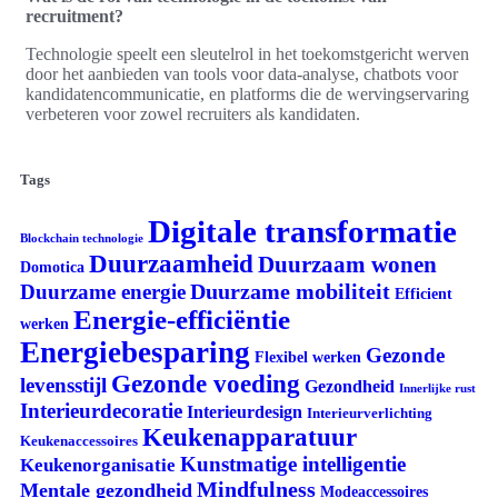
recruitment?
Technologie speelt een sleutelrol in het toekomstgericht werven
door het aanbieden van tools voor data-analyse, chatbots voor
kandidatencommunicatie, en platforms die de wervingservaring
verbeteren voor zowel recruiters als kandidaten.
Tags
Digitale transformatie
Blockchain technologie
Duurzaamheid
Duurzaam wonen
Domotica
Duurzame mobiliteit
Duurzame energie
Efficient
Energie-efficiëntie
werken
Energiebesparing
Gezonde
Flexibel werken
Gezonde voeding
levensstijl
Gezondheid
Innerlijke rust
Interieurdecoratie
Interieurdesign
Interieurverlichting
Keukenapparatuur
Keukenaccessoires
Kunstmatige intelligentie
Keukenorganisatie
Mindfulness
Mentale gezondheid
Modeaccessoires