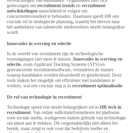
verwachtingen van kandidaten. Organisaties zien zich
gedwongen om
recruitment trends
en
recruitment
ontwikkelingen
nauwlettend te volgen om
concurrentievoordeel te behouden. Daarnaast speelt HR een
cruciale rol in strategische planning, waarbij het streven naar
het aantrekken van talentvolle medewerkers steeds belangrijker
wordt.
Innovaties in werving en selectie
In de wereld van recruitment zijn de technologische
vooruitgangen niet meer te missen.
Innovaties in werving en
selectie
, zoals Applicant Tracking Systems (ATS) en
geavanceerde recruitmentsoftware, veranderen de manier
waarop kandidaten worden beoordeeld en geselecteerd. Deze
tools maken het mogelijk om efficiënter met kandidaten te
werken, wat een cruciale stap is in
recruitment optimalisatie
.
De rol van technologie in recruitment
Technologie speelt een steeds belangrijkere rol in
HR tech in
recruitment
. Van online sollicitatieformulieren tot platforms
voor sociale media, werkgevers maken gebruik van technologie
om talent aan te trekken. Dit vergemakkelijkt niet alleen het
bereik, maar zorgt er ook voor dat bedrijven sneller en